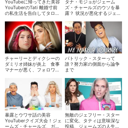
YouTubeに帰ってきた美容
タナ・モジョがジェーム
YouTuberのTati 離婚寸前
ズ・チャールズのウソを暴
の私生活を告白してタロッ
露？ 状況が悪化するジェー
ト占いを拒否！
ムズ
チャーリーとディクシーの
パトリック・スターって
ダミリオ姉妹が炎上 食事
誰？努力家の側面から論争
マナーが悪く、フォロワー
まで
数に不満？
暴露とウワサ話の美容
無敵のジェフリー・スター
YouTuberクイズ大会！ジェ
に変化、タティは意味深な
ームズ・チャールズ、ガブ
投稿、ジェームズの人生の