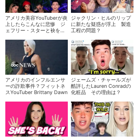
アメリカ美容YouTuberが炎
ジャクリン・ヒルのリップ
上したらこんなに悲惨 ジ
に新たな疑惑が浮上 製造
ェフリー・スターと袂を分
工程の問題？
かったマニー・MUA
アメリカのインフルエンサ
ジェームズ・チャールズが
ーの詐欺事件？フィットネ
酷評したLauren Conradの
スYouTuber Brittany Dawn
化粧品 その理由は？