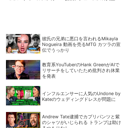
リエル・ザモラ、ニキー
教訓とは
タ・ドラゴン
彼氏の兄弟に悪口を言われるMikayla
Nogueira 動画を売るMTG カツラの宣
伝でうっかり
教育系YouTuberのHank GreenがAIで
リサーチをしていたため批判され休業
を発表
インフルエンサーに人気のUndone by
Kateのウェディングドレスが問題に
Andrew Tate逮捕でカプリパンツと紫
のシャツがいじられる トランプは助け
るつもりなし