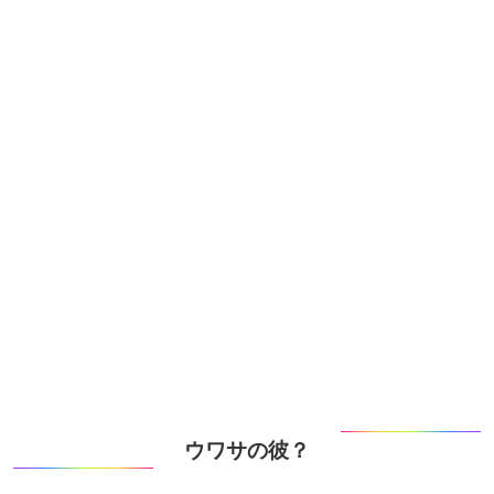
ウワサの彼？