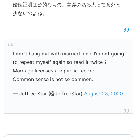
婚姻証明は公的なもの。常識のある人って意外と
少ないのよね。
I don’t hang out with married men. I’m not going
to repeat myself again so read it twice ?
Marriage licenses are public record.
Common sense is not so common.
— Jeffree Star (@JeffreeStar)
August 28, 2020