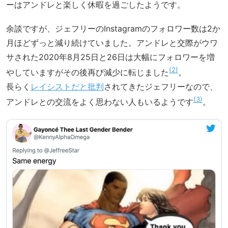
ーはアンドレと楽しく休暇を過ごしたようです。
余談ですが、ジェフリーのInstagramのフォロワー数は2か
月ほどずっと減り続けていました。アンドレと交際がウワ
サされた2020年8月25日と26日は大幅にフォロワーを増
2
やしていますがその後再び減少に転じました
。
長らく
レイシストだと批判
されてきたジェフリーなので、
3
アンドレとの交流をよく思わない人もいるようです
。