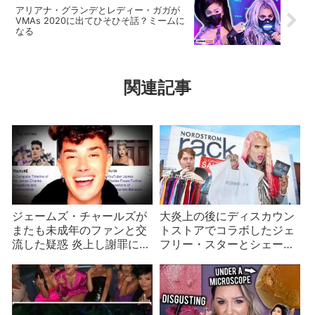
アリアナ・グランデとレディー・ガガが
VMAs 2020に出てひそひそ話？ミームに
なる
関連記事
ジェームズ・チャールズが
大炎上の後にディスカウン
またも未成年のファンと交
トストアでコラボしたジェ
流した疑惑 炎上し謝罪に追
フリー・スターとシェー
い込まれる
ン・ドーソン