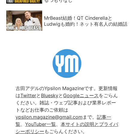
MrBeast結婚！QT Cinderellaと
Ludwigも婚約！ネット有名人の結婚話
古田アデルのYpsilon Magazineです。更新情報
は
Twitter
と
Bluesky
と
Googleニュース
をごらん
ください。雑誌・ウェブ記事および業界レポー
トなどお仕事のご依頼は
ypsilon.magazine@gmail.com
まで。
記事一
覧
、
YouTuber一覧
、
本サイトの説明とプライバ
シーポリシー
もごらんください。