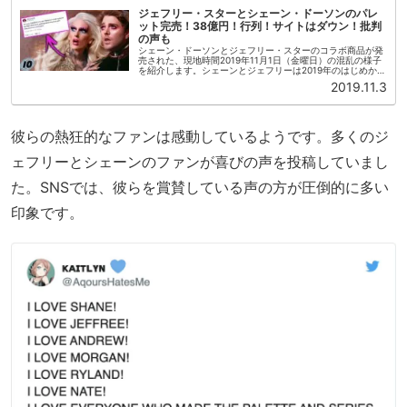
ジェフリー・スターとシェーン・ドーソンのパレ
ット完売！38億円！行列！サイトはダウン！批判
の声も
シェーン・ドーソンとジェフリー・スターのコラボ商品が発
売された、現地時間2019年11月1日（金曜日）の混乱の様子
を紹介します。シェーンとジェフリーは2019年のはじめから
動画シリーズの撮影を開始していました。2人の私生活での
2019.11.3
困難（飼い猫を...
彼らの熱狂的なファンは感動しているようです。多くのジ
ェフリーとシェーンのファンが喜びの声を投稿していまし
た。SNSでは、彼らを賞賛している声の方が圧倒的に多い
印象です。