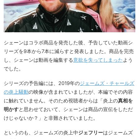
シェーンはコラボ商品を発売した後、予告していた動画シ
リーズを9本から7本に減らすと発表しました。商品を完売
し、シェーンは動画を編集する
意欲を失ってしまった
よう
でした。
シリーズの予告編には、2019年の
ジェームズ・チャールズ
の炎上騒動
の映像が含まれていましたが、本編でその内容
に触れていません。そのため視聴者からは「炎上の
真相を
明かす
と思わせておいて、シェーンは商品の宣伝をしただ
けじゃないか？」と非難されていました。
というのも、ジェームズの炎上中
ジェフリー
はジェームズ