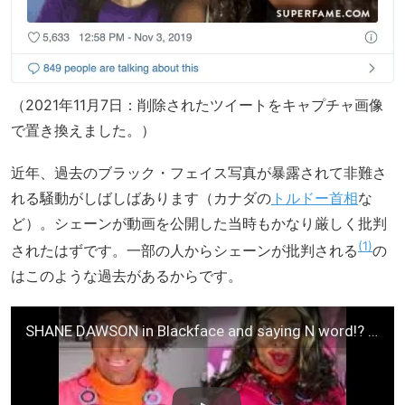
（2021年11月7日：削除されたツイートをキャプチャ画像
で置き換えました。）
近年、過去のブラック・フェイス写真が暴露されて非難さ
れる騒動がしばしばあります（カナダの
トルドー首相
な
ど）。シェーンが動画を公開した当時もかなり厳しく批判
1
されたはずです。一部の人からシェーンが批判される
の
はこのような過去があるからです。
SHANE DAWSON in Blackface and saying N word!? | Shane Dawson x Jeffree Star Palette