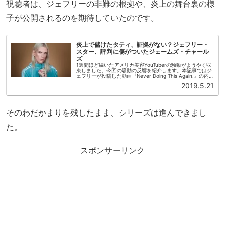
視聴者は、ジェフリーの非難の根拠や、炎上の舞台裏の様
子が公開されるのを期待していたのです。
炎上で儲けたタティ、証拠がない？ジェフリー・
スター、評判に傷がついたジェームズ・チャール
ズ
1週間ほど続いたアメリカ美容YouTuberの騒動がようやく収
束しました。今回の騒動の反響を紹介します。本記事ではジ
ェフリーが投稿した動画『Never Doing This Again.』の内
容、タティとジェームズの反応、タティは騒動でどれ...
2019.5.21
そのわだかまりを残したまま、シリーズは進んできまし
た。
スポンサーリンク