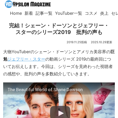
Home
新着
記事一覧
YouTuber一覧
コスメ
炎上
セ
完結！シェーン・ドーソンとジェフリー・
スターのシリーズ2019 批判の声も
2019.11.25
2025.10.29
大物YouTuberのシェーン・ドーソンとアメリカ美容界の
巨
魁
ジェフリー・スター
の動画シリーズ 2019の最終回につ
いてお伝えします。今回は、シリーズを見終わった視聴者
の感想や、批判の声を多数紹介していきます。
The Beautiful World of Shane Dawson