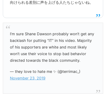
向けられる差別に声を上げる人たちじゃないね。
I’m sure Shane Dawson probably won’t get any
backlash for putting “IT” in his video. Majority
of his supporters are white and most likely
won’t use their voice to stop bad behavior
directed towards the black community.
— they love to hate me ✨ (@terrimac_)
November 23, 2019