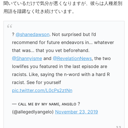
聞いているだけで気分が悪くなりますが、彼らは人種差別
用語を躊躇なく吐き続けています。
?
@shanedawson
. Not surprised but I’d
recommend for future endeavors in… whatever
that was… that you vet beforehand.
@Shannyisme
and
@RevelationNews
, the two
lowlifes you featured in the last episode are
racists. Like, saying the n-word with a hard R
racist. See for yourself
pic.twitter.com/L0cPs2ztNn
— ᴄᴀʟʟ ᴍᴇ ʙʏ ᴍʏ ɴᴀᴍᴇ, ᴀɴɢᴇʟᴏ ?
(@allegedlyangelo)
November 23, 2019