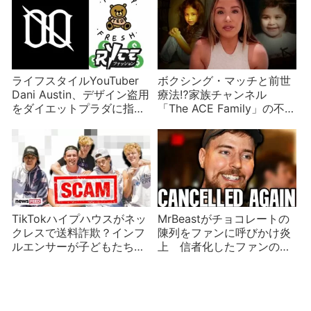
ライフスタイルYouTuber
ボクシング・マッチと前世
Dani Austin、デザイン盗用
療法⁉家族チャンネル
をダイエットプラダに指摘
「The ACE Family」の不穏
される
な動き
TikTokハイプハウスがネッ
MrBeastがチョコレートの
クレスで送料詐欺？インフ
陳列をファンに呼びかけ炎
ルエンサーが子どもたちを
上 信者化したファンの力
食い物に
やいかに