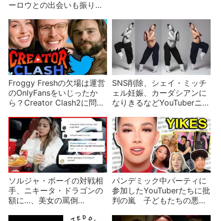
ーロウとの出会いも振りか
える
Froggy Freshの欠場は運営
SNS削除、シェイ・ミッチ
のOnlyFansをいじったか
ェル妊娠、カーダシアンに
ら？Creator Clash2に問題
なりきるなどYouTuberニュ
が
ース
ソルジャ・ボーイの対戦相
パンデミック中パーティに
手、ニキータ・ドラゴンの
参加したYouTuberたちに批
額に…、美女の罵倒
判の嵐 子どもたちの悪い
YouTuberニュース
お手本？