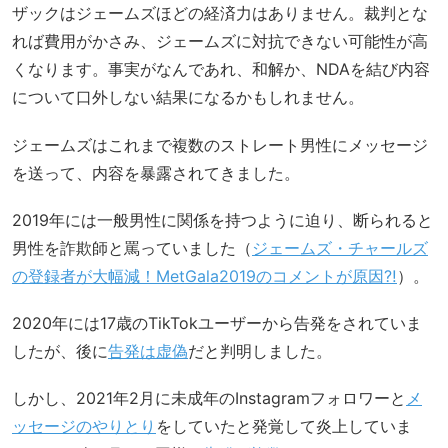
ザックはジェームズほどの経済力はありません。裁判とな
れば費用がかさみ、ジェームズに対抗できない可能性が高
くなります。事実がなんであれ、和解か、NDAを結び内容
について口外しない結果になるかもしれません。
ジェームズはこれまで複数のストレート男性にメッセージ
を送って、内容を暴露されてきました。
2019年には一般男性に関係を持つように迫り、断られると
男性を詐欺師と罵っていました（
ジェームズ・チャールズ
の登録者が大幅減！MetGala2019のコメントが原因⁈
）。
2020年には17歳のTikTokユーザーから告発をされていま
したが、後に
告発は虚偽
だと判明しました。
しかし、2021年2月に未成年のInstagramフォロワーと
メ
ッセージのやりとり
をしていたと発覚して炎上していま