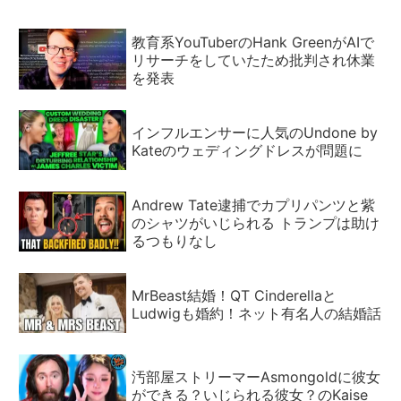
教育系YouTuberのHank GreenがAIで
リサーチをしていたため批判され休業
を発表
インフルエンサーに人気のUndone by
Kateのウェディングドレスが問題に
Andrew Tate逮捕でカプリパンツと紫
のシャツがいじられる トランプは助け
るつもりなし
MrBeast結婚！QT Cinderellaと
Ludwigも婚約！ネット有名人の結婚話
汚部屋ストリーマーAsmongoldに彼女
ができる？いじられる彼女？のKaise