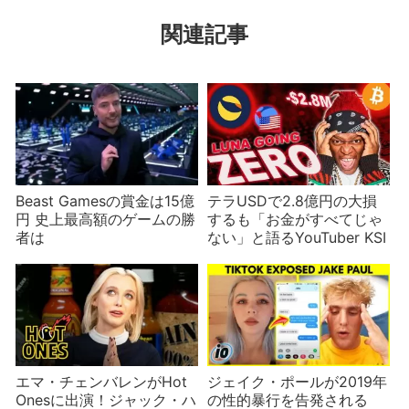
関連記事
Beast Gamesの賞金は15億
テラUSDで2.8億円の大損
円 史上最高額のゲームの勝
するも「お金がすべてじゃ
者は
ない」と語るYouTuber KSI
エマ・チェンバレンがHot
ジェイク・ポールが2019年
Onesに出演！ジャック・ハ
の性的暴行を告発される