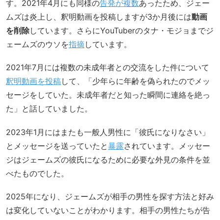
す。2021年4月にも同様の
告発が複数
あったため、ジェー
ムズは炎上し、釈明動画を投稿しますが3か月後には
動画
を削除
しています。さらにYouTuberのタナ・モジョまでジ
ェームズのウソを
指摘
しています。
2021年7月には複数の未成年者との交流をした件について
釈明動画を投稿
して、「少年らに年齢を偽られたのでメッ
セージをしていた。未成年者だと知った瞬間に連絡を絶っ
た」と話していました。
2023年1月にはまたも一般人男性に「彼氏になりなさい」
とメッセージを送っていたと
暴露
されています。メッセー
ジはジェームズの彼氏になるために必要な外見の条件を並
べたものでした。
2025年になり、ジェームズが相手の男性を探す方法と好み
は変化していないことがわかります。相手の男性たちが告