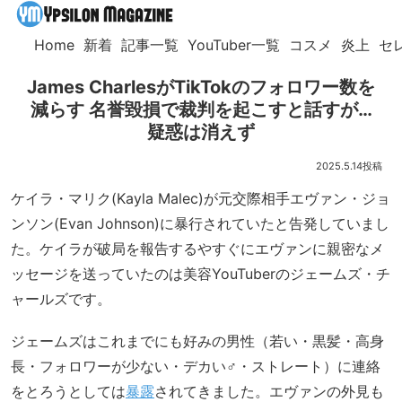
Home
新着
記事一覧
YouTuber一覧
コスメ
炎上
セ
James CharlesがTikTokのフォロワー数を
減らす 名誉毀損で裁判を起こすと話すが…
疑惑は消えず
2025.5.14
ケイラ・マリク(Kayla Malec)が元交際相手エヴァン・ジョ
ンソン(Evan Johnson)に暴行されていたと告発していまし
た。ケイラが破局を報告するやすぐにエヴァンに親密なメ
ッセージを送っていたのは美容YouTuberのジェームズ・チ
ャールズです。
ジェームズはこれまでにも好みの男性（若い・黒髪・高身
長・フォロワーが少ない・デカい♂・ストレート）に連絡
をとろうとしては
暴露
されてきました。エヴァンの外見も