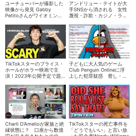
ユーチューバーが撮影した
アンドリュー・テイトが大
映像から発見 Gabby
手SNSから消される 女性
Petitoさんがワイオミング
蔑視・詐欺・カジノ・ライ
州で見つかる
ブチャット……原因はど
れ？
TikTokスターのブライス・
子どもに大人気のゲーム
ホールがホラー映画で主
Club Penguin Onlineに浮
演！2023年公開予定で題
上した犯罪疑惑 脅し・サ
材は「インフルエンサー」
イバー攻撃・アカウント乗
っ取り・児童虐待…
Charli D’Amelioが家族と絶
TikTokスターの死亡事件を
縁状態に？ 口座から数億
「どうでもいい」と言い放
円が引き出されたとのウワ
った司会者Wendy Williams