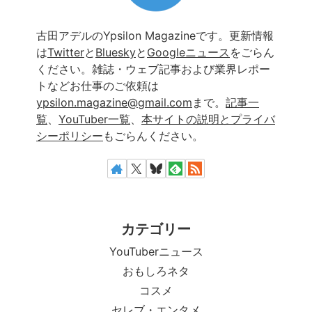
古田アデルのYpsilon Magazineです。更新情報
は
Twitter
と
Bluesky
と
Googleニュース
をごらん
ください。雑誌・ウェブ記事および業界レポー
トなどお仕事のご依頼は
ypsilon.magazine@gmail.com
まで。
記事一
覧
、
YouTuber一覧
、
本サイトの説明とプライバ
シーポリシー
もごらんください。
カテゴリー
YouTuberニュース
おもしろネタ
コスメ
セレブ・エンタメ