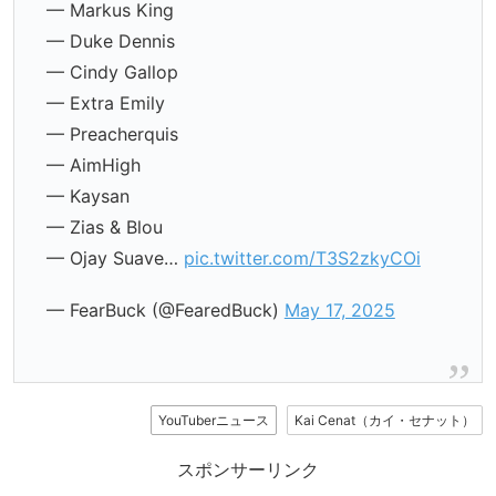
— Markus King
— Duke Dennis
— Cindy Gallop
— Extra Emily
— Preacherquis
— AimHigh
— Kaysan
— Zias & Blou
— Ojay Suave…
pic.twitter.com/T3S2zkyCOi
— FearBuck (@FearedBuck)
May 17, 2025
YouTuberニュース
Kai Cenat（カイ・セナット）
スポンサーリンク