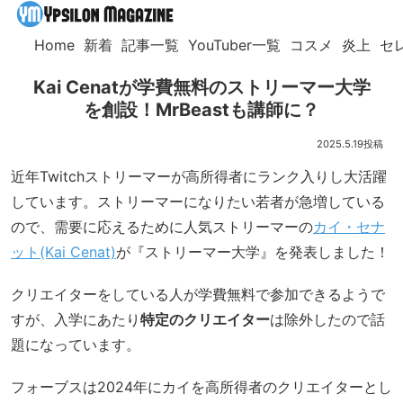
Home
新着
記事一覧
YouTuber一覧
コスメ
炎上
セ
Kai Cenatが学費無料のストリーマー大学
を創設！MrBeastも講師に？
2025.5.19
近年Twitchストリーマーが高所得者にランク入りし大活躍
しています。ストリーマーになりたい若者が急増している
ので、需要に応えるために人気ストリーマーの
カイ・セナ
ット(Kai Cenat)
が『ストリーマー大学』を発表しました！
クリエイターをしている人が学費無料で参加できるようで
すが、入学にあたり
特定のクリエイター
は除外したので話
題になっています。
フォーブスは2024年にカイを高所得者のクリエイターとし