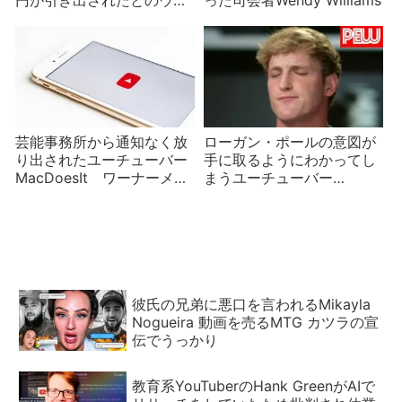
サ
芸能事務所から通知なく放
ローガン・ポールの意図が
り出されたユーチューバー
手に取るようにわかってし
MacDoesIt ワーナーメデ
まうユーチューバー
ィアが手じまいした余波で
PewDiePie
彼氏の兄弟に悪口を言われるMikayla
Nogueira 動画を売るMTG カツラの宣
伝でうっかり
教育系YouTuberのHank GreenがAIで