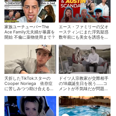
家族ユーチューバーThe
エース・ファミリーの父オ
Ace Family元夫婦が暴露を
ースティンにまた浮気疑惑
開始 不倫に薬物使用まで？
数年前にも美女を誘惑をし
ていた？
夭折したTikTokスターの
ドイツ人宗教家が交際相手
Cooper Noriega 依存症
の18歳誕生日を祝う……コ
に苦しみつつ助け合える場
メントが不気味だが問題は
を作ろうとした矢先に
そこじゃない？