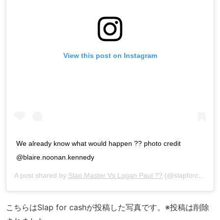
View this post on Instagram
We already know what would happen ?? photo credit
@blaire.noonan.kennedy
A post shared by
Slap Master Vs Logan Paul ??
(@slapforcash) on
こちらはSlap for cashが投稿した写真です。※投稿は削除