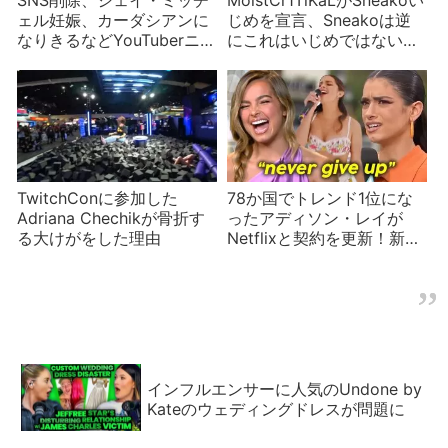
SNS削除、シェイ・ミッチ
MoistCr1TiKaLがSneakoい
ェル妊娠、カーダシアンに
じめを宣言、Sneakoは逆
なりきるなどYouTuberニュ
にこれはいじめではないと
ース
反論する変なケンカ
TwitchConに参加した
78か国でトレンド1位にな
Adriana Chechikが骨折す
ったアディソン・レイが
る大けがをした理由
Netflixと契約を更新！新た
な作品にも注目
インフルエンサーに人気のUndone by
Kateのウェディングドレスが問題に