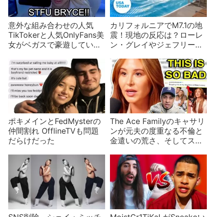
意外な組み合わせの人気
カリフォルニアでM7.1の地
TikTokerと人気OnlyFans美
震！現地の反応は？ローレ
女がベガスで豪遊していた
ン・グレイやジェフリー・
過去が明らかに！
スターも
ポキメインとFedMysterの
The Ace Familyのキャサリ
仲間割れ OfflineTVも問題
ンが元夫の度重なる不倫と
だらけだった
金遣いの荒さ、そしてスピ
リチュアル体験を語る