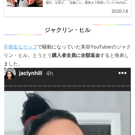
婚式」を挙げ、「妊娠した」動画まで投稿していたYouTube
のカップルが破局しました。タナ・モジョとジェイク・ポー
ルです。※2人は法...
2020.1.6
ジャクリン・ヒル
不衛生なリップ
で騒動になっていた美容YouTuberのジャク
リン・ヒル。とうとう
購入者全員に全額返金
すると発表し
ました。