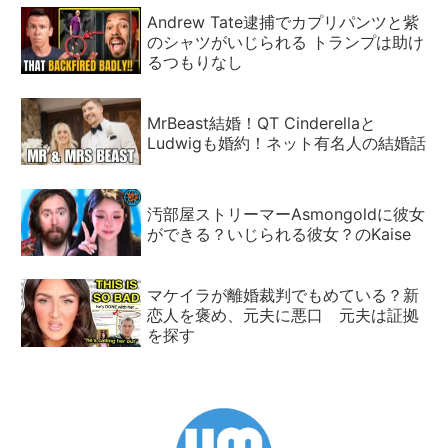
Andrew Tate逮捕でカプリパンツと紫
のシャツがいじられる トランプは助け
るつもりなし
MrBeast結婚！QT Cinderellaと
Ludwigも婚約！ネット有名人の結婚話
汚部屋ストリーマーAsmongoldに彼女
ができる？いじられる彼女？のKaise
マケイラが離婚裁判でもめている？新
恋人を褒め、元夫に悪口 元夫は証拠
を探す