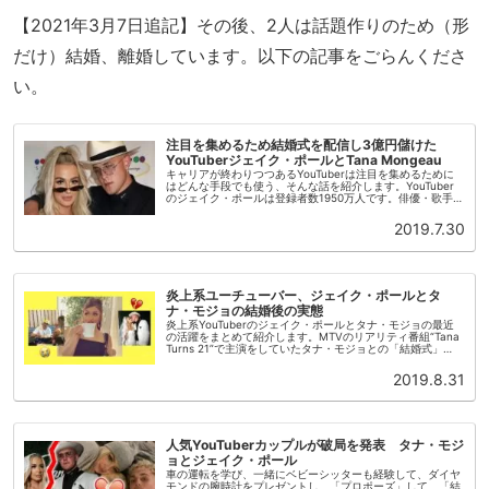
【2021年3月7日追記】その後、2人は話題作りのため（形
だけ）結婚、離婚しています。以下の記事をごらんくださ
い。
注目を集めるため結婚式を配信し3億円儲けた
YouTuberジェイク・ポールとTana Mongeau
キャリアが終わりつつあるYouTuberは注目を集めるために
はどんな手段でも使う、そんな話を紹介します。YouTuber
のジェイク・ポールは登録者数1950万人です。俳優・歌手・
起業家として活躍しています。私生活の素行の悪さ、訴訟沙
汰が報道...
2019.7.30
炎上系ユーチューバー、ジェイク・ポールとタ
ナ・モジョの結婚後の実態
炎上系YouTuberのジェイク・ポールとタナ・モジョの最近
の活躍をまとめて紹介します。MTVのリアリティ番組“Tana
Turns 21”で主演をしていたタナ・モジョとの「結婚式」
後、生活はどうなっているでしょう。ジェイク・ポールは
You...
2019.8.31
人気YouTuberカップルが破局を発表 タナ・モジ
ョとジェイク・ポール
車の運転を学び、一緒にベビーシッターも経験して、ダイヤ
モンドの腕時計をプレゼントし、「プロポーズ」して、「結