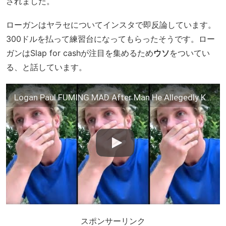
されました。
ローガンはヤラセについてインスタで即反論しています。
300ドルを払って練習台になってもらったそうです。ロー
ガンはSlap for cashが注目を集めるため
ウソ
をついてい
る、と話しています。
Logan Paul FUMING MAD After Man He Allegedly Knocked Out Claims It Was Fake
スポンサーリンク