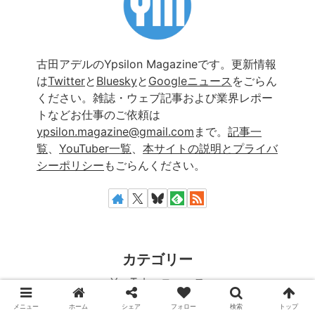
古田アデルのYpsilon Magazineです。更新情報
は
Twitter
と
Bluesky
と
Googleニュース
をごらん
ください。雑誌・ウェブ記事および業界レポー
トなどお仕事のご依頼は
ypsilon.magazine@gmail.com
まで。
記事一
覧
、
YouTuber一覧
、
本サイトの説明とプライバ
シーポリシー
もごらんください。
カテゴリー
YouTuberニュース
おもしろネタ
メニュー
ホーム
シェア
フォロー
検索
トップ