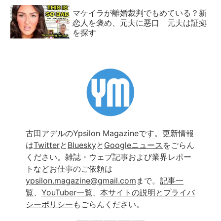
マケイラが離婚裁判でもめている？新
恋人を褒め、元夫に悪口 元夫は証拠
を探す
古田アデルのYpsilon Magazineです。更新情報
は
Twitter
と
Bluesky
と
Googleニュース
をごらん
ください。雑誌・ウェブ記事および業界レポー
トなどお仕事のご依頼は
ypsilon.magazine@gmail.com
まで。
記事一
覧
、
YouTuber一覧
、
本サイトの説明とプライバ
シーポリシー
もごらんください。