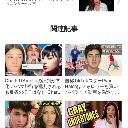
ルエンサーへ助言
関連記事
Charli D’Amelioの評判が悪
自称TikTokスターRyan
化 バハマ旅行を批判される
Halsaはフォロワーを買い
も反省の様子はなし Charli
パパラッチ動画を偽造する
XCXと勘違いする
偽インフルエンサー