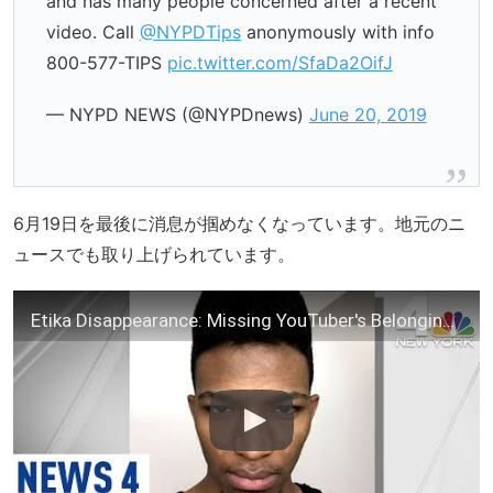
and has many people concerned after a recent
video. Call
@NYPDTips
anonymously with info
800-577-TIPS
pic.twitter.com/SfaDa2OifJ
— NYPD NEWS (@NYPDnews)
June 20, 2019
6月19日を最後に消息が掴めなくなっています。地元のニ
ュースでも取り上げられています。
Etika Disappearance: Missing YouTuber's Belongings Found at NYC Bridge | News 4 Now