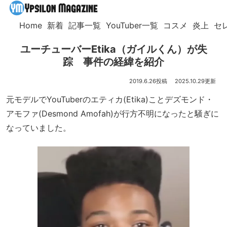
Home
新着
記事一覧
YouTuber一覧
コスメ
炎上
セ
ユーチューバーEtika（ガイルくん）が失
踪 事件の経緯を紹介
2019.6.26
2025.10.29
元モデルでYouTuberのエティカ(Etika)ことデズモンド・
アモファ(Desmond Amofah)が行方不明になったと騒ぎに
なっていました。