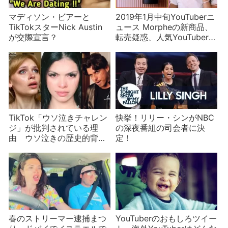
マディソン・ビアーと
2019年1月中旬YouTuberニ
TikTokスターNick Austin
ュース Morpheの新商品、
が交際宣言？
転売疑惑、人気YouTuberの
新彼女
TikTok「ウソ泣きチャレン
快挙！リリー・シンがNBC
ジ」が批判されている理
の深夜番組の司会者に決
由 ウソ泣きの歴史的背景
定！
が問題に
春のストリーマー逮捕まつ
YouTuberのおもしろツイー