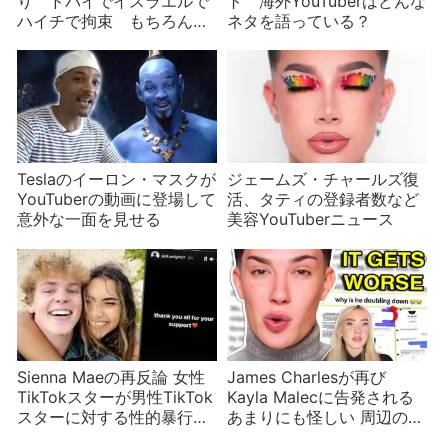
り ドバイでイスラエルで
ト 海外YouTuberはどんな
ハイチで拘束 もちろん米
ネタを語っている？
国でも
Teslaのイーロン・マスクが
ジェームズ・チャールズ復
YouTuberの動画に登場して
活、タティの登録者数など
意外な一面を見せる
美容YouTuberニュース
Sienna Maeの再反論 女性
James Charlesが再び
TikTokスターが男性TikTok
Kayla Malecに告発される
スターに対する性的暴行の
あまりにも怪しい 周辺の
疑惑を強く否定 複数の男性
人々もざわざわ