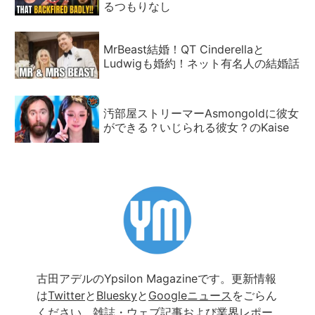
るつもりなし
MrBeast結婚！QT Cinderellaと
Ludwigも婚約！ネット有名人の結婚話
汚部屋ストリーマーAsmongoldに彼女
ができる？いじられる彼女？のKaise
古田アデルのYpsilon Magazineです。更新情報
は
Twitter
と
Bluesky
と
Googleニュース
をごらん
ください。雑誌・ウェブ記事および業界レポー