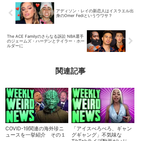
アディソン・レイの新恋人はイスラエル出
身のOmer Fediというウワサ？
The ACE Familyのさらなる訴訟 NBA選手
のジェームズ・ハーデンとテイラー・ホー
ルダーに
関連記事
COVID-19関連の海外珍ニ
「アイスぺろぺろ、ギャン
ュースを一挙紹介 その１
グギャング」不気味な
TikTokライブ動画がいじら