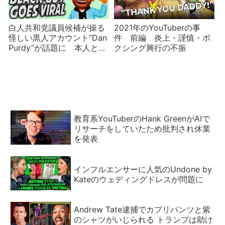
白人共和党議員候補が操る
2021年のYouTuberの事
怪しい黒人アカウント“Dan
件 前編 炎上・謹慎・ボ
Purdy”が話題に 本人と名
クシング興行の不振
乗り出たのは有名歌手の息
子だったが偽物【ややこし
い】
教育系YouTuberのHank GreenがAIで
リサーチをしていたため批判され休業
を発表
インフルエンサーに人気のUndone by
Kateのウェディングドレスが問題に
Andrew Tate逮捕でカプリパンツと紫
のシャツがいじられる トランプは助け