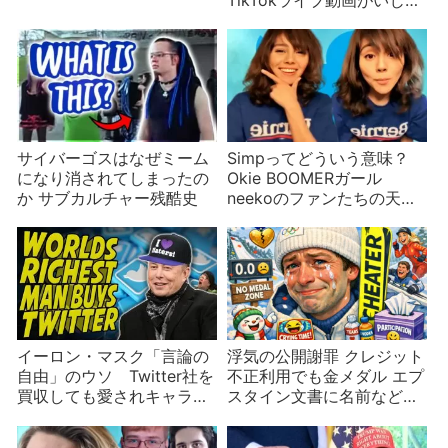
れるPinkydollさんだがZ世
代のNPC遊びが理由？
サイバーゴスはなぜミーム
Simpってどういう意味？
になり消されてしまったの
Okie BOOMERガール
か サブカルチャー残酷史
neekoのファンたちの天国
と地獄
イーロン・マスク「言論の
浮気の公開謝罪 クレジット
自由」のウソ Twitter社を
不正利用でも金メダル エプ
買収しても愛されキャラに
スタイン文書に名前などオ
はなれないことに早く気づ
リンピックの珍ニュース
いて