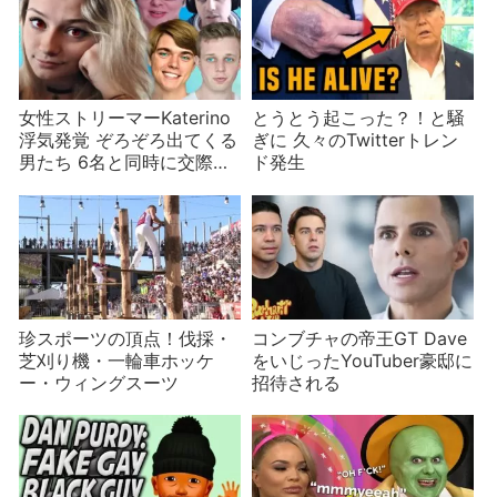
女性ストリーマーKaterino
とうとう起こった？！と騒
浮気発覚 ぞろぞろ出てくる
ぎに 久々のTwitterトレン
男たち 6名と同時に交際
ド発生
か？
珍スポーツの頂点！伐採・
コンブチャの帝王GT Dave
芝刈り機・一輪車ホッケ
をいじったYouTuber豪邸に
ー・ウィングスーツ
招待される