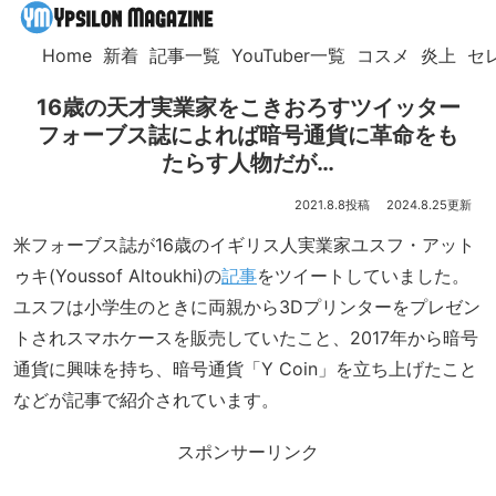
Home
新着
記事一覧
YouTuber一覧
コスメ
炎上
セ
16歳の天才実業家をこきおろすツイッター
フォーブス誌によれば暗号通貨に革命をも
たらす人物だが…
2021.8.8
2024.8.25
米フォーブス誌が16歳のイギリス人実業家ユスフ・アット
ゥキ(Youssof Altoukhi)の
記事
をツイートしていました。
ユスフは小学生のときに両親から3Dプリンターをプレゼン
トされスマホケースを販売していたこと、2017年から暗号
通貨に興味を持ち、暗号通貨「Y Coin」を立ち上げたこと
などが記事で紹介されています。
スポンサーリンク