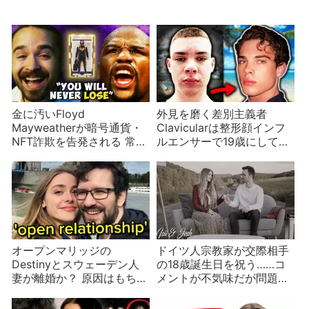
金に汚いFloyd
外見を磨く差別主義者
Mayweatherが暗号通貨・
Clavicularは整形顔インフ
NFT詐欺を告発される 常習
ルエンサーで19歳にしてす
犯の手口に騙される投資家
でに種なし
オープンマリッジの
ドイツ人宗教家が交際相手
Destinyとスウェーデン人
の18歳誕生日を祝う……コ
妻が離婚か？ 原因はもちろ
メントが不気味だが問題は
ん、浮気
そこじゃない？