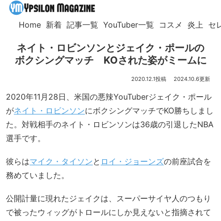
Home
新着
記事一覧
YouTuber一覧
コスメ
炎上
セ
ネイト・ロビンソンとジェイク・ポールの
ボクシングマッチ KOされた姿がミームに
2020.12.1
2024.10.6
2020年11月28日、米国の悪辣YouTuberジェイク・ポール
が
ネイト・ロビンソン
にボクシングマッチでKO勝ちしまし
た。対戦相手のネイト・ロビンソンは36歳の引退したNBA
選手です。
彼らは
マイク・タイソン
と
ロイ・ジョーンズ
の前座試合を
務めていました。
公開計量に現れたジェイクは、スーパーサイヤ人のつもり
で被ったウィッグがトロールにしか見えないと指摘されて