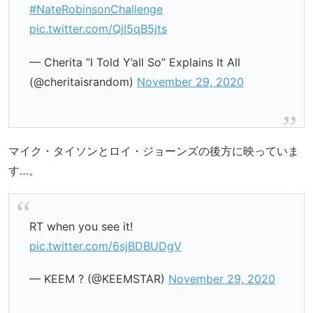
#NateRobinsonChallenge
pic.twitter.com/QjI5qB5jts
— Cherita “I Told Y’all So” Explains It All
(@cheritaisrandom)
November 29, 2020
マイク・タイソンとロイ・ジョーンズの後方に映っていま
す…。
RT when you see it!
pic.twitter.com/6sjBDBUDgV
— KEEM ? (@KEEMSTAR)
November 29, 2020