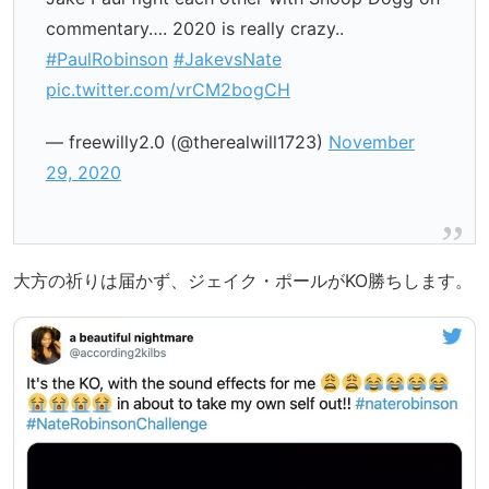
commentary…. 2020 is really crazy..
#PaulRobinson
#JakevsNate
pic.twitter.com/vrCM2bogCH
— freewilly2.0 (@therealwill1723)
November
29, 2020
大方の祈りは届かず、ジェイク・ポールがKO勝ちします。