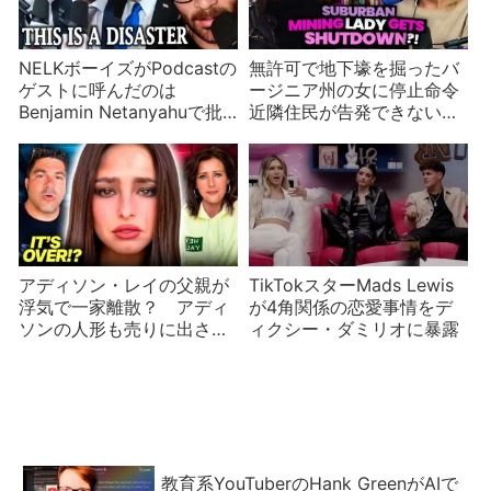
NELKボーイズがPodcastの
無許可で地下壕を掘ったバ
ゲストに呼んだのは
ージニア州の女に停止命令
Benjamin Netanyahuで批
近隣住民が告発できない悲
判される
しい理由
アディソン・レイの父親が
TikTokスターMads Lewis
浮気で一家離散？ アディ
が4角関係の恋愛事情をデ
ソンの人形も売りに出され
ィクシー・ダミリオに暴露
る
教育系YouTuberのHank GreenがAIで