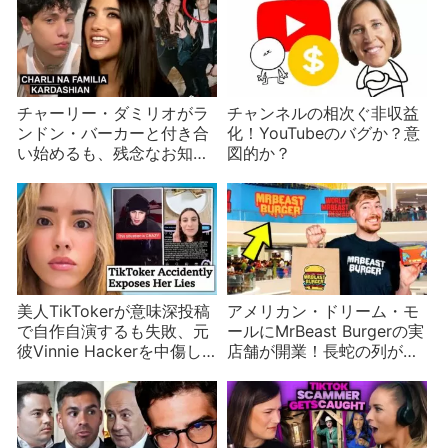
チャーリー・ダミリオがラ
チャンネルの相次ぐ非収益
ンドン・バーカーと付き合
化！YouTubeのバグか？意
い始めるも、残念なお知ら
図的か？
せが
美人TikTokerが意味深投稿
アメリカン・ドリーム・モ
で自作自演するも失敗、元
ールにMrBeast Burgerの実
彼Vinnie Hackerを中傷し
店舗が開業！長蛇の列がで
ていたのがバレる
きるもモールは曰く付き？