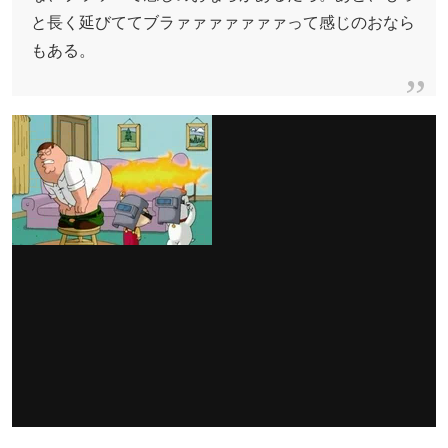
と長く延びててブラァァァァァァァって感じのおなら
もある。