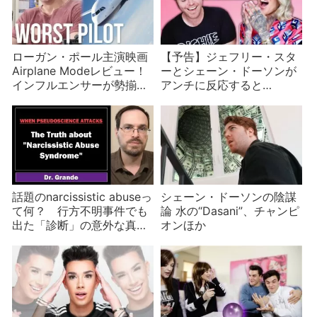
ローガン・ポール主演映画
【予告】ジェフリー・スタ
Airplane Modeレビュー！
ーとシェーン・ドーソンが
インフルエンサーが勢揃い
アンチに反応すると…
のB級コメディ
話題のnarcissistic abuseっ
シェーン・ドーソンの陰謀
て何？ 行方不明事件でも
論 水の“Dasani”、チャンピ
出た「診断」の意外な真実
オンほか
とは