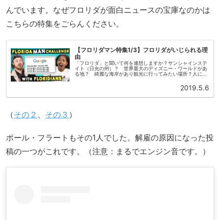
んでいます。なぜフロリダが面白ニュースの宝庫なのかは
こちらの特集をごらんください。
【フロリダマン特集1/3】フロリダがいじられる理
由
「フロリダ」と聞いて何を連想しますか？サンシャインステ
イト（日光の州）？ 世界最大のディズニー・ワールドがあ
る地？ 綺麗な海岸があり観光に行ってみたい場所？人によ
っては引退後に移り住みたいと思う魅力的な州のようです。
フロリダはアメリカ南東部...
2019.5.6
（
その２
、
その３
）
ポール・フラートもその1人でした。解雇の原因になった投
稿の一つがこれです。（注意：まるでエンジン音です。）