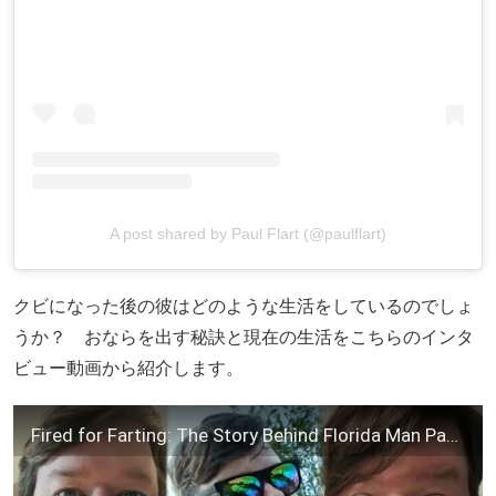
A post shared by Paul Flart (@paulflart)
クビになった後の彼はどのような生活をしているのでしょ
うか？ おならを出す秘訣と現在の生活をこちらのインタ
ビュー動画から紹介します。
Fired for Farting: The Story Behind Florida Man Paul Flart | WTFLORIDA