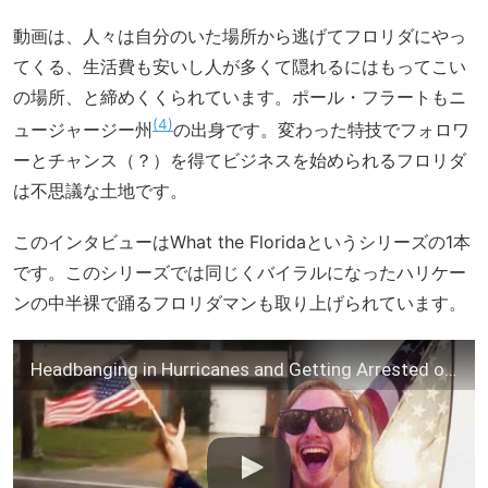
動画は、人々は自分のいた場所から逃げてフロリダにやっ
てくる、生活費も安いし人が多くて隠れるにはもってこい
の場所、と締めくくられています。ポール・フラートもニ
4
ュージャージー州
の出身です。変わった特技でフォロワ
ーとチャンス（？）を得てビジネスを始められるフロリダ
は不思議な土地です。
このインタビューはWhat the Floridaというシリーズの1本
です。このシリーズでは同じくバイラルになったハリケー
ンの中半裸で踊るフロリダマンも取り上げられています。
Headbanging in Hurricanes and Getting Arrested on the 4th of July | WTFLORIDA