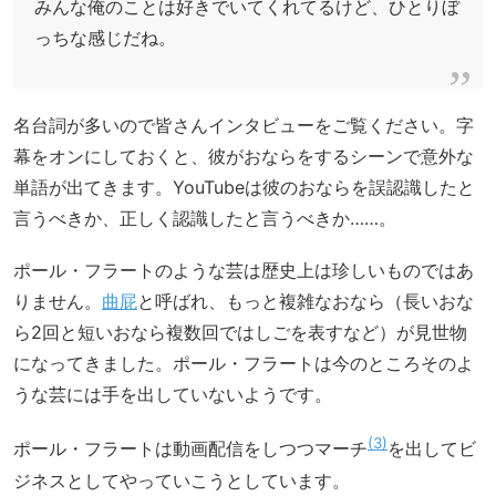
みんな俺のことは好きでいてくれてるけど、ひとりぼ
っちな感じだね。
名台詞が多いので皆さんインタビューをご覧ください。字
幕をオンにしておくと、彼がおならをするシーンで意外な
単語が出てきます。YouTubeは彼のおならを誤認識したと
言うべきか、正しく認識したと言うべきか……。
ポール・フラートのような芸は歴史上は珍しいものではあ
りません。
曲屁
と呼ばれ、もっと複雑なおなら（長いおな
ら2回と短いおなら複数回ではしごを表すなど）が見世物
になってきました。ポール・フラートは今のところそのよ
うな芸には手を出していないようです。
3
ポール・フラートは動画配信をしつつマーチ
を出してビ
ジネスとしてやっていこうとしています。