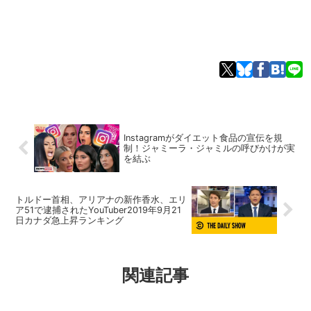
Instagramがダイエット食品の宣伝を規
制！ジャミーラ・ジャミルの呼びかけが実
を結ぶ
トルドー首相、アリアナの新作香水、エリ
ア51で逮捕されたYouTuber2019年9月21
日カナダ急上昇ランキング
関連記事