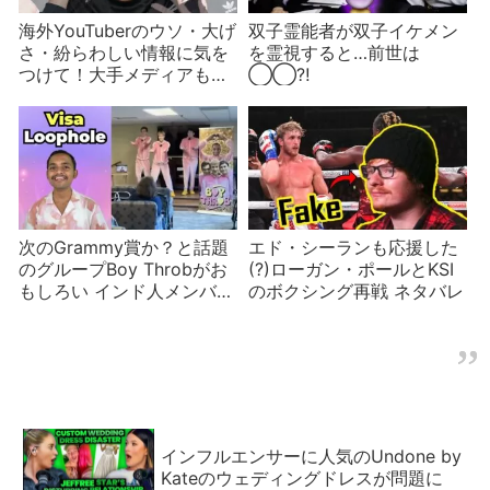
海外YouTuberのウソ・大げ
双子霊能者が双子イケメン
さ・紛らわしい情報に気を
を霊視すると…前世は
つけて！大手メディアもだ
◯◯⁈
まされた？
次のGrammy賞か？と話題
エド・シーランも応援した
のグループBoy Throbがお
(?)ローガン・ポールとKSI
もしろい インド人メンバー
のボクシング再戦 ネタバレ
は渡米前
インフルエンサーに人気のUndone by
Kateのウェディングドレスが問題に