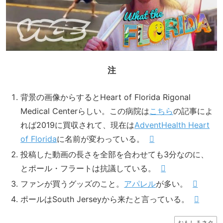
注
背景の画像からするとHeart of Florida Rigonal
Medical Centerらしい。この病院は
こちら
の記事によ
れば2019に買収されて、現在は
AdventHealth Heart
of Florida
に名前が変わっている。
投稿した動画の長さを全部を合わせても3分なのに、
とポール・フラートは抗議している。
ファンが買うグッズのこと。
アパレル
が多い。
ポールはSouth Jerseyから来たと言っている。
おもしろネタ