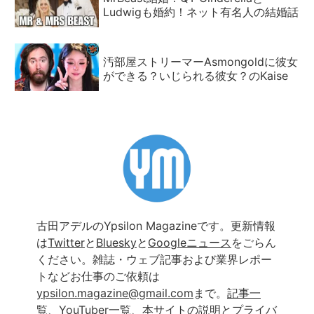
Ludwigも婚約！ネット有名人の結婚話
汚部屋ストリーマーAsmongoldに彼女
ができる？いじられる彼女？のKaise
古田アデルのYpsilon Magazineです。更新情報
は
Twitter
と
Bluesky
と
Googleニュース
をごらん
ください。雑誌・ウェブ記事および業界レポー
トなどお仕事のご依頼は
ypsilon.magazine@gmail.com
まで。
記事一
覧
、
YouTuber一覧
、
本サイトの説明とプライバ