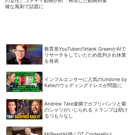
の女性』コメディ動画が的
再現した動画特集
確な風刺で話題に
教育系YouTuberのHank GreenがAIで
リサーチをしていたため批判され休業
を発表
インフルエンサーに人気のUndone by
Kateのウェディングドレスが問題に
Andrew Tate逮捕でカプリパンツと紫
のシャツがいじられる トランプは助け
るつもりなし
MrBeast結婚！QT Cinderellaと