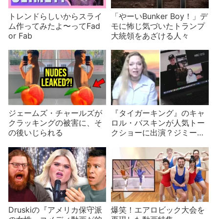
トレンドらしいからスライ
「やーいBunker Boy！」デ
ム作ってみたよ〜ってFad
モに怖じ気づいたトランプ
or Fab
大統領をあざける人々
ジェームズ・チャールズが
『タイガーキング』のキャ
クラッキングの被害に、そ
ロル・バスキンが人気トー
の後いじられる
クショーに出演？ジミー・
ファロンの番組が実はなん
と…
Druskiの『アメリカ保守派
爆笑！エアロビック大会を