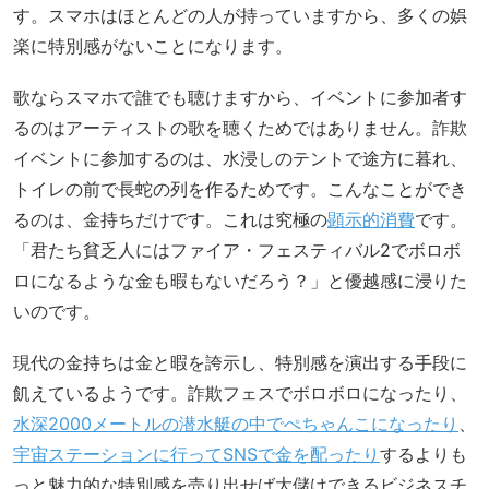
す。スマホはほとんどの人が持っていますから、多くの娯
楽に特別感がないことになります。
歌ならスマホで誰でも聴けますから、イベントに参加者す
るのはアーティストの歌を聴くためではありません。詐欺
イベントに参加するのは、水浸しのテントで途方に暮れ、
トイレの前で長蛇の列を作るためです。こんなことができ
るのは、金持ちだけです。これは究極の
顕示的消費
です。
「君たち貧乏人にはファイア・フェスティバル2でボロボ
ロになるような金も暇もないだろう？」と優越感に浸りた
いのです。
現代の金持ちは金と暇を誇示し、特別感を演出する手段に
飢えているようです。詐欺フェスでボロボロになったり、
水深2000メートルの潜水艇の中でぺちゃんこになったり
、
宇宙ステーションに行ってSNSで金を配ったり
するよりも
っと魅力的な特別感を売り出せば大儲けできるビジネスチ