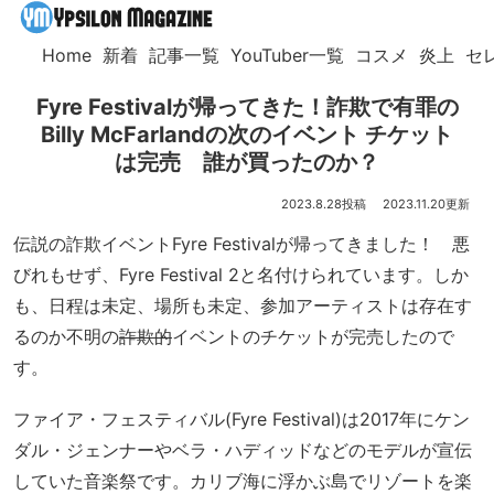
Home
新着
記事一覧
YouTuber一覧
コスメ
炎上
セ
Fyre Festivalが帰ってきた！詐欺で有罪の
Billy McFarlandの次のイベント チケット
は完売 誰が買ったのか？
2023.8.28
2023.11.20
伝説の詐欺イベントFyre Festivalが帰ってきました！ 悪
びれもせず、Fyre Festival 2と名付けられています。しか
も、日程は未定、場所も未定、参加アーティストは存在す
るのか不明の
詐欺的
イベントのチケットが完売したので
す。
ファイア・フェスティバル(Fyre Festival)は2017年にケン
ダル・ジェンナーやベラ・ハディッドなどのモデルが宣伝
していた音楽祭です。カリブ海に浮かぶ島でリゾートを楽