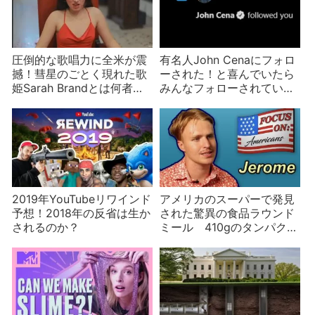
圧倒的な歌唱力に全米が震
有名人John Cenaにフォロ
撼！彗星のごとく現れた歌
ーされた！と喜んでいたら
姫Sarah Brandとは何者な
みんなフォローされていた
のか？新曲『Red Dress』
と気づいたYouTuberたち
に込められた意図は？
2019年YouTubeリワインド
アメリカのスーパーで発見
予想！2018年の反省は生か
された驚異の食品ラウンド
されるのか？
ミール 410gのタンパク質
が226gのマカロニに含ま
れデイヴィスが君の家に来
る秘密とは？