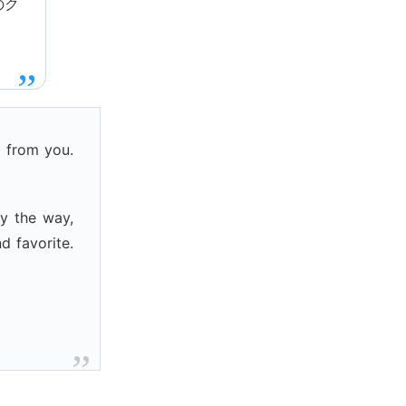
のク
 from you.
y the way,
d favorite.