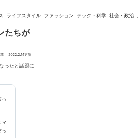
ス
ライフスタイル
ファッション
テック・科学
社会・政治
ンたちが
2022.2.14
なったと話題に
言っ
にマ
だっ