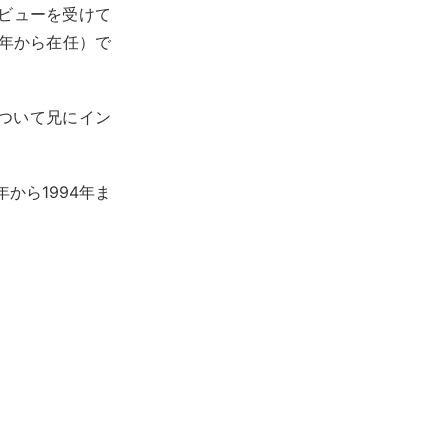
タビューを受けて
1年から在任）で
ついて兄にイン
年から1994年ま
。