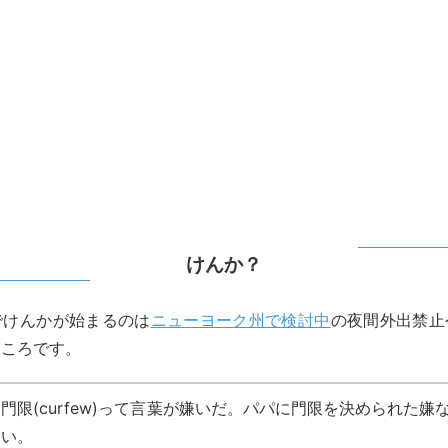
けんか？
でけんかが始まるのは
ニューヨーク州で検討中
の夜間外出禁止令(
ところです。
門限(curfew)って言葉が嫌いだ。パパに門限を決められた嫌
い。