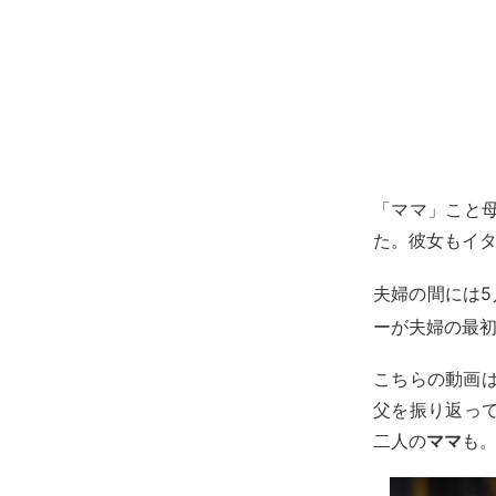
「ママ」こと
た。彼女もイ
夫婦の間には
ーが夫婦の最
こちらの動画
父を振り返っ
二人の
ママ
も