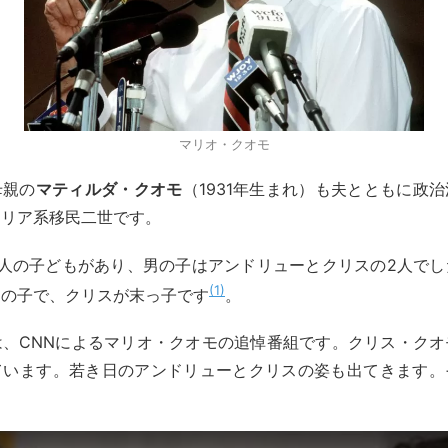
マリオ・クオモ
母親の
マティルダ・クオモ
（1931年生まれ）も夫とともに政
タリア系移民二世です。
5人の子どもがあり、男の子はアンドリューとクリスの2人でし
1
初の子で、クリスが末っ子です
。
は、CNNによるマリオ・クオモの追悼番組です。クリス・クオ
ています。若き日のアンドリューとクリスの姿も出てきます。
。