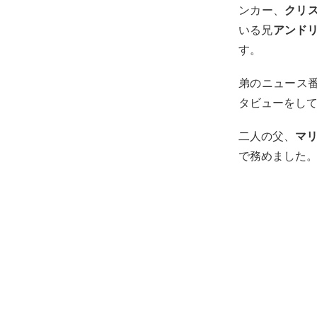
ンカー、
クリ
いる兄
アンド
す。
弟のニュース
タビューをし
二人の父、
マ
で務めました