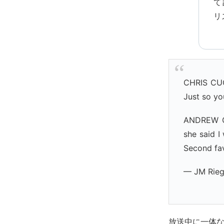
て
リ
CHRIS CUO
Just so yo
ANDREW CU
she said I
Second fav
— JM Rieg
放送中に一体