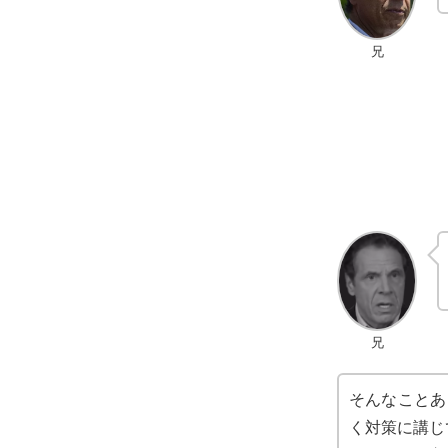
兄
兄
そんなことあ
く対策に講じ