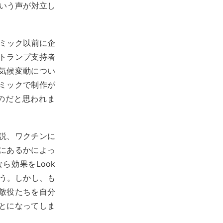
)という声が対立し
デミック以前に企
トランプ支持者
気候変動につい
ミックで制作が
のだと思われま
説、ワクチンに
にあるかによっ
効果をLook
ょう。しかし、も
敵役たちを自分
とになってしま