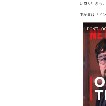
い成り行きも
本記事は『ド
DON'T LOOK