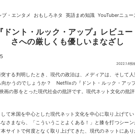
レブ・エンタメ
おもしろネタ
英語まめ知識
YouTuberニュー
lix『ドント・ルック・アップ』レビュ
さへの厳しくも優しいまなざし
.5
2022.1.6
衝突する判明したとき、現代の政治は、メディアは、そして人
かうのでしょうか？ Netflixの『ドント・ルック・アップ』(D
ク映画の形をとった現代社会の批評です。現代ネット文化の批
として米国を中心とした現代ネット文化を中心に取り上げてい
みなさまなら、「こういうことよくある！」と膝を打つシーン
て本サイトで何度となく取り上げてきた、現代のネットにあり