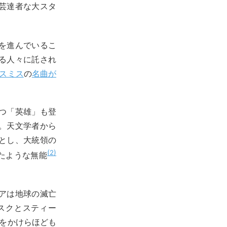
芸達者な大スタ
を進んでいるこ
る人々に託され
スミス
の
名曲が
つ「英雄」も登
。天文学者から
とし、大統領の
2
たような無能
アは地球の滅亡
スクとスティー
をかけらほども