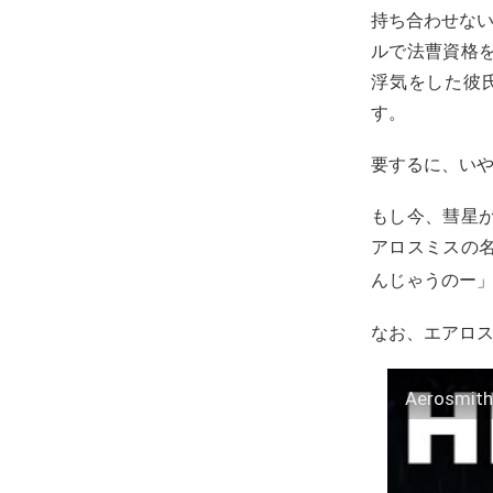
持ち合わせない
ルで法曹資格
浮気をした彼
す。
要するに、い
もし今、彗星
アロスミスの
んじゃうのー
なお、エアロスミスの
Aerosmith 