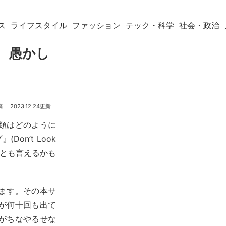
ス
ライフスタイル
ファッション
テック・科学
社会・政治
ー 愚かし
2023.12.24
類はどのように
on’t Look
評とも言えるかも
ます。その本サ
が何十回も出て
がちなやるせな