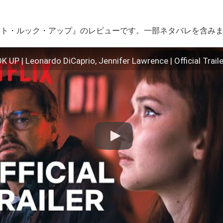
。
ント・ルック・アップ』のレビューです。一部ネタバレを含み
 UP | Leonardo DiCaprio, Jennifer Lawrence | Official Trailer