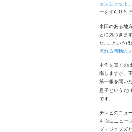
ランシェット
ーをずらりと
米国のある地
とに気づきま
た……という
流れる感動の
本作を貫くの
場しますが、
第一報を聞い
息子というだ
です。
テレビのニュ
も面白ニュー
ブ・ジョブズ