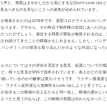
)という声と、彗星はまやかしだから気にするな(Don’t Look Up
。見るべきものを見ないことへの皮肉が込められています。
が発表されたのは2019年です。新型コロナウイルスのパン
になります。ですから、その時点で制作陣の念頭にあったのは
立だったのでしょう。接近する彗星の警告が無視されるのは、
視され続けてきたことの暗喩かもしれません。しかし、パンデ
、パンデミックの状況も取り込んだかのような作品になった
イルスについてはその存在を否定する意見、起源についての憶
など、様々な意見がSNSで流布されています。各人がどの立場
を描いているのかの解釈は変わりそうです。ワクチン推進派なら
い、ワクチン反対派なら危険性をLook Upしようと言うでし
もが自分をこの映画の主人公たちと同一化し、映画の愚かしい
る人々だと思うのならば、この映画の意図は伝わらなかったこ
。