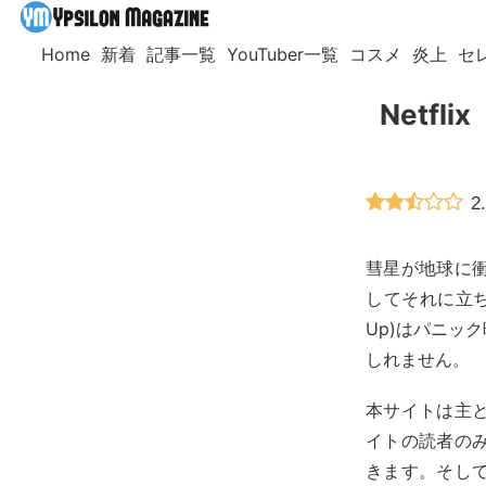
Home
新着
記事一覧
YouTuber一覧
コスメ
炎上
セ
Netf
2
彗星が地球に
してそれに立ち向
Up)はパニッ
しれません。
本サイトは主
イトの読者の
きます。そし