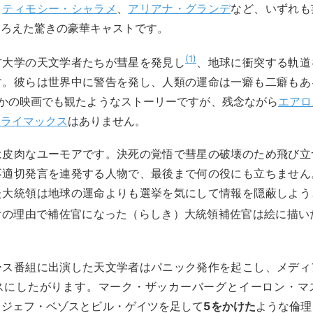
、
ティモシー・シャラメ
、
アリアナ・グランデ
など、いずれも
そろえた驚きの豪華キャストです。
1
方大学の天文学者たちが彗星を発見し
、地球に衝突する軌道
す。彼らは世界中に警告を発し、人類の運命は一癖も二癖もあ
ほかの映画でも観たようなストーリーですが、残念ながら
エアロ
クライマックス
はありません。
は皮肉なユーモアです。決死の覚悟で彗星の破壊のため飛び立
不適切発言を連発する人物で、最後まで何の役にも立ちません
た大統領は地球の運命よりも選挙を気にして情報を隠蔽しよう
けの理由で補佐官になった（らしき）大統領補佐官は絵に描い
ース番組に出演した天文学者はパニック発作を起こし、メディ
スにしたがります。マーク・ザッカーバーグとイーロン・マ
とジェフ・ベゾスとビル・ゲイツを足して
5をかけた
ような倫理