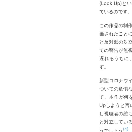
(Look Up
ているのです
この作品の制作
画されたこと
と反対派の対
ての警告が無
遅れるうちに
す。
新型コロナウ
ついての危惧
て、本作が何
Upしようと言
し視聴者の誰
と対立してい
4
うでしょう