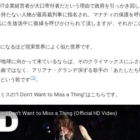
IT企業経営者が大口寄付者だという理由で政府を引っかき回
を持たない人物が最高裁判事に指名され、マナティの保護を呼
氏に生放送中に復縁を呼びかけられて涙しますが、それがこ
やになるほど現実世界によく似た世界です。
が地球に向かって来ているならば、そのクライマックスにふさ
名曲ではなく、アリアナ・グランデ演ずる歌手の「あたしたち
3
」という歌です
。
“I Don’t Want to Miss a Thing”はこちらです。
– I Don't Want to Miss a Thing (Official HD Video)