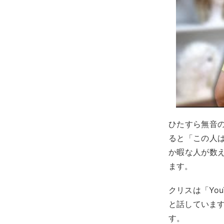
ひたすら無音
ると「この人
か暇な人が数
ます。
クリスは「Yo
と話しています
す。