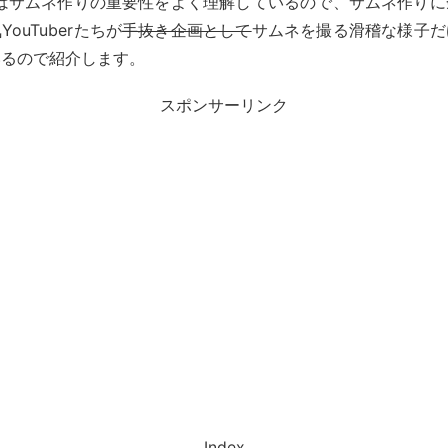
berはサムネ作りの重要性をよく理解しているので、サムネ作り
ouTuberたちが
手抜き企画として
サムネを撮る滑稽な様子だ
いるので紹介します。
スポンサーリンク
Index