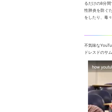
るだけの8分
性肺炎を防ぐ
をしたり、毒
不気味なYouT
ドレスドのサ