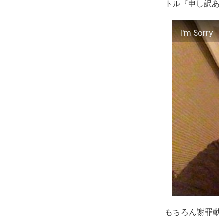
トル『申し訳
I'm Sorry
もちろん謝罪