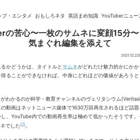
レブ・エンタメ
おもしろネタ
英語まめ知識
YouTuberニュー
uberの苦心〜一枚のサムネに変顔15分
気まぐれ編集を添えて
2021.12.22
れるかどうかは、タイトルと
サムネ
がどれだけ魅力的かにかか
を得ることができなければ、中身にどれほどの価値があろうと
がわかるのが科学・教育チャンネルのヴェリタシウム(Veritasi
の動画はネットニュース媒体で1630万回再生されるほど話
し、YouTube内での動画再生率は極めて低かったそうです
1
ムネでした
。