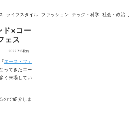
ス
ライフスタイル
ファッション
テック・科学
社会・政治
ンド×コー
フェス
2022.7.15
ト『
エース・フェ
なってきたエー
に多く来場してい
いるので紹介しま