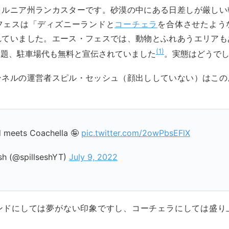
ォルニア州ランカスターです。砂漠の中にある日差しが厳しい
フェスは「ディズニーランドと
コーチェラ
を合体させたよう
れていました。エース・フェスでは、動物とふれあうエリアも
1
放題、駐車場代も無料と宣伝されていました
。実態はどうで
ンネルの運営者スピル・セッシュ（顔出ししていない）はこの
。
d meets Coachella 🤪
pic.twitter.com/2owPbsEFlX
sh (@spillseshYT)
July 9, 2022
ンドにしては夢がない印象ですし、コーチェラにしては盛り