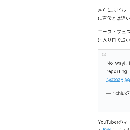
さらにスピル・
に宣伝とは違
エース・フェ
は入り口で追
No way!! 
reportin
@atozy
@s
— richlux
YouTube
を
投稿
していま