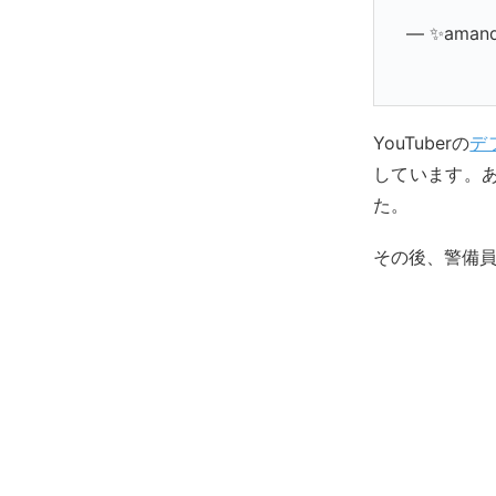
— ✨amand
YouTuberの
デ
しています。
た。
その後、警備