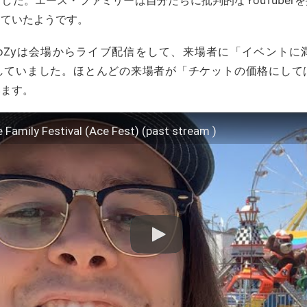
っていたようです。
rのAtoZyは会場からライブ配信をして、来場者に「イベント
していました。ほとんどの来場者が「チケットの価格にして
います。
 Family Festival (Ace Fest) (past stream )