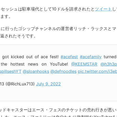
セッシュは駐車場代として10ドルを請求されたと
ツイート
し
います。
スに行ったゴシップチャンネルの運営者リッチ・ラックスとマ
い返されたそうです。
I got kicked out of ace fest!
#acefest
#acefamily
turned
g the hottest news on YouTube!
@KEEMSTAR
@h3h3p
pillseshYT
@sloanhooks
@defnoodles
pic.twitter.com/i
713 (@RichLux713)
July 9, 2022
rのマッドキャスターはエース・フェスのチケットの売れ行きが悪
した。エース・ファミリーは自分たちに批判的なYouTuber