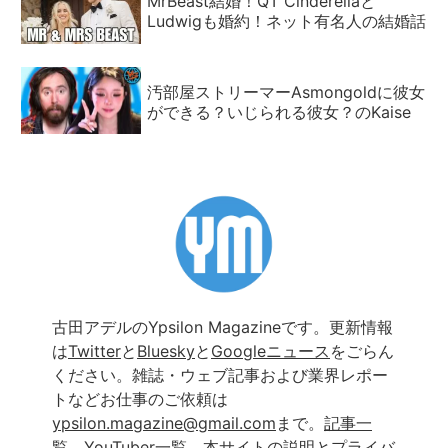
MrBeast結婚！QT Cinderellaと
Ludwigも婚約！ネット有名人の結婚話
汚部屋ストリーマーAsmongoldに彼女
ができる？いじられる彼女？のKaise
古田アデルのYpsilon Magazineです。更新情報
は
Twitter
と
Bluesky
と
Googleニュース
をごらん
ください。雑誌・ウェブ記事および業界レポー
トなどお仕事のご依頼は
ypsilon.magazine@gmail.com
まで。
記事一
覧
、
YouTuber一覧
、
本サイトの説明とプライバ