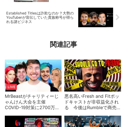
Established Titlesは詐欺なのか？大勢の
YouTuberが宣伝していた貴族称号が得ら
れる謎ビジネス
関連記事
MrBeastがチャリティーじ
悪名高いFresh and Fitポッ
ゃんけん大会を主催
ドキャストが非収益化され
COVID-19対策に2700万円
る 今後はRumbleで商売
寄付！思わぬ事故が？
を続ける？