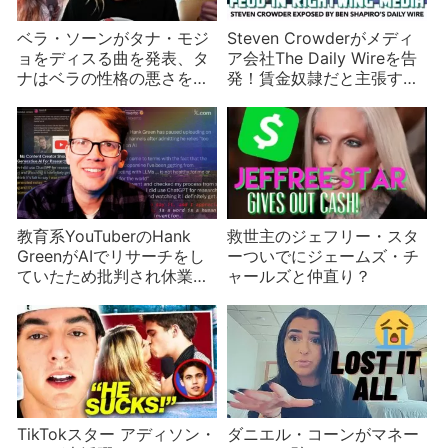
ベラ・ソーンがタナ・モジ
Steven Crowderがメディ
ョをディスる曲を発表、タ
ア会社The Daily Wireを告
ナはベラの性格の悪さを暴
発！賃金奴隷だと主張する
露して仕返し
が65億円？金目当ての内紛
か
教育系YouTuberのHank
救世主のジェフリー・スタ
GreenがAIでリサーチをし
ーついでにジェームズ・チ
ていたため批判され休業を
ャールズと仲直り？
発表
TikTokスター アディソン・
ダニエル・コーンがマネー