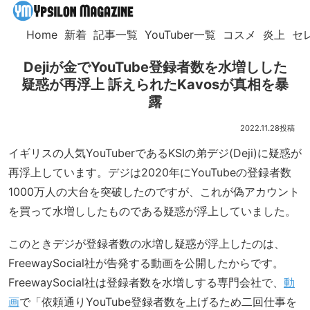
Home
新着
記事一覧
YouTuber一覧
コスメ
炎上
セ
Dejiが金でYouTube登録者数を水増しした
疑惑が再浮上 訴えられたKavosが真相を暴
露
2022.11.28
イギリスの人気YouTuberであるKSIの弟デジ(Deji)に疑惑が
再浮上しています。デジは2020年にYouTubeの登録者数
1000万人の大台を突破したのですが、これが偽アカウント
を買って水増ししたものである疑惑が浮上していました。
このときデジが登録者数の水増し疑惑が浮上したのは、
FreewaySocial社が告発する動画を公開したからです。
FreewaySocial社は登録者数を水増しする専門会社で、
動
画
で「依頼通りYouTube登録者数を上げるため二回仕事を