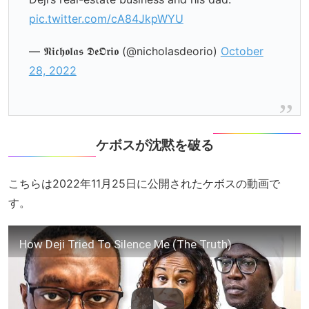
pic.twitter.com/cA84JkpWYU
— 𝕹𝖎𝖈𝖍𝖔𝖑𝖆𝖘 𝕯𝖊𝕺𝖗𝖎𝖔 (@nicholasdeorio)
October
28, 2022
ケボスが沈黙を破る
こちらは2022年11月25日に公開されたケボスの動画で
す。
How Deji Tried To Silence Me (The Truth)