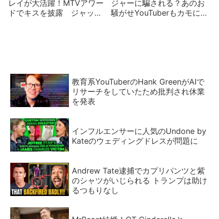
レイが大活躍！MTVアワー
ジャーに騙される？あのお
ドでキスを披露 ジャッ
騒がせYouTuberもカモにさ
ク・ハーロウとの仲は本
れた過去が
当？
教育系YouTuberのHank GreenがAIで
リサーチをしていたため批判され休業
を発表
インフルエンサーに人気のUndone by
Kateのウェディングドレスが問題に
Andrew Tate逮捕でカプリパンツと紫
のシャツがいじられる トランプは助け
るつもりなし