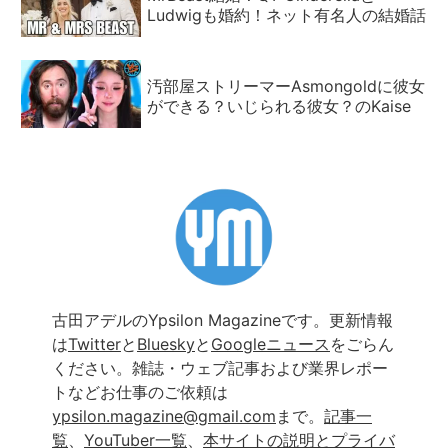
Ludwigも婚約！ネット有名人の結婚話
汚部屋ストリーマーAsmongoldに彼女
ができる？いじられる彼女？のKaise
古田アデルのYpsilon Magazineです。更新情報
は
Twitter
と
Bluesky
と
Googleニュース
をごらん
ください。雑誌・ウェブ記事および業界レポー
トなどお仕事のご依頼は
ypsilon.magazine@gmail.com
まで。
記事一
覧
、
YouTuber一覧
、
本サイトの説明とプライバ