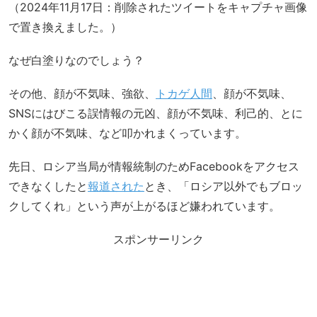
（2024年11月17日：削除されたツイートをキャプチャ画像
で置き換えました。）
なぜ白塗りなのでしょう？
その他、顔が不気味、強欲、
トカゲ人間
、顔が不気味、
SNSにはびこる誤情報の元凶、顔が不気味、利己的、とに
かく顔が不気味、など叩かれまくっています。
先日、ロシア当局が情報統制のためFacebookをアクセス
できなくしたと
報道された
とき、「ロシア以外でもブロッ
クしてくれ」という声が上がるほど嫌われています。
スポンサーリンク