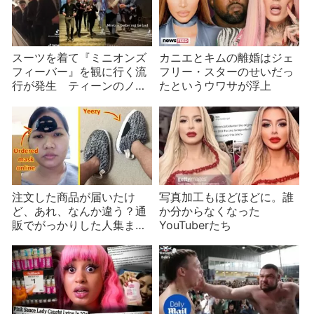
スーツを着て『ミニオンズ
カニエとキムの離婚はジェ
フィーバー』を観に行く流
フリー・スターのせいだっ
行が発生 ティーンのノリ
たというウワサが浮上
に歓迎と悲鳴が
注文した商品が届いたけ
写真加工もほどほどに。誰
ど、あれ、なんか違う？通
か分からなくなった
販でがっかりした人集ま
YouTuberたち
れ！