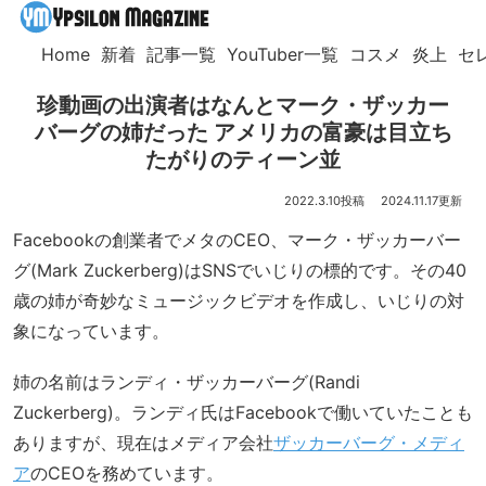
Home
新着
記事一覧
YouTuber一覧
コスメ
炎上
セ
珍動画の出演者はなんとマーク・ザッカー
バーグの姉だった アメリカの富豪は目立ち
たがりのティーン並
2022.3.10
2024.11.17
Facebookの創業者でメタのCEO、マーク・ザッカーバー
グ(Mark Zuckerberg)はSNSでいじりの標的です。その40
歳の姉が奇妙なミュージックビデオを作成し、いじりの対
象になっています。
姉の名前はランディ・ザッカーバーグ(Randi
Zuckerberg)。ランディ氏はFacebookで働いていたことも
ありますが、現在はメディア会社
ザッカーバーグ・メディ
ア
のCEOを務めています。