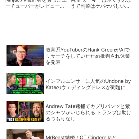
ーチューバーがレビューし
うで副菜はケバケバしいピ
て悲惨な結果に
ンク色なのに問題なし⁈
教育系YouTuberのHank GreenがAIで
リサーチをしていたため批判され休業
を発表
インフルエンサーに人気のUndone by
Kateのウェディングドレスが問題に
Andrew Tate逮捕でカプリパンツと紫
のシャツがいじられる トランプは助け
るつもりなし
MrBeast結婚！QT Cinderellaと