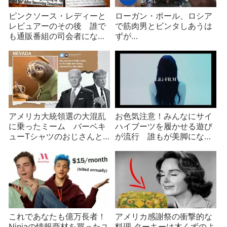
ピンクソース・レディーと
ローガン・ポール、ロシア
レビュアーのその後 誰で
で筋肉男とビンタしあうは
も通販番組の司会者になる
ずが…
TikTok
アメリカ大統領選の大混乱
お色気注意！みんなにサイ
に乗ったミーム バーベキ
ハイブーツを履かせる遊び
ューTシャツのおじさんと
が流行 誰もが美脚になる
カニエ・ウェスト
悪夢の世界
これであなたも億万長者！
アメリカ感謝祭の衝撃的な
Ninjaの情報商材を買ったユ
料理 ターキーは木くずのよ