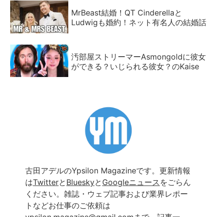
MrBeast結婚！QT Cinderellaと
Ludwigも婚約！ネット有名人の結婚話
汚部屋ストリーマーAsmongoldに彼女
ができる？いじられる彼女？のKaise
古田アデルのYpsilon Magazineです。更新情報
は
Twitter
と
Bluesky
と
Googleニュース
をごらん
ください。雑誌・ウェブ記事および業界レポー
トなどお仕事のご依頼は
ypsilon.magazine@gmail.com
まで。
記事一