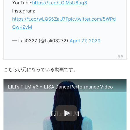
YouTube:
https://t.co/LGlMsU8pq3
Instagram:
https://t.co/wLQS5ZaU7F
pic.twitter.com/5WPd
QwKZvM
— Lali0327 (@Lali03272)
April 27, 2020
こちらが元になっている動画です。
LILI's FILM #3 – LISA Dance Performance Video