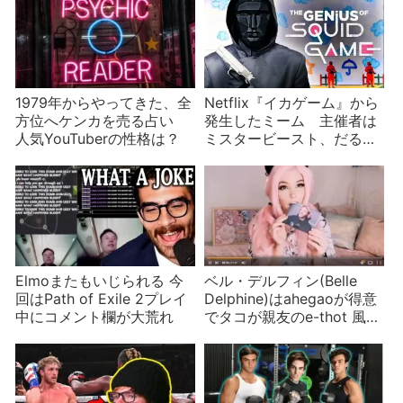
1979年からやってきた、全
Netflix『イカゲーム』から
方位へケンカを売る占い
発生したミーム 主催者は
人気YouTuberの性格は？
ミスタービースト、だるま
さんが転んだで踊ってしま
うTikTokスター
Elmoまたもいじられる 今
ベル・デルフィン(Belle
回はPath of Exile 2プレイ
Delphine)はahegaoが得意
中にコメント欄が大荒れ
でタコが親友のe-thot 風呂
水の値段はなんと⁈