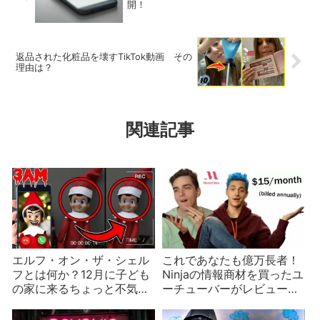
開！
返品された化粧品を壊すTikTok動画 その
理由は？
関連記事
エルフ・オン・ザ・シェル
これであなたも億万長者！
フとは何か？12月に子ども
Ninjaの情報商材を買ったユ
の家に来るちょっと不気味
ーチューバーがレビューし
な人形と詐欺事件
て悲惨な結果に