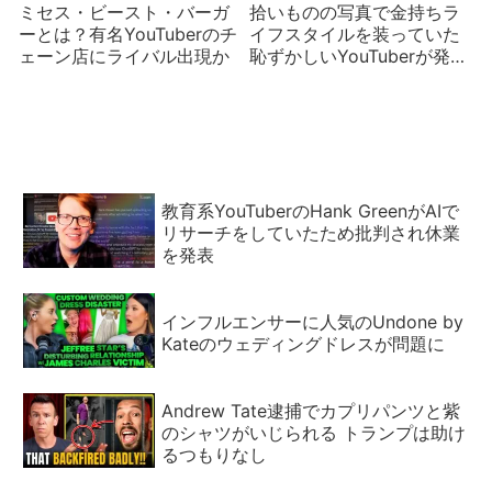
ミセス・ビースト・バーガ
拾いものの写真で金持ちラ
ーとは？有名YouTuberのチ
イフスタイルを装っていた
ェーン店にライバル出現か
恥ずかしいYouTuberが発見
される
教育系YouTuberのHank GreenがAIで
リサーチをしていたため批判され休業
を発表
インフルエンサーに人気のUndone by
Kateのウェディングドレスが問題に
Andrew Tate逮捕でカプリパンツと紫
のシャツがいじられる トランプは助け
るつもりなし