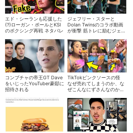
エド・シーランも応援した
ジェフリー・スターと
(?)ローガン・ポールとKSI
Dolan Twinsのコラボ動画
のボクシング再戦 ネタバレ
が衝撃 筋トレに励むジェフ
リー、おめかしするドラン
兄弟
コンブチャの帝王GT Dave
TikTokピンクソースの怪
をいじったYouTuber豪邸に
なぜ売れてしまうのか、な
招待される
ぜこんなにずさんなのか、
誰にもわからない謎食品