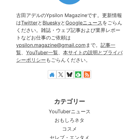
古田アデルのYpsilon Magazineです。更新情報
は
Twitter
と
Bluesky
と
Googleニュース
をごらん
ください。雑誌・ウェブ記事および業界レポー
トなどお仕事のご依頼は
ypsilon.magazine@gmail.com
まで。
記事一
覧
、
YouTuber一覧
、
本サイトの説明とプライバ
シーポリシー
もごらんください。
カテゴリー
YouTuberニュース
おもしろネタ
コスメ
セレブ・エンタメ