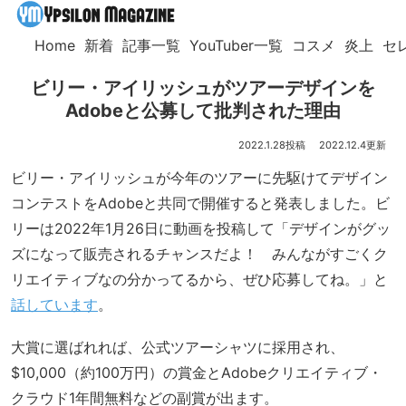
Home
新着
記事一覧
YouTuber一覧
コスメ
炎上
セ
ビリー・アイリッシュがツアーデザインを
Adobeと公募して批判された理由
2022.1.28
2022.12.4
ビリー・アイリッシュが今年のツアーに先駆けてデザイン
コンテストをAdobeと共同で開催すると発表しました。ビ
リーは2022年1月26日に動画を投稿して「デザインがグッ
ズになって販売されるチャンスだよ！ みんながすごくク
リエイティブなの分かってるから、ぜひ応募してね。」と
話しています
。
大賞に選ばれれば、公式ツアーシャツに採用され、
$10,000（約100万円）の賞金とAdobeクリエイティブ・
クラウド1年間無料などの副賞が出ます。