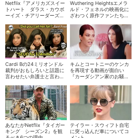
Netflix『アメリカズスイー
Wuthering Heightsエメラ
トハート ダラス・カウボ
ルド・フェネルの映画化に
ーイズ・チアリーダーズ』
ざわつく原作ファンたち衣
で話題になっていること
装や人種の問題まで
InstagramとTikTokアカウ
ントを紹介
Cardi Bの24ミリオンドル
キムとコートニーのケンカ
裁判がおもしろいと話題に
を再現する動画が面白い
言わせたい弁護士と言わな
『カーダシアン家のお騒が
いカーディ
せセレブライフ』シーズン
18
あなたがNetflix『タイガー
テイラー・スウィフト自宅
キング シーズン2』を観
に突っ込んだ車についてコ
るべき6つの理由
メント