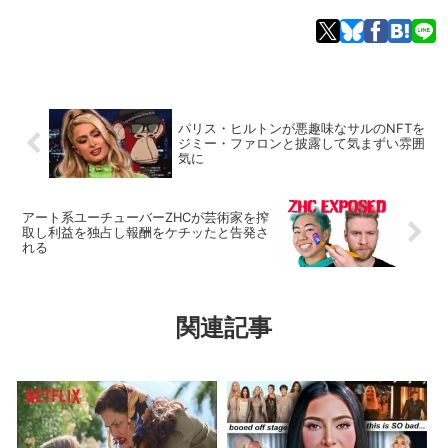
パリス・ヒルトンが悪趣味なサルのNFTを
ジミー・ファロンと披露して気まずい雰囲
気に
アート系ユーチューバーZHCが芸術家を搾
取し利益を独占し報酬をケチッたと告発さ
れる
関連記事