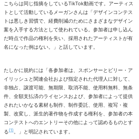
こちらは同じ指摘をしているTikTok動画です。アーティス
トとして活動しているメーガンさんは「デザインコンテス
トは悪しき習慣で、経費削減のためにさまざまなデザイン
案を入手する方法として使われている。参加者は申し込ん
だ時点で作品の権利を失い、採用されたアーティストが有
名になった例はない。」と話しています。
たしかに規約には「各参加者は、スポンサーとビリー・ア
イリッシュと関連会社および指定された代理人に対して、
非独占、譲渡可能、無期限、取消不能、使用料無料、無条
件、全額支払済のライセンスおよび、参加者によって提供
されたいかなる素材も制作、制作委託、使用、複写・複
製、改変し、派生的著作物を作成する権利を、参加者の本
コンテストへのエントリーその他によって認めるものとす
1
る
。」と明記されています。