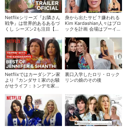
Netflixシリーズ『お隣さん
身から出たサビ？嫌われる
戦争』は世界的あるあるづ
Kim Kardashian人々はブロ
くし シーズン2も注目【ネ
ックを計画 会場はブーイン
タバレ】
グ
Netflixではカーダシアン家
裏口入学したロリ・ロック
より『カンダサミ家のお騒
リンの娘のその後
がせライフ：トンデモ家族
旅行』を観るべし