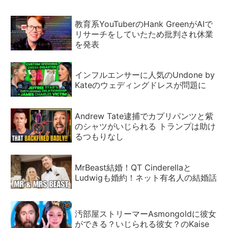
教育系YouTuberのHank GreenがAIで
リサーチをしていたため批判され休業
を発表
インフルエンサーに人気のUndone by
Kateのウェディングドレスが問題に
Andrew Tate逮捕でカプリパンツと紫
のシャツがいじられる トランプは助け
るつもりなし
MrBeast結婚！QT Cinderellaと
Ludwigも婚約！ネット有名人の結婚話
汚部屋ストリーマーAsmongoldに彼女
ができる？いじられる彼女？のKaise