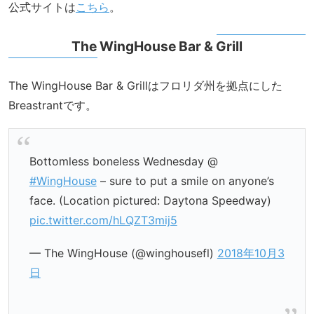
公式サイトは
こちら
。
The WingHouse Bar & Grill
The WingHouse Bar & Grillはフロリダ州を拠点にした
Breastrantです。
Bottomless boneless Wednesday @
#WingHouse
– sure to put a smile on anyone’s
face. (Location pictured: Daytona Speedway)
pic.twitter.com/hLQZT3mij5
— The WingHouse (@winghousefl)
2018年10月3
日