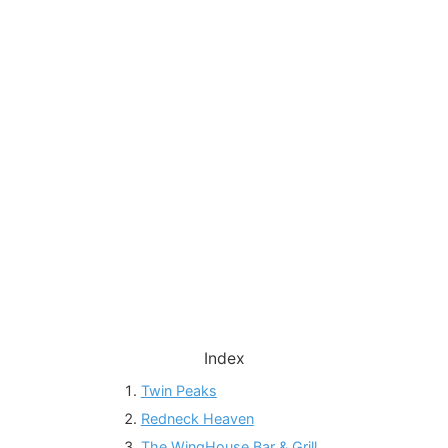
Index
Twin Peaks
Redneck Heaven
The WingHouse Bar & Grill