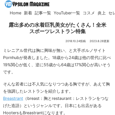
Home
新着
記事一覧
YouTuber一覧
コスメ
炎上
セ
露出多めの水着巨乳美女がたくさん！全米
スポーツレストラン特集
2018.10.24
2023.8.28
ミレニアル世代は胸に興味が無い、と大手ポルノサイト
Pornhubが発表しました。18歳から24歳は他の世代に比べ
19%関心が低く、逆に55歳から64歳は17%関心が高いそう
です。
そんな若者には不人気になりつつある胸ですが、あえて胸
を強調したレストランを紹介します。
Breastrant
（breast：胸とrestaurant：レストランをつな
げた造語）というジャンルです。日本にも出店がある
HootersもBreastrantになります。