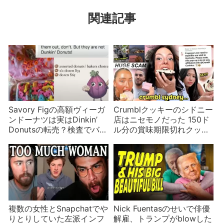
関連記事
Savory Figの高額ヴィーガ
Crumblクッキーのシドニー
ンドーナツは実はDinkin’
店はニセモノだった 150ド
Donutsの転売？検査でバレ
ル分の賞味期限切れクッキ
たら雲隠れ
ーを買った人も
複数の女性とSnapchatでや
Nick Fuentasのせいで俳優
りとりしていた左派インフ
解雇、トランプがblowした