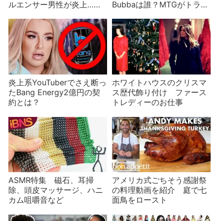
ルエンサー男性が炎上…問
Bubbaは誰？MTGがトラン
題は？
プとケンカ
炎上系YouTuberでさえ断っ
ホワイトハウスのクリスマ
たBang Energy2億円の契
ス歴代飾り付け ファース
約とは？
トレディーのお仕事
ASMR特集 磁石、耳掃
アメリカ式ごちそう感謝祭
除、頭皮マッサージ、ハニ
の料理動画を紹介 庭で七
カム咀嚼音など
面鳥をロースト