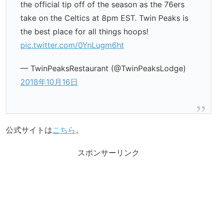
the official tip off of the season as the 76ers
take on the Celtics at 8pm EST. Twin Peaks is
the best place for all things hoops!
pic.twitter.com/0YnLugm6ht
— TwinPeaksRestaurant (@TwinPeaksLodge)
2018年10月16日
公式サイトは
こちら
。
スポンサーリンク