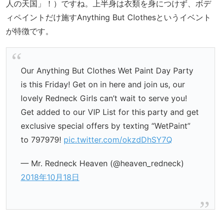
人の天国」！）ですね。上半身は衣類を身につけず、ボデ
ィペイントだけ施すAnything But Clothesというイベント
が特徴です。
Our Anything But Clothes Wet Paint Day Party
is this Friday! Get on in here and join us, our
lovely Redneck Girls can’t wait to serve you!
Get added to our VIP List for this party and get
exclusive special offers by texting “WetPaint”
to 797979!
pic.twitter.com/okzdDhSY7Q
— Mr. Redneck Heaven (@heaven_redneck)
2018年10月18日