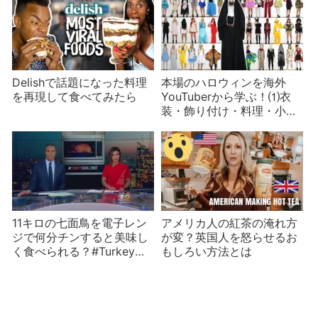
Delishで話題になった料理
本場のハロウィンを海外
を再現して食べてみたら
YouTuberから学ぶ！⑴衣
装・飾り付け・料理・小物
編
11キロの七面鳥を電子レン
アメリカ人の紅茶の淹れ方
ジで何分チンすると美味し
が変？英国人を怒らせるお
く食べられる？#Turkey
もしろい方法とは
Challenge