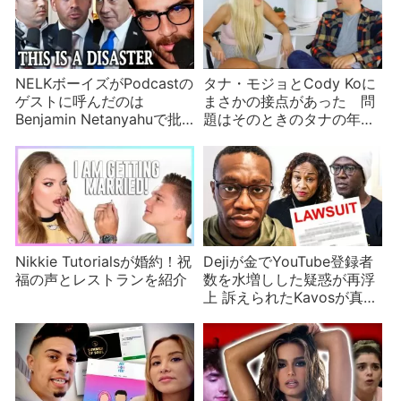
NELKボーイズがPodcastの
タナ・モジョとCody Koに
ゲストに呼んだのは
まさかの接点があった 問
Benjamin Netanyahuで批
題はそのときのタナの年
判される
齢？
Nikkie Tutorialsが婚約！祝
Dejiが金でYouTube登録者
福の声とレストランを紹介
数を水増しした疑惑が再浮
上 訴えられたKavosが真相
を暴露