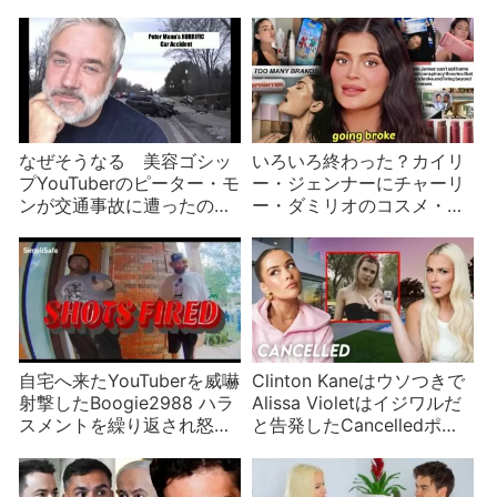
なぜそうなる 美容ゴシッ
いろいろ終わった？カイリ
プYouTuberのピーター・モ
ー・ジェンナーにチャーリ
ンが交通事故に遭ったので
ー・ダミリオのコスメ・ア
マニー・MUAを攻撃し始め
パレルブランドが次々終了
たリッチ・ラックス
自宅へ来たYouTuberを威嚇
Clinton Kaneはウソつきで
射撃したBoogie2988 ハラ
Alissa Violetはイジワルだ
スメントを繰り返され怒り
と告発したCancelledポッ
が頂点に
ドキャスト