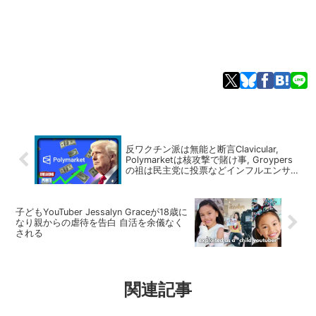
反ワクチン派は無能と断言Clavicular,
Polymarketは核攻撃で賭け事, Groypers
の祖は民主党に投票などインフルエンサー
ニュース
子どもYouTuber Jessalyn Graceが18歳に
なり親からの虐待を告白 自活を余儀なく
される
関連記事