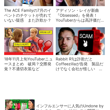
The ACE Familyの7月のイ
アディソン・レイが新曲
ベントのチケットが売れて
『Obsessed』を発表！
いない疑惑 また詐欺か？
YouTuberからは高評価だ
が…
18年11月上旬YouTuberニュ
Rabbit R1は詐欺だと
ースまとめ 破局？交際発
Coffeezillaが告発 製品だ
覚？不適切衣装など
けでなく会社が怪しい 実
態のない「グリーン」な
NFTを売っていた？
インフルエンサーに人気のUndone by