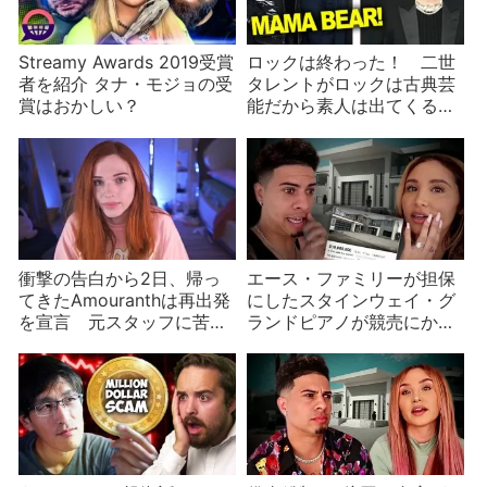
Streamy Awards 2019受賞
ロックは終わった！ 二世
者を紹介 タナ・モジョの受
タレントがロックは古典芸
賞はおかしい？
能だから素人は出てくるな
と主張
衝撃の告白から2日、帰っ
エース・ファミリーが担保
てきたAmouranthは再出発
にしたスタインウェイ・グ
を宣言 元スタッフに苦言
ランドピアノが競売にかけ
も？
られる？