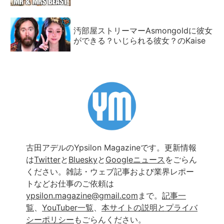
汚部屋ストリーマーAsmongoldに彼女
ができる？いじられる彼女？のKaise
古田アデルのYpsilon Magazineです。更新情報
は
Twitter
と
Bluesky
と
Googleニュース
をごらん
ください。雑誌・ウェブ記事および業界レポー
トなどお仕事のご依頼は
ypsilon.magazine@gmail.com
まで。
記事一
覧
、
YouTuber一覧
、
本サイトの説明とプライバ
シーポリシー
もごらんください。