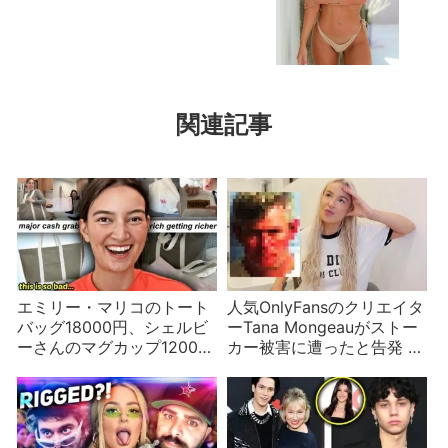
関連記事
エミリー・マリコのトート
人気OnlyFansのクリエイタ
バッグ18000円、シェルビ
ーTana Mongeauがストー
ーさんのマグカップ12000
カー被害に遭ったと告発 イ
円は高すぎる？付加価値
ンフルエンサーはストーカ
「感覚」の生み出す魔術
ーに遭いやすい？