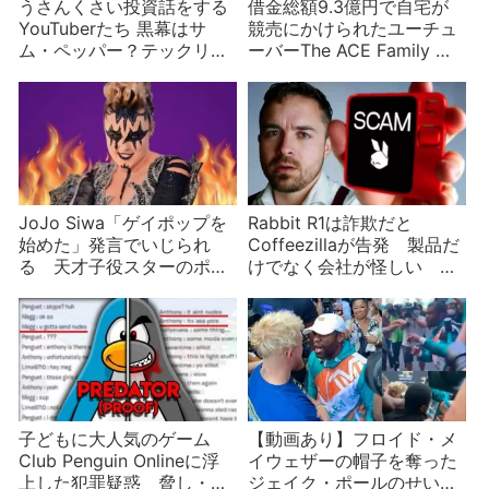
うさんくさい投資話をする
借金総額9.3億円で自宅が
YouTuberたち 黒幕はサ
競売にかけられたユーチュ
ム・ペッパー？テックリー
ーバーThe ACE Family 贅
ドがまた詐欺 FaZe Banks
沢三昧・放漫経営・ハッタ
はドット絵を6000万円で
リのツケ
売り抜け
JoJo Siwa「ゲイポップを
Rabbit R1は詐欺だと
始めた」発言でいじられ
Coffeezillaが告発 製品だ
る 天才子役スターのポジ
けでなく会社が怪しい 実
ティブな悲劇
態のない「グリーン」な
NFTを売っていた？
子どもに大人気のゲーム
【動画あり】フロイド・メ
Club Penguin Onlineに浮
イウェザーの帽子を奪った
上した犯罪疑惑 脅し・サ
ジェイク・ポールのせいで