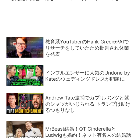
イバー攻撃・アカウント乗
記者会見は大乱闘！ローガ
っ取り・児童虐待…
ン・ポールは呆然
教育系YouTuberのHank GreenがAIで
リサーチをしていたため批判され休業
を発表
インフルエンサーに人気のUndone by
Kateのウェディングドレスが問題に
Andrew Tate逮捕でカプリパンツと紫
のシャツがいじられる トランプは助け
るつもりなし
MrBeast結婚！QT Cinderellaと
Ludwigも婚約！ネット有名人の結婚話