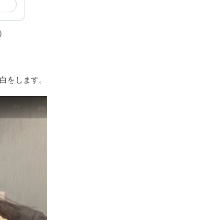
）
告白をします。