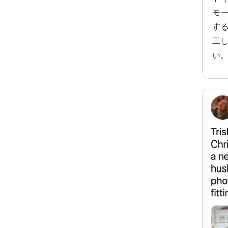
モ
す
工
い