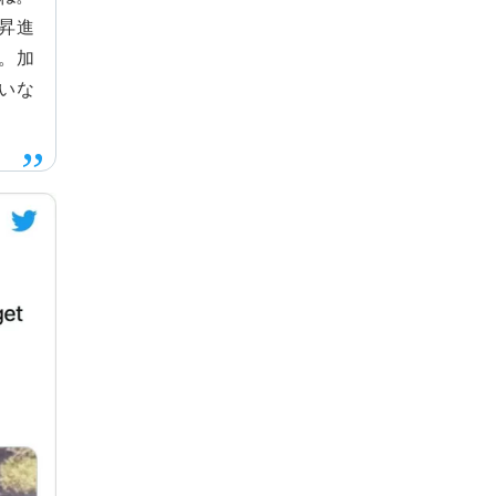
昇進
。加
いな