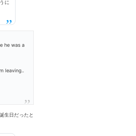
うに
se he was a
m leaving..
の誕生日だったと