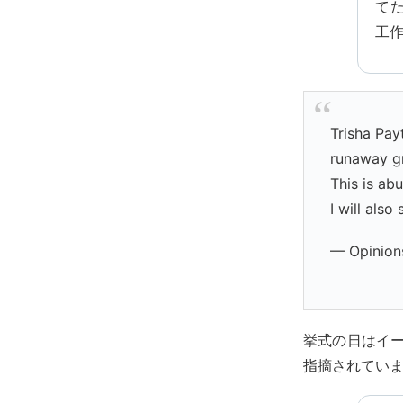
て
工
Trisha Pay
runaway g
This is ab
I will also
— Opinion
挙式の日はイー
指摘されてい