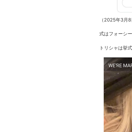
（2025年3
式はフォーシ
トリシャは挙式
WE'RE MAR