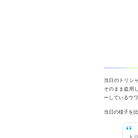
当日のトリシ
そのまま盗用
ーしているウ
当日の様子を
ト