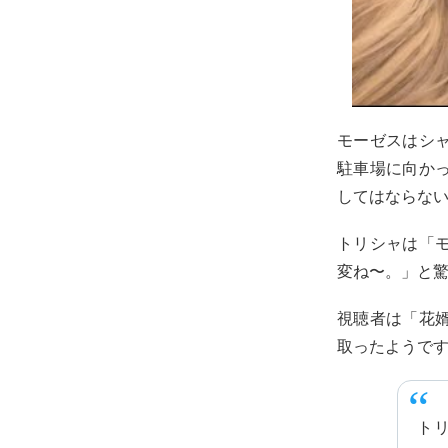
モーゼスはシ
駐車場に向か
してはならな
トリシャは「
変ね〜。」と
視聴者は「花
取ったようで
ト