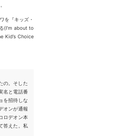
す。
・シワを『キッズ・
about to
he Kid’s Choice
たの。そした
実名と電話番
ョを招待しな
デオンが通報
コロデオン本
て答えた。私
。