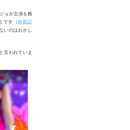
ョジョが主演を務
うです（
外部記
ないのはおかし
と言われていま
。