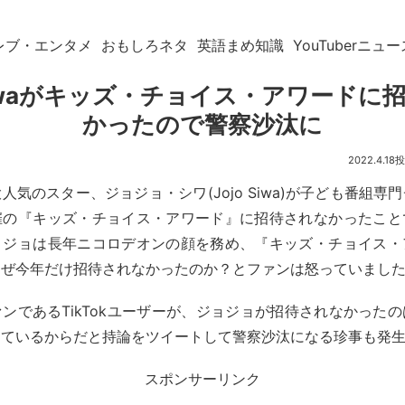
レブ・エンタメ
おもしろネタ
英語まめ知識
YouTuberニュー
 Siwaがキッズ・チョイス・アワードに
かったので警察沙汰に
2022.4.18
人気のスター、ジョジョ・シワ(Jojo Siwa)が子ども番組専
催の『キッズ・チョイス・アワード』に招待されなかったこと
ョジョは長年ニコロデオンの顔を務め、『キッズ・チョイス・
なぜ今年だけ招待されなかったのか？とファンは怒っていまし
ンであるTikTokユーザーが、ジョジョが招待されなかった
しているからだと持論をツイートして警察沙汰になる珍事も発
スポンサーリンク