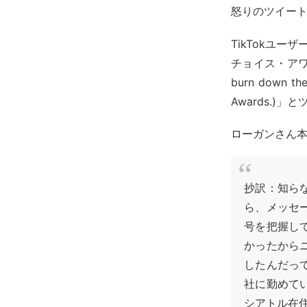
怒りのツイー
TikTokユー
チョイス・アワ
burn down the 
Awards.
ローガンさん
抄訳：知ら
ら、メッセ
号を把握し
かったから
したんだっ
社に勤めて
シアトル在