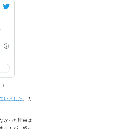
。）
ていました
。カ
なかった理由は
ませんが、怒っ