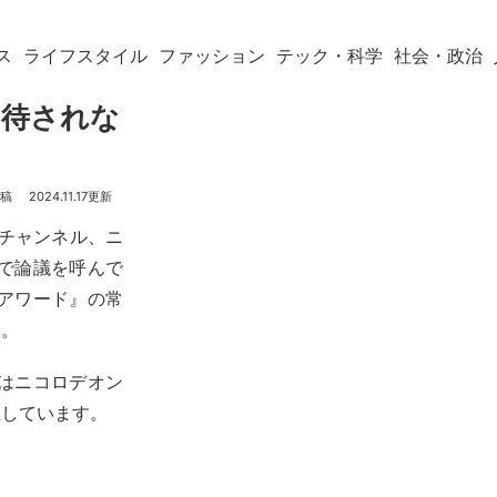
ス
ライフスタイル
ファッション
テック・科学
社会・政治
招待されな
2024.11.17
門チャンネル、ニ
で論議を呼んで
アワード』の常
た。
のはニコロデオン
生しています。