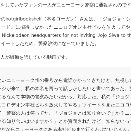
トをしていたファンの一人がニューヨーク警察に通報されので
ザーのhotgirlbookshelf（本名ローガン）さんは、「ジョジョ
ード』に招待しなかったニコロデオン本社ビルを放火してやる(I’m 
Nickelodeon headquarters for not inviting Jojo Siwa to t
)」とツイートしたため、警察沙汰になっていました。
本人が騒動を話している動画です。
ないニューヨーク州の番号から電話かかってきたけど、無視し
ージが来て、私の本名を言って話しがしたいと書いてあった。
てるなんて本物の警察みたいだから、対応した。私の「ジョジ
ニコロデオン本社ビルを放火してやる」ツイートを見たニコロ
て。警察の人は笑ってた。「ジョジョとは知り合いですか？ニ
いる知り合いはいますか？」とか質問されたけど、知らないっ
住だからニューヨークにある本社ビルまで行くわけないじゃん