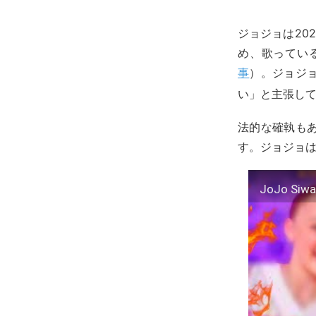
ジョジョは20
め、歌ってい
事
）。ジョジ
い」と主張し
法的な確執も
す。ジョジョ
JoJo Siwa