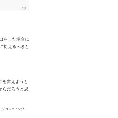
出をした場合に
に捉えるべきと
。
件を変えようと
からだろうと思
iwa（ジョジョ・シワ）