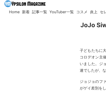
Home
新着
記事一覧
YouTuber一覧
コスメ
炎上
セ
JoJo
子どもたちに大
コロデオン主
いました。ジ
連でしたが、
ジョジョのファ
がゲイ差別を