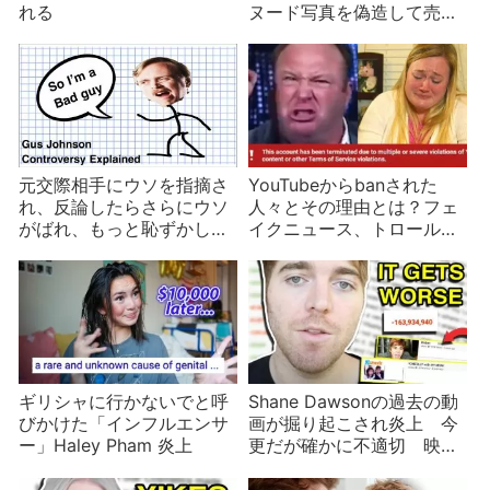
れる
ヌード写真を偽造して売っ
ていた？
元交際相手にウソを指摘さ
YouTubeからbanされた
れ、反論したらさらにウソ
人々とその理由とは？フェ
がばれ、もっと恥ずかしい
イクニュース、トロール、
過去が暴露されたGus
人種差別、特殊性癖など
Johnson
ギリシャに行かないでと呼
Shane Dawsonの過去の動
びかけた「インフルエンサ
画が掘り起こされ炎上 今
ー」Haley Pham 炎上
更だが確かに不適切 映画
撮影時の様子も紹介