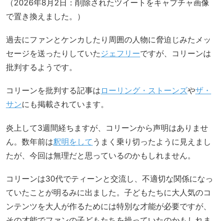
（2026年8月2日：削除されたツイートをキャプチャ画像
で置き換えました。）
過去にファンとケンカしたり周囲の人物に脅迫じみたメッ
セージを送ったりしていた
ジェフリー
ですが、コリーンは
批判するようです。
コリーンを批判する記事は
ローリング・ストーンズ
や
ザ・
サン
にも掲載されています。
炎上して3週間経ちますが、コリーンから声明はありませ
ん。数年前は
釈明をして
うまく乗り切ったように見えまし
たが、今回は無理だと思っているのかもしれません。
コリーンは30代でティーンと交流し、不適切な関係になっ
ていたことが明るみに出ました。子どもたちに大人気のコ
ンテンツを大人が作るためには特別な才能が必要ですが、
その才能でファンの子どもたちを操っていたのかもしれま