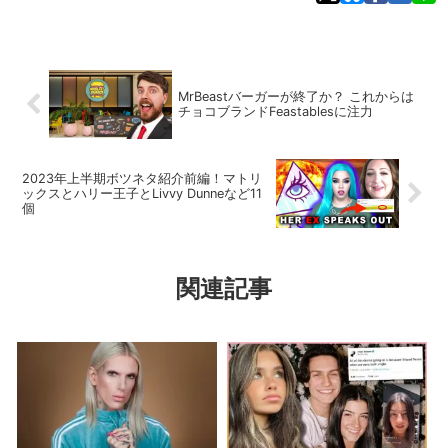
MrBeastバーガーが終了か？ これからは
チョコブランドFeastablesに注力
2023年上半期ボツネタ紹介前編！マトリ
ックスとハリー王子とLivvy Dunneなど11
個
関連記事