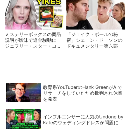
ミステリーボックスの商品
「ジェイク・ポールの秘
説明が曖昧で返金騒動に
密」シェーン・ドーソンの
ジェフリー・スター・コス
ドキュメンタリー第六部
メティックス
教育系YouTuberのHank GreenがAIで
リサーチをしていたため批判され休業
を発表
インフルエンサーに人気のUndone by
Kateのウェディングドレスが問題に