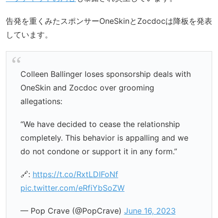
告発を重くみたスポンサーOneSkinとZocdocは降板を発表
しています。
Colleen Ballinger loses sponsorship deals with
OneSkin and Zocdoc over grooming
allegations:
“We have decided to cease the relationship
completely. This behavior is appalling and we
do not condone or support it in any form.”
🔗:
https://t.co/RxtLDIFoNf
pic.twitter.com/eRfiYbSoZW
— Pop Crave (@PopCrave)
June 16, 2023