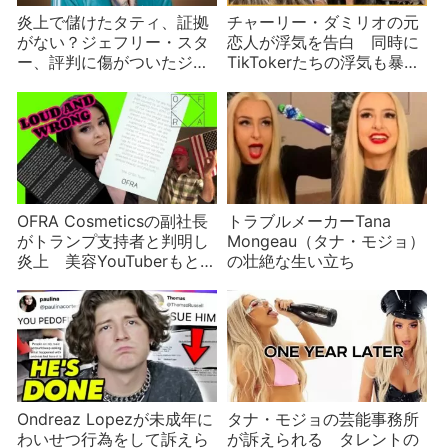
炎上で儲けたタティ、証拠
チャーリー・ダミリオの元
がない？ジェフリー・スタ
恋人が浮気を告白 同時に
ー、評判に傷がついたジェ
TikTokerたちの浮気も暴露
ームズ・チャールズ
し大炎上
OFRA Cosmeticsの副社長
トラブルメーカーTana
がトランプ支持者と判明し
Mongeau（タナ・モジョ）
炎上 美容YouTuberもとば
の壮絶な生い立ち
っちりでTwitterアカウント
を消す
Ondreaz Lopezが未成年に
タナ・モジョの芸能事務所
わいせつ行為をして訴えら
が訴えられる タレントの