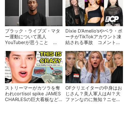
ブラック・ライブズ・マタ
Dixie D’Amelio’sやベラ・ポ
ー運動について黒人
ーチがTikTokアカウント凍
YouTuberが思うこと
結される事故 コメント低
Marques Brownleeほか
評価で改善される？
ストリーマーがカツラを奪
OFクリエイターの中身はお
われcortisol spike JAMES
じさん？美人軍人はAI？大
CHARLESの巨大看板など2
ファンなのに無知？ニセモ
月のインフルエンサーニュ
ノだらけのインターネット
ース