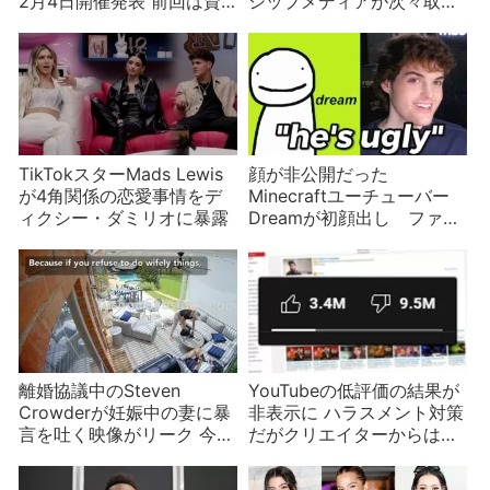
2月4日開催発表 前回は資
シップメディアが次々取り
金繰りが怪しかったが
消し 不正アクセスが原因
か？
TikTokスターMads Lewis
顔が非公開だった
が4角関係の恋愛事情をデ
Minecraftユーチューバー
ィクシー・ダミリオに暴露
Dreamが初顔出し ファン
の反応やいかに
離婚協議中のSteven
YouTubeの低評価の結果が
Crowderが妊娠中の妻に暴
非表示に ハラスメント対策
言を吐く映像がリーク 今後
だがクリエイターからは不
は泥沼か？
評