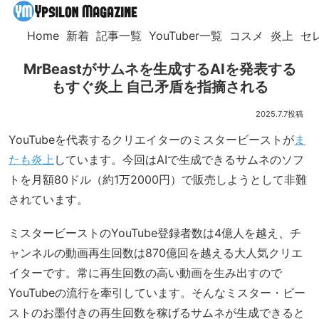
Home
新着
記事一覧
YouTuber一覧
コスメ
炎上
セ
MrBeastがサムネを生成するAIを発表する
もすぐ炎上 自己矛盾を指摘される
2025.7.7
YouTubeを代表するクリエイターのミスタービーストが
ま
たも炎上
しています。今回はAIで生成できるサムネのソフ
トを月額80ドル（約1万2000円）で販売しようとして非難
されています。
ミスタービーストのYouTube登録者数は4億人を越え、チ
ャンネルの動画再生回数は870億回を越える大人気クリエ
イターです。常に再生回数の高い動画を生み出すので
YouTubeの流行を牽引しています。そんなミスター・ビー
ストのお墨付きの再生回数を稼げるサムネが生成できると