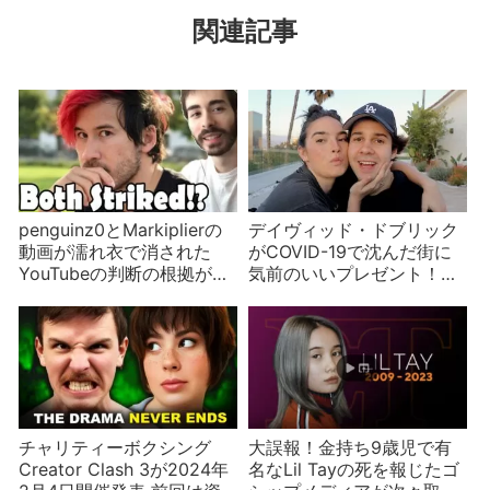
関連記事
penguinz0とMarkiplierの
デイヴィッド・ドブリック
動画が濡れ衣で消された
がCOVID-19で沈んだ街に
YouTubeの判断の根拠が不
気前のいいプレゼント！総
透明？
額なんと…
チャリティーボクシング
大誤報！金持ち9歳児で有
Creator Clash 3が2024年
名なLil Tayの死を報じたゴ