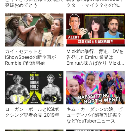
突破おめでとう！
クター・マイク？その他の
対戦者も発表
カイ・セナットと
Mizkifの暴行、脅迫、DVを
IShowSpeedの新企画が
告発したEmiru 業界は
Rumbleで配信開始
Emiruの味方ばかり Mizkif
は人望なし
ローガン・ポールとKSIボ
キム・カーダシンの娘、ピ
クシング記者会見 2019年
ューディパイ陥落⁈妊娠？
などYouTuberニュース