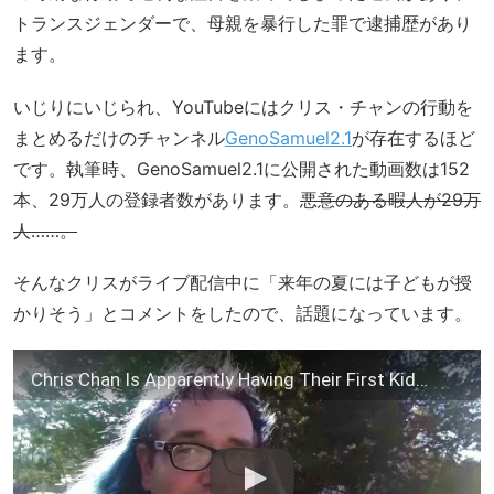
トランスジェンダーで、母親を暴行した罪で逮捕歴があり
ます。
いじりにいじられ、YouTubeにはクリス・チャンの行動を
まとめるだけのチャンネル
GenoSamuel2.1
が存在するほど
です。執筆時、GenoSamuel2.1に公開された動画数は152
本、29万人の登録者数があります。
悪意のある暇人が29万
人……。
そんなクリスがライブ配信中に「来年の夏には子どもが授
かりそう」とコメントをしたので、話題になっています。
Chris Chan Is Apparently Having Their First Kid…