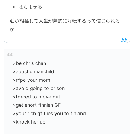
はらませる
近◇相姦して人生が劇的に好転するって信じられる
か
>be chris chan
>autistic manchild
>r*pe your mom
>avoid going to prison
>forced to move out
>get short finnish GF
>your rich gf flies you to finland
>knock her up