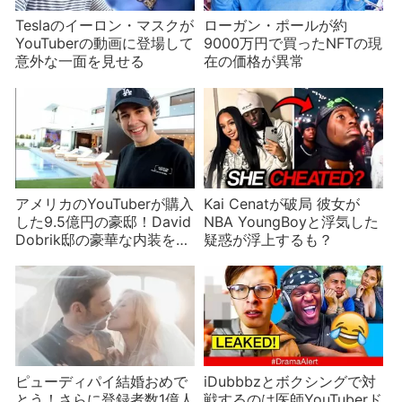
Teslaのイーロン・マスクが
ローガン・ポールが約
YouTuberの動画に登場して
9000万円で買ったNFTの現
意外な一面を見せる
在の価格が異常
アメリカのYouTuberが購入
Kai Cenatが破局 彼女が
した9.5億円の豪邸！David
NBA YoungBoyと浮気した
Dobrik邸の豪華な内装を紹
疑惑が浮上するも？
介
ピューディパイ結婚おめで
iDubbbzとボクシングで対
とう！さらに登録者数1億人
戦するのは医師YouTuberド