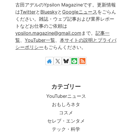
古田アデルのYpsilon Magazineです。更新情報
は
Twitter
と
Bluesky
と
Googleニュース
をごらん
ください。雑誌・ウェブ記事および業界レポー
トなどお仕事のご依頼は
ypsilon.magazine@gmail.com
まで。
記事一
覧
、
YouTuber一覧
、
本サイトの説明とプライバ
シーポリシー
もごらんください。
カテゴリー
YouTuberニュース
おもしろネタ
コスメ
セレブ・エンタメ
テック・科学