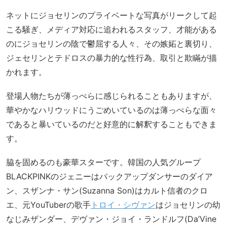
ネットにジョセリンのプライベートな写真がリークして起
こる騒ぎ、メディア対応に追われるスタッフ、才能がある
のにジョセリンの陰で鬱屈する人々、その嫉妬と裏切り、
ジェセリンとテドロスの暴力的な性行為、取引と欺瞞が描
かれます。
登場人物たちが薄っぺらに感じられることもありますが、
華やかなハリウッドにうごめいているのは薄っぺらな面々
であると暴いているのだと好意的に解釈することもできま
す。
脇を固めるのも豪華スターです。韓国の人気グループ
BLACKPINKのジェニーはバックアップダンサーのダイア
ン、スザンナ・サン(Suzanna Son)はカルト信者のクロ
エ、元YouTuberの歌手
トロイ・シヴァン
はジョセリンの幼
なじみザンダー、デヴァン・ジョイ・ランドルフ(Da’Vine