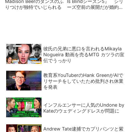
Madison Beerのダンスのふ
Is Blindシーズン5』 シリ
りつけが独特でいじられる
ーズ空前の展開だが婚約者
最少？
彼氏の兄弟に悪口を言われるMikayla
Nogueira 動画を売るMTG カツラの宣
伝でうっかり
教育系YouTuberのHank GreenがAIで
リサーチをしていたため批判され休業
を発表
インフルエンサーに人気のUndone by
Kateのウェディングドレスが問題に
Andrew Tate逮捕でカプリパンツと紫