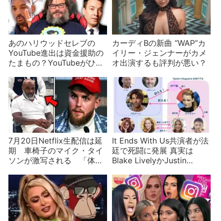
あのハリウッドセレブの
カーディBの新曲 “WAP”カ
YouTube進出は資金援助の
イリー・ジェンナーがカメ
たまもの？YouTubeがひい
オ出演するも評判が悪い？
きするセレブたち
7月20日Netflix生配信は延
It Ends With Us共演者が法
期 車椅子のマイク・タイ
廷で死闘に発展 真実は
ソンが激写される 「体調
Blake LivelyかJustin
に問題はない」が…
Baldoniか？