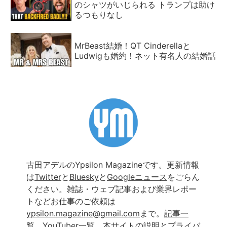
のシャツがいじられる トランプは助け
るつもりなし
MrBeast結婚！QT Cinderellaと
Ludwigも婚約！ネット有名人の結婚話
古田アデルのYpsilon Magazineです。更新情報
は
Twitter
と
Bluesky
と
Googleニュース
をごらん
ください。雑誌・ウェブ記事および業界レポー
トなどお仕事のご依頼は
ypsilon.magazine@gmail.com
まで。
記事一
覧
、
YouTuber一覧
、
本サイトの説明とプライバ