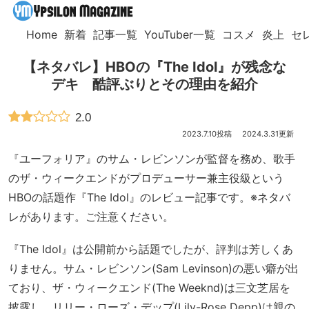
Home
新着
記事一覧
YouTuber一覧
コスメ
炎上
セ
【ネタバレ】HBOの『The Idol』が残念な
デキ 酷評ぶりとその理由を紹介
2.0
2023.7.10
2024.3.31
『ユーフォリア』のサム・レビンソンが監督を務め、歌手
のザ・ウィークエンドがプロデューサー兼主役級という
HBOの話題作『The Idol』のレビュー記事です。※ネタバ
レがあります。ご注意ください。
『The Idol』は公開前から話題でしたが、評判は芳しくあ
りません。サム・レビンソン(Sam Levinson)の悪い癖が出
ており、ザ・ウィークエンド(The Weeknd)は三文芝居を
披露し、リリー・ローズ・デップ(Lily-Rose Depp)は親の