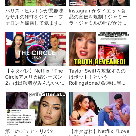
パリス・ヒルトンが悪趣味
Instagramがダイエット食
なサルのNFTをジミー・フ
品の宣伝を規制！ジャミー
ァロンと披露して気まずい
ラ・ジャミルの呼びかけが
雰囲気に
実を結ぶ
【ネタバレ】Netflix『The
Taylor Swiftを攻撃するの
Circleアメリカ編シーズン
はボット！という
2』は出演者がみんないい
Rollingstoneの記事に異論
人すぎて盛り上がりがイマ
を唱える人々
イチ
第二のデュア・リパ？
【ネタばれ】Netflix『Love