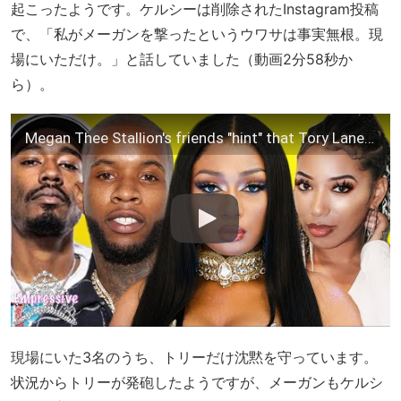
起こったようです。ケルシーは削除されたInstagram投稿
で、「私がメーガンを撃ったというウワサは事実無根。現
場にいただけ。」と話していました（動画2分58秒か
ら）。
Megan Thee Stallion's friends "hint" that Tory Lanez targeted her | Jay-Z jealous over Beyonce
現場にいた3名のうち、トリーだけ沈黙を守っています。
状況からトリーが発砲したようですが、メーガンもケルシ