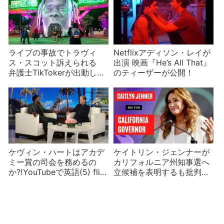
ライブの事故でトラヴィ
Netflixアディソン・レイが
ス・スコット訴えられる
出演 映画『He’s All That』
弁護士TikTokerが出動し悪
のティーザーが公開！
魔崇拝者説まで浮上
ケヴィン・ハートはアカデ
ケイトリン・ジェンナーが
ミー賞の司会を務めるの
カリフォルニア州知事選へ
か⁈YouTubeで英語(5) flip
立候補を表明するも批判が
side, end me, in the fireの
殺到？
意味は？