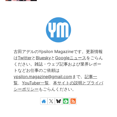
古田アデルのYpsilon Magazineです。更新情報
は
Twitter
と
Bluesky
と
Googleニュース
をごらん
ください。雑誌・ウェブ記事および業界レポー
トなどお仕事のご依頼は
ypsilon.magazine@gmail.com
まで。
記事一
覧
、
YouTuber一覧
、
本サイトの説明とプライバ
シーポリシー
もごらんください。