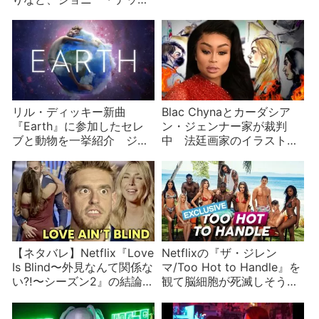
対アンバー・ハードの名誉
毀損訴訟は話題盛りだくさ
ん
リル・ディッキー新曲
Blac Chynaとカーダシア
『Earth』に参加したセレ
ン・ジェンナー家が裁判
ブと動物を一挙紹介 ジャ
中 法廷画家のイラストが
スティンからマイリーまで
話題になる
【ネタバレ】Netflix『Love
Netflixの『ザ・ジレン
Is Blind〜外見なんて関係な
マ/Too Hot to Handle』を
い⁈〜シーズン2』の結論は
観て脳細胞が死滅しそう
「外見は関係ある」でした
【ネタバレ】