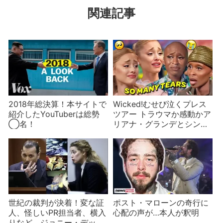
関連記事
2018年総決算！本サイトで
Wicked!むせび泣くプレス
紹介したYouTuberは総勢
ツアー トラウマか感動かア
◯名！
リアナ・グランデとシンシ
ア・エリヴォ
世紀の裁判が決着！変な証
ポスト・マローンの奇行に
人、怪しいPR担当者、横入
心配の声が…本人が釈明
りなど、ジョニー・デップ