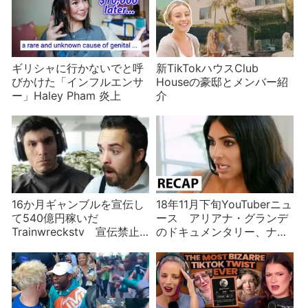
ギリシャに行かないでと呼
新TikTokハウスClub
びかけた「インフルエンサ
Houseの豪邸とメンバー紹
ー」Haley Pham 炎上
介
16か月ギャンブルを宣伝し
18年11月下旬YouTuberニュ
て540億円稼いだ
ース アリアナ・グランデ
Trainwreckstv 宣伝禁止
のドキュメンタリー、ナオ
を受けて語るも批判の声が
ミ・キャンベルがYouTuber
に、空飛ぶ牧師など