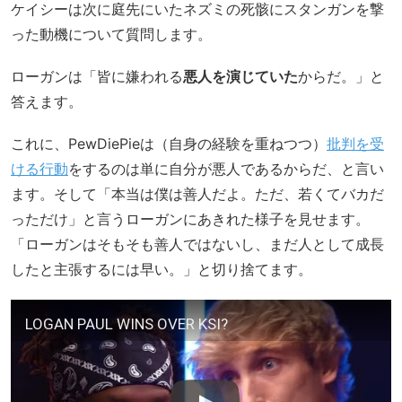
ケイシーは次に庭先にいたネズミの死骸にスタンガンを撃
った動機について質問します。
ローガンは「皆に嫌われる
悪人を演じていた
からだ。」と
答えます。
これに、PewDiePieは（自身の経験を重ねつつ）
批判を受
ける行動
をするのは単に自分が悪人であるからだ、と言い
ます。そして「本当は僕は善人だよ。ただ、若くてバカだ
っただけ」と言うローガンにあきれた様子を見せます。
「ローガンはそもそも善人ではないし、まだ人として成長
したと主張するには早い。」と切り捨てます。
LOGAN PAUL WINS OVER KSI?