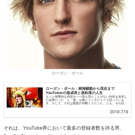
ローガン・ポール
ローガン・ポール：樹海騒動から現在まで
YouTuberの急成長と急転落の人生
もっと衝撃的な内容を——誰も見たことがない内容を追求し
た結果だった、と「彼」は後にインタビューで語っていま
す。そして、それは最悪の判断ミスだった、とも。その日、
人気絶頂のYouTuberだった彼は日本に滞在していました。
いつものように動画を...
2019.7.19
それは、YouTube界において最多の登録者数を誇る男、