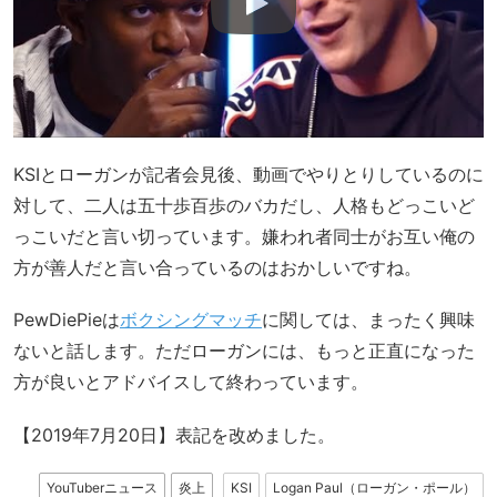
KSIとローガンが記者会見後、動画でやりとりしているのに
対して、二人は五十歩百歩のバカだし、人格もどっこいど
っこいだと言い切っています。嫌われ者同士がお互い俺の
方が善人だと言い合っているのはおかしいですね。
PewDiePieは
ボクシングマッチ
に関しては、まったく興味
ないと話します。ただローガンには、もっと正直になった
方が良いとアドバイスして終わっています。
【2019年7月20日】表記を改めました。
YouTuberニュース
炎上
KSI
Logan Paul（ローガン・ポール）