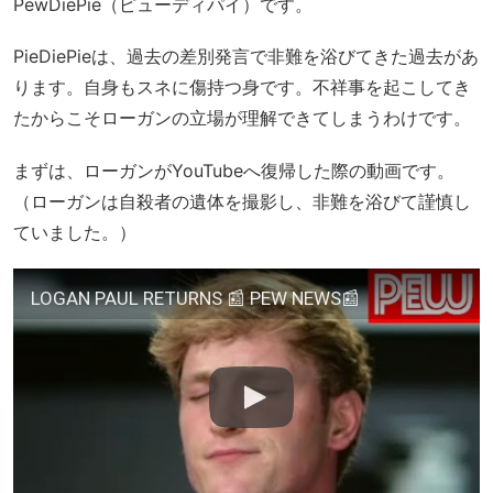
PewDiePie（ピューディパイ）です。
PieDiePieは、過去の差別発言で非難を浴びてきた過去があ
ります。自身もスネに傷持つ身です。不祥事を起こしてき
たからこそローガンの立場が理解できてしまうわけです。
まずは、ローガンがYouTubeへ復帰した際の動画です。
（ローガンは自殺者の遺体を撮影し、非難を浴びて謹慎し
ていました。）
LOGAN PAUL RETURNS 📰 PEW NEWS📰