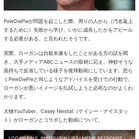
PewDiePieが問題を起こした際、周りの人から（汚名返上
するために）失敗から学び、いかに成長したかをアピール
する必要がある、と言われたそうです。
実際、ローガンは自殺未遂をしたことがある方の話を聞
き、大手メディアABCニュースの取材に応え、神妙そうな
面持ちで反省している様子を復帰動画にしています。恐ら
くPewDiePieと同じようなアドバイスを受けての行動で、
ローガンが悪いイメージを払拭しようと必死なのがよくわ
かります。
大物YouTuber、Casey Neistat（ケイシー・ナイスタッ
ト）がローガンとコラボした動画について。
LOGAN PAUL INTERVIEW LIES/ MEME RESPONSE