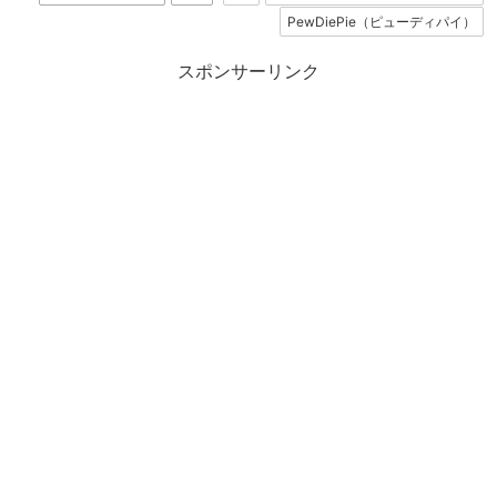
PewDiePie（ピューディパイ）
スポンサーリンク