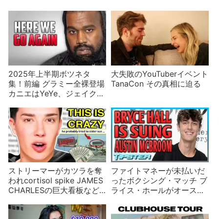
2025年上半期ボツネタ
大失敗のYouTuberイベント
集！前編 グラミー全裸登場
TanaCon その真相に迫る
カニエはYeYe、ジェイク・
ポール婚約など
ストリーマーがカツラを奪
ファイトマネーが未払いだ
われcortisol spike JAMES
ったボクシング・マッチ ブ
CHARLESの巨大看板など2
ライス・ホールがオーステ
月のインフルエンサーニュ
ィン・マクブルームを訴え
ース
る可能性も浮上