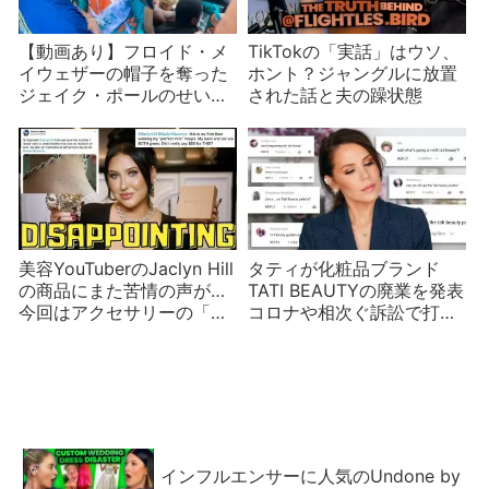
【動画あり】フロイド・メ
TikTokの「実話」はウソ、
イウェザーの帽子を奪った
ホント？ジャングルに放置
ジェイク・ポールのせいで
された話と夫の躁状態
記者会見は大乱闘！ローガ
ン・ポールは呆然
美容YouTuberのJaclyn Hill
タティが化粧品ブランド
の商品にまた苦情の声が…
TATI BEAUTYの廃業を発表
今回はアクセサリーの「ろ
コロナや相次ぐ訴訟で打撃
くしょう」？
を受けた？
インフルエンサーに人気のUndone by