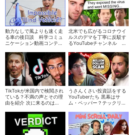
動力なしで風よりも速く走
北米でも広がるコロナウイ
る車の後日談 科学コミュ
ルスのデマを丁寧に反駁す
ニケーション動画コンテス
るYouTubeチャンネル 陰
ト開催！
謀論・怪しい「研究」と
「特効薬」・便乗騒動……
TikTokが米国内で検閲され
うさんくさい投資話をする
ている？不満の声とその理
YouTuberたち 黒幕はサ
由を紹介 次に来るのは
ム・ペッパー？テックリー
UpScrolledか？
ドがまた詐欺 FaZe Banks
はドット絵を6000万円で
売り抜け