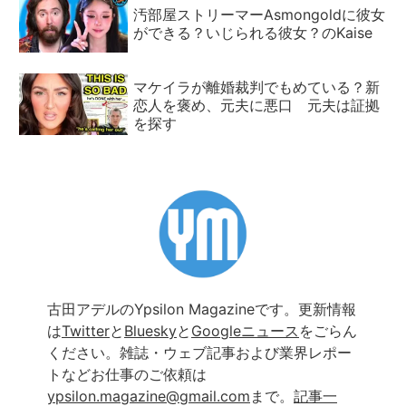
汚部屋ストリーマーAsmongoldに彼女
ができる？いじられる彼女？のKaise
マケイラが離婚裁判でもめている？新
恋人を褒め、元夫に悪口 元夫は証拠
を探す
古田アデルのYpsilon Magazineです。更新情報
は
Twitter
と
Bluesky
と
Googleニュース
をごらん
ください。雑誌・ウェブ記事および業界レポー
トなどお仕事のご依頼は
ypsilon.magazine@gmail.com
まで。
記事一