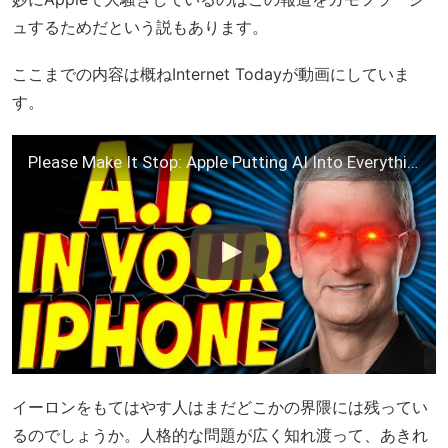
ュするためだという説もあります。
ここまでの内容は概ねInternet Todayが動画にしていま
す。
Please Make It Stop: Apple Putting AI Into Everything – TechNewsDay
イーロンをもてはやす人はまだどこかの界隈には残ってい
るのでしょうか。人格的な問題が広く知れ渡って、あきれ