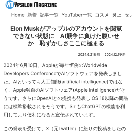
Home
新着
記事一覧
YouTuber一覧
コスメ
炎上
セ
Elon Muskがアップルのアカウントを閲覧
できない状態に AI競争に負けた腹いせ
か 恥ずかしさここに極まる
2024.6.21
2024.12.1
2024年6月10日、Appleが毎年恒例のWorldwide
Developers ConferenceでAIソフトウェアを発表しまし
た。AIといっても人工知能(artificial intelligence)ではな
く、Apple独自のAIソフトウェア(Apple Intelligence)だそ
うです。さらにOpenAIとの提携も発表しiOS 18以降の商品
には標準搭載されるそうです。SiriもChatGPTの機能を利
用してより便利になると宣伝されています。
この発表を受けて、X（元Twitter）に怒りの投稿をしたの