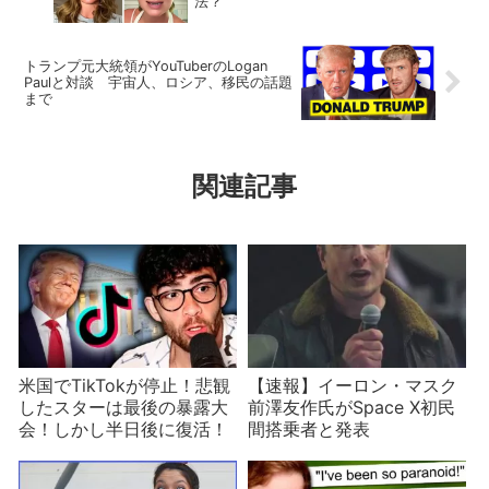
法？
トランプ元大統領がYouTuberのLogan
Paulと対談 宇宙人、ロシア、移民の話題
まで
関連記事
米国でTikTokが停止！悲観
【速報】イーロン・マスク
したスターは最後の暴露大
前澤友作氏がSpace X初民
会！しかし半日後に復活！
間搭乗者と発表