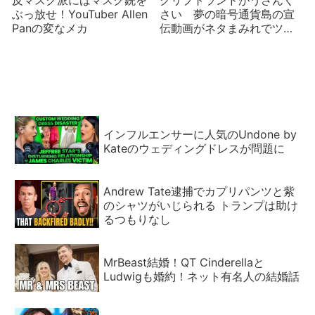
反マスク派にはマスク銃を
クリプトランドがうさんく
ぶっ放せ！YouTuber Allen
さい 夢の暗号通貨島の宣
Panの変なメカ
伝動画がネタまみれでツッ
コまれる
インフルエンサーに人気のUndone by
Kateのウェディングドレスが問題に
Andrew Tate逮捕でカプリパンツと紫
のシャツがいじられる トランプは助け
るつもりなし
MrBeast結婚！QT Cinderellaと
Ludwigも婚約！ネット有名人の結婚話