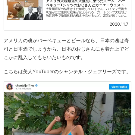
アメリカ大統領選の大混乱に乗ったミーム バー
ベキューTシャツのおじさんとカニエ・ウェスト
大統領選挙の結果はまだ確定していません。バイデン元副大
統領がほぼ優勢な結果が伝えられる一方、トランプ大統領が
法廷闘争で徹底抗戦の構えを見せるなど、混迷が続くなか楽
しい投稿があったので紹介します！トランプ大統領が落選し
たら、メラニア夫人は離婚...
2020.11.7
アメリカの魂がバーベキューとビールなら、日本の魂は寿
司と日本酒でしょうから、日本のおじさんにも着た上でど
こかに乱入してもらいたいものです。
こちらは美人YouTuberのシャンテル・ジェフリーズです。