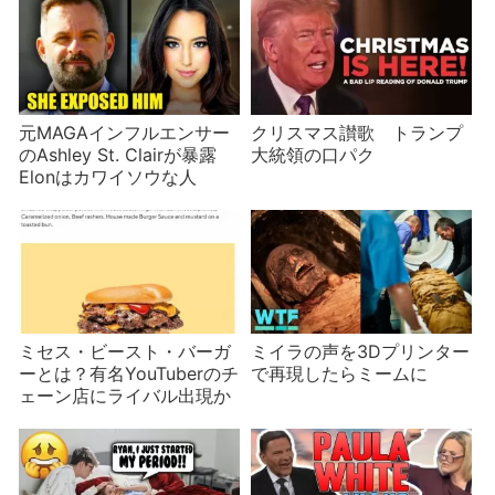
元MAGAインフルエンサー
クリスマス讃歌 トランプ
のAshley St. Clairが暴露
大統領の口パク
Elonはカワイソウな人
ミセス・ビースト・バーガ
ミイラの声を3Dプリンター
ーとは？有名YouTuberのチ
で再現したらミームに
ェーン店にライバル出現か