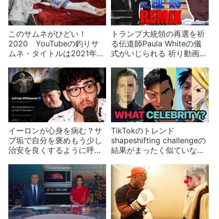
このサムネがひどい！
トランプ大統領の再選を祈
2020 YouTubeの釣りサ
る伝道師Paula Whiteの儀
ムネ・タイトルは2021年ど
式がいじられる 祈り動画3
こへ行くのか？
選
イーロンが心身を病む？サ
TikTokのトレンド
ブ垢で自分を褒めもう少し
shapeshifting challengeの
治安を良くするように呼び
結果がまったく似ていない
かける
のはなぜ？