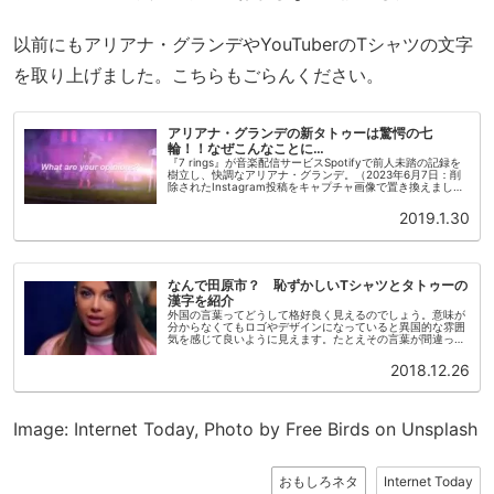
以前にもアリアナ・グランデやYouTuberのTシャツの文字
を取り上げました。こちらもごらんください。
アリアナ・グランデの新タトゥーは驚愕の七
輪！！なぜこんなことに…
『7 rings』が音楽配信サービスSpotifyで前人未踏の記録を
樹立し、快調なアリアナ・グランデ。（2023年6月7日：削
除されたInstagram投稿をキャプチャ画像で置き換えまし
た。）『7 rings』は最初の24時間で14,966...
2019.1.30
なんで田原市？ 恥ずかしいTシャツとタトゥーの
漢字を紹介
外国の言葉ってどうして格好良く見えるのでしょう。意味が
分からなくてもロゴやデザインになっていると異国的な雰囲
気を感じて良いように見えます。たとえその言葉が間違って
いたとしても、意味がわからないので気になりません。今回
は漢字や日本語が理解でき...
2018.12.26
Image: Internet Today, Photo by Free Birds on Unsplash
おもしろネタ
Internet Today