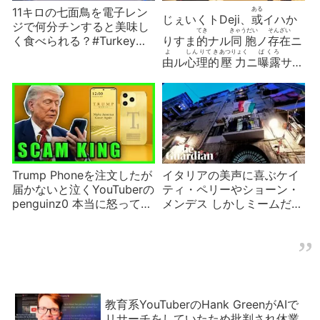
11キロの七面鳥を電子レン
ある
じぇいくトDeji、
或
イハか
ジで何分チンすると美味し
てき
きゃうだい
そんざい
く食べられる？#Turkey
りすま
的
ナル
同胞
ノ
存在
ニ
Challenge
よ
しんりてき
あつりょく
ばくろ
由
ル
心理的
壓力
ニ
曝露
サレ
に
しょうれい
タルYouTuberノ
二
症例
ニ
お
かうどう
くわんさつてき
けんきう
およ
於
ケル
行動
ノ
觀察的
硏究
及
それ
もと
きは
てきとー
ビ
其
ニ
基
ヅク
極
メテ
有用
ナ
おもひつき
むせきにんなきじ
ル
提案
ノ
試論序説草稿
Trump Phoneを注文したが
イタリアの美声に喜ぶケイ
届かないと泣くYouTuberの
ティ・ペリーやショーン・
penguinz0 本当に怒ってい
メンデス しかしミームだっ
る支持者？も
た
教育系YouTuberのHank GreenがAIで
リサーチをしていたため批判され休業