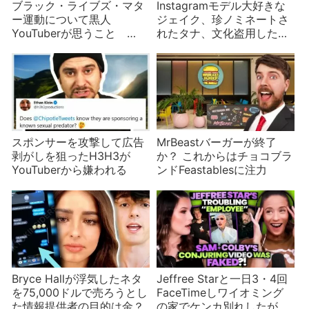
ブラック・ライブズ・マタ
Instagramモデル大好きな
ー運動について黒人
ジェイク、珍ノミネートさ
YouTuberが思うこと
れたタナ、文化盗用したニ
Marques Brownleeほか
キータ・ドラゴン
スポンサーを攻撃して広告
MrBeastバーガーが終了
剥がしを狙ったH3H3が
か？ これからはチョコブラ
YouTuberから嫌われる
ンドFeastablesに注力
Bryce Hallが浮気したネタ
Jeffree Starと一日3・4回
を75,000ドルで売ろうとし
FaceTimeしワイオミング
た情報提供者の目的は金？
の家でケンカ別れしたが仕