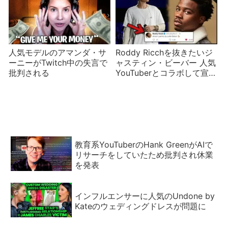
人気モデルのアマンダ・サ
Roddy Ricchを抜きたいジ
ーニーがTwitch中の失言で
ャスティン・ビーバー 人気
批判される
YouTuberとコラボして宣伝
するが
教育系YouTuberのHank GreenがAIで
リサーチをしていたため批判され休業
を発表
インフルエンサーに人気のUndone by
Kateのウェディングドレスが問題に