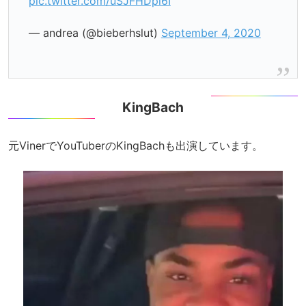
pic.twitter.com/uSJFHDpl6I
— andrea (@bieberhslut)
September 4, 2020
KingBach
元VinerでYouTuberのKingBachも出演しています。