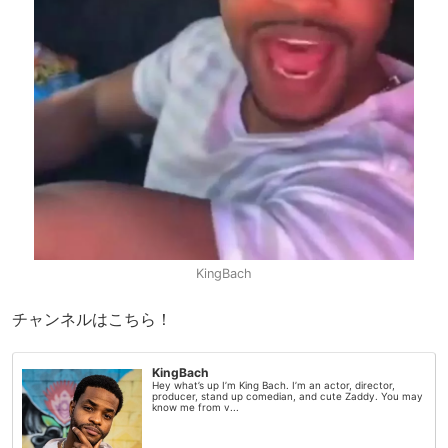
KingBach
チャンネルはこちら！
KingBach
Hey what’s up I’m King Bach. I’m an actor, director,
producer, stand up comedian, and cute Zaddy. You may
know me from v...