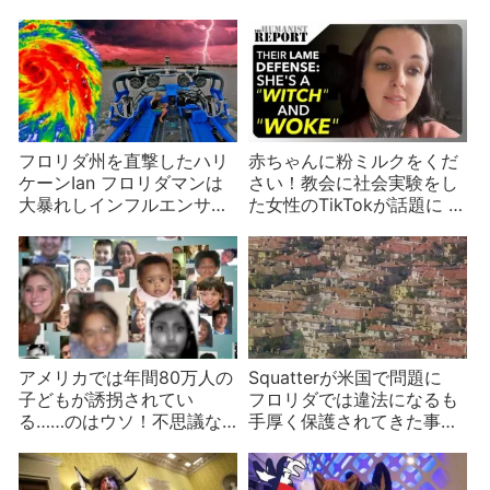
(6)
フロリダ州を直撃したハリ
赤ちゃんに粉ミルクをくだ
ケーンIan フロリダマンは
さい！教会に社会実験をし
大暴れしインフルエンサー
た女性のTikTokが話題に 驚
は批判される
きの結果は？
アメリカでは年間80万人の
Squatterが米国で問題に
子どもが誘拐されてい
フロリダでは違法になるも
る……のはウソ！不思議な
手厚く保護されてきた事情
ウソが広まる原因は？
は