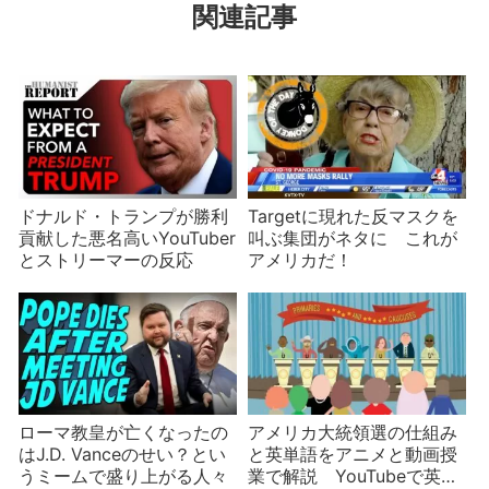
関連記事
ドナルド・トランプが勝利
Targetに現れた反マスクを
貢献した悪名高いYouTuber
叫ぶ集団がネタに これが
とストリーマーの反応
アメリカだ！
ローマ教皇が亡くなったの
アメリカ大統領選の仕組み
はJ.D. Vanceのせい？とい
と英単語をアニメと動画授
うミームで盛り上がる人々
業で解説 YouTubeで英語