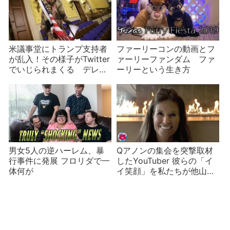
米議事堂にトランプ支持者
ファーリーコンの動画とフ
が乱入！その様子がTwitter
ァーリーファンダム ファ
でいじられまくる デレ
ーリーという生き方
ク・ブラスバーグも恥ずか
しい？
男女5人の逆ハーレム、暴
Qアノンの集会を突撃取材
行事件に発展 フロリダで一
したYouTuber 彼らの「イ
体何が
イ笑顔」を私たちが他山の
石とするために