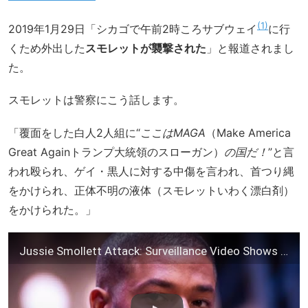
1
2019年1月29日「シカゴで午前2時ころサブウェイ
に行
くため外出した
スモレットが襲撃された
」と報道されまし
た。
スモレットは警察にこう話します。
「覆面をした白人2人組に“
ここはMAGA
（Make America
Great Againトランプ大統領のスローガン）
の国だ！
”と言
われ殴られ、ゲイ・黒人に対する中傷を言われ、首つり縄
をかけられ、正体不明の液体（スモレットいわく漂白剤）
をかけられた。」
Jussie Smollett Attack: Surveillance Video Shows ‘Persons Of Interest’ | TODAY