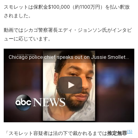
スモレットは保釈金$100,000（約1100万円）を払い釈放
されました。
動画ではシカゴ警察署長エディ・ジョンソン氏がインタビ
ューに応じています。
Chicago police chief speaks out on Jussie Smollett case
5
「スモレット容疑者は法の下で裁かれるまでは
推定無罪