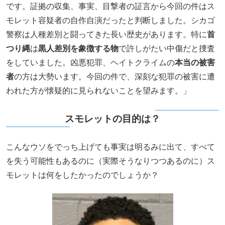
です。証拠の収集、事実、目撃者の証言から今回の件はス
モレット容疑者の自作自演だったと判断しました。シカゴ
警察は人種差別と闘ってきた長い歴史があります。特に
首
つり縄
は
黒人差別を象徴する物
で許しがたい中傷だと捜査
をしていました。凶悪犯罪、ヘイトクライムの
本当の被害
者
の方は大勢います。今回の件で、深刻な犯罪の被害に遭
われた方が懐疑的に見られないことを望みます。」
スモレットの目的は？
こんなウソをでっち上げても事実は明るみに出て、すべて
を失う可能性もあるのに（実際そうなりつつあるのに）ス
モレットは何をしたかったのでしょうか？