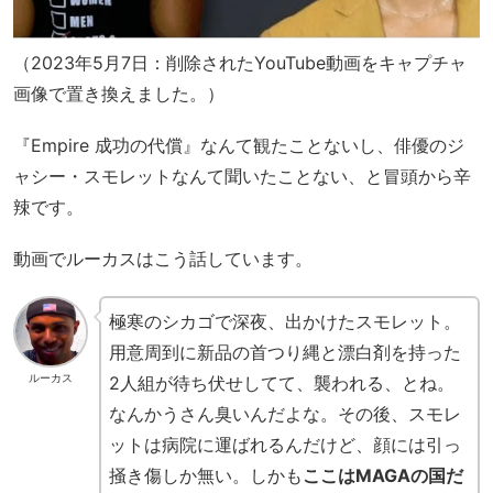
（2023年5月7日：削除されたYouTube動画をキャプチャ
画像で置き換えました。）
『Empire 成功の代償』なんて観たことないし、俳優のジ
ャシー・スモレットなんて聞いたことない、と冒頭から辛
辣です。
動画でルーカスはこう話しています。
極寒のシカゴで深夜、出かけたスモレット。
用意周到に新品の首つり縄と漂白剤を持った
ルーカス
2人組が待ち伏せしてて、襲われる、とね。
なんかうさん臭いんだよな。その後、スモレ
ットは病院に運ばれるんだけど、顔には引っ
掻き傷しか無い。しかも
ここはMAGAの国だ