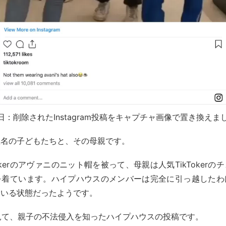
6日：削除されたInstagram投稿をキャプチャ画像で置き換えま
数名の子どもたちと、その母親です。
okerのアヴァニのニット帽を被って、母親は人気TikToker
を着ています。ハイプハウスのメンバーは完全に引っ越したわ
ている状態だったようです。
画を見て、親子の不法侵入を知ったハイプハウスの投稿です。