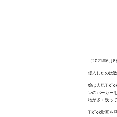
（2021年6月
侵入したのは
娘は人気TikT
ンのパーカー
物が多く残っ
TikTok動