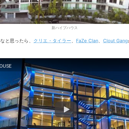
新ハイプハウス
るなと思ったら、
クリエ・タイラー
、
FaZe Clan
、
Clout Gang
OUSE