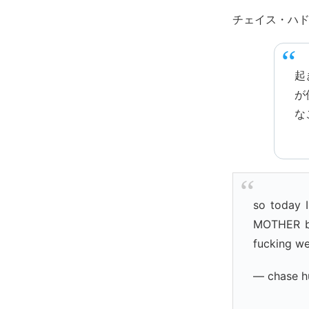
チェイス・ハ
起
が
な
so today I
MOTHER br
fucking we
— chase h