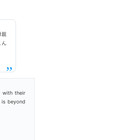
母親
こん
 with their
 is beyond