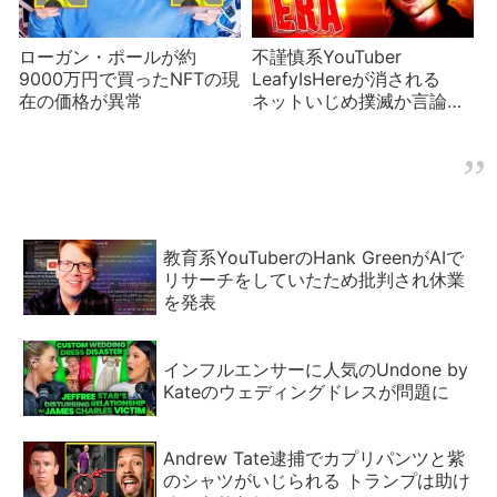
ローガン・ポールが約
不謹慎系YouTuber
9000万円で買ったNFTの現
LeafyIsHereが消される
在の価格が異常
ネットいじめ撲滅か言論の
封殺か？
教育系YouTuberのHank GreenがAIで
リサーチをしていたため批判され休業
を発表
インフルエンサーに人気のUndone by
Kateのウェディングドレスが問題に
Andrew Tate逮捕でカプリパンツと紫
のシャツがいじられる トランプは助け