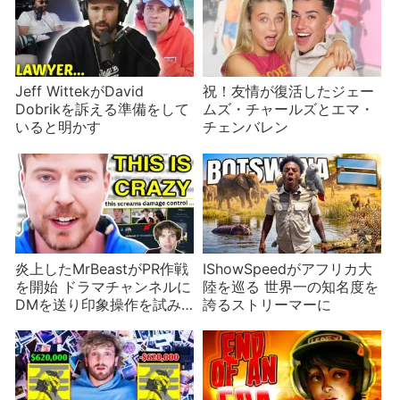
Jeff WittekがDavid
祝！友情が復活したジェー
Dobrikを訴える準備をして
ムズ・チャールズとエマ・
いると明かす
チェンバレン
炎上したMrBeastがPR作戦
IShowSpeedがアフリカ大
を開始 ドラマチャンネルに
陸を巡る 世界一の知名度を
DMを送り印象操作を試み
誇るストリーマーに
るが一番危ないのは暗号資
産疑惑？