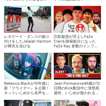
YouTuberニュース
レネゲード・ダンスの振り
詐欺疑惑が浮上しFaZe
付けをしたJalaiah Harmon
Clanを除籍処分になった
が脚光を浴びる
FaZe Kay 多数のインフル
エンサーが関わった可能性
も
Rebecca Blackが10年後に
Jean Pormanove46歳が12
新『フライデー』を公開！
日間のKick配信中に突然死
ネットいじめから名声を得
虐待、いじめが疑われるが
たスター
プラットフォームの責任
は？