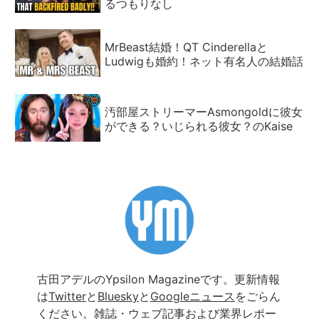
るつもりなし
MrBeast結婚！QT Cinderellaと
Ludwigも婚約！ネット有名人の結婚話
汚部屋ストリーマーAsmongoldに彼女
ができる？いじられる彼女？のKaise
古田アデルのYpsilon Magazineです。更新情報
は
Twitter
と
Bluesky
と
Googleニュース
をごらん
ください。雑誌・ウェブ記事および業界レポー