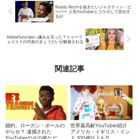
Roddy Ricchを抜きたいジャスティン・ビ
ーバー 人気YouTuberとコラボして宣伝す
るが
NikkieTutorialsへ嫌みを言った？トゥーフ
ェイスドの代表のきょうだいが解雇される
関連記事
婚約、ローガン・ポールの
世界最高齢YouTuber紹介
やらせ？ 逮捕された
アメリカ・イギリス・イン
YouTuberのその後など
ド 100歳以上も⁈