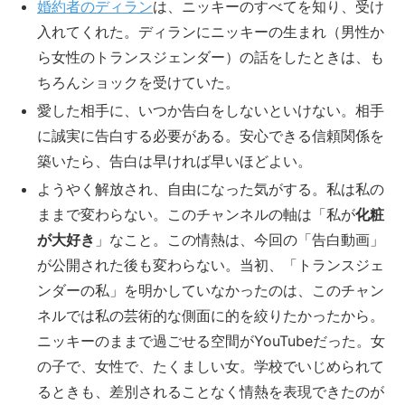
婚約者のディラン
は、ニッキーのすべてを知り、受け
入れてくれた。ディランにニッキーの生まれ（男性か
ら女性のトランスジェンダー）の話をしたときは、も
ちろんショックを受けていた。
愛した相手に、いつか告白をしないといけない。相手
に誠実に告白する必要がある。安心できる信頼関係を
築いたら、告白は早ければ早いほどよい。
ようやく解放され、自由になった気がする。私は私の
ままで変わらない。このチャンネルの軸は「私が
化粧
が大好き
」なこと。この情熱は、今回の「告白動画」
が公開された後も変わらない。当初、「トランスジェ
ンダーの私」を明かしていなかったのは、このチャン
ネルでは私の芸術的な側面に的を絞りたかったから。
ニッキーのままで過ごせる空間がYouTubeだった。女
の子で、女性で、たくましい女。学校でいじめられて
るときも、差別されることなく情熱を表現できたのが