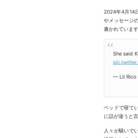
2024年4月1
やメッセージ
書かれていま
She said K
pic.twitt
— Lil Ric
ベッドで寝て
に話が違うと
人々が騒いで