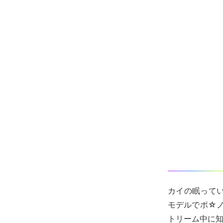
カイの眠ってい
モデルでポ☆ノ
トリーム中に