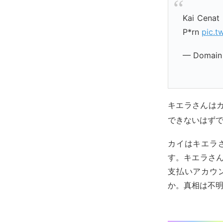
Kai Cenat 
P*rn
pic.t
— Domain
キエラさんは
できないはず
カイはキエラ
す。キエラさん
支払いアカウ
か。真相は不