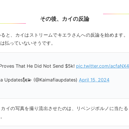
その後、カイの反論
いると、カイはストリームでキエラさんへの反論を始めます。
金は払っていないそうです。
 Proves That He Did Not Send $5k!
pic.twitter.com/acfaNX
ia Updates🗽💫 (@Kaimafiaupdates)
April 15, 2024
くカイの写真を撮り流出させたのは、リベンジポルノに当たる
す。