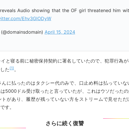
reveals Audio showing that the OF girl threatened him w
witter.com/Ehv3GlODyW
 (@domainsdomain)
April 15, 2024
カイと寝る前に秘密保持契約に署名していたので、犯罪行為が
1
でした
。
さんに払ったのはタクシー代のみで、口止め料は払っていな
は5000ドル受け取ったと言っていたが、これはウソだった
ントがあり、履歴が残っていない方をストリームで見せただ
明です。
さらに続く復讐