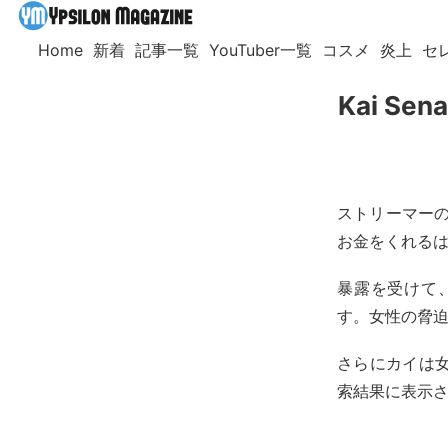
Home
新着
記事一覧
YouTuber一覧
コスメ
炎上
セ
Kai S
ストリーマーの
お金をくれる
暴露を受けて
す。女性の脅迫
さらにカイは
索結果に表示