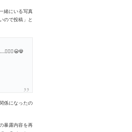
イと一緒にいる写真
いので投稿」と
🤦🏽‍♂️😭💀
関係になったの
の暴露内容を再