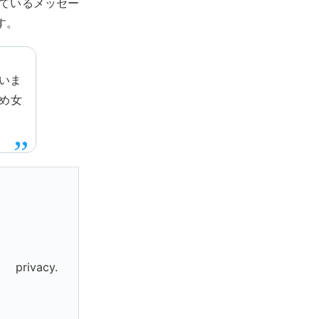
れているメッセー
す。
いま
め女
rivacy.