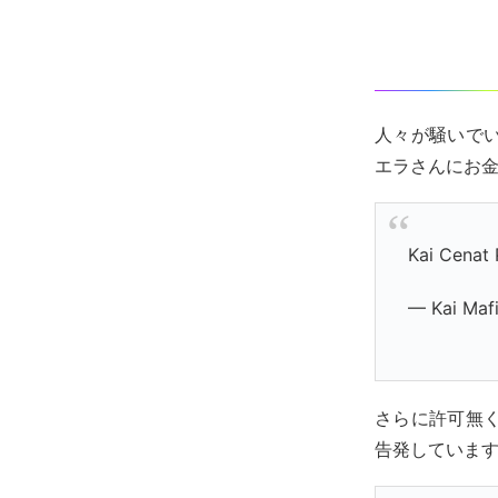
人々が騒いで
エラさんにお
Kai Cenat
— Kai Maf
さらに許可無
告発していま