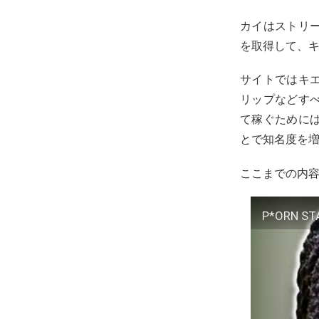
カイはストリ
を取得して、
サイトではキ
リップなどす
て稼ぐために
とで知名度を
ここまでの内
P*ORN STA