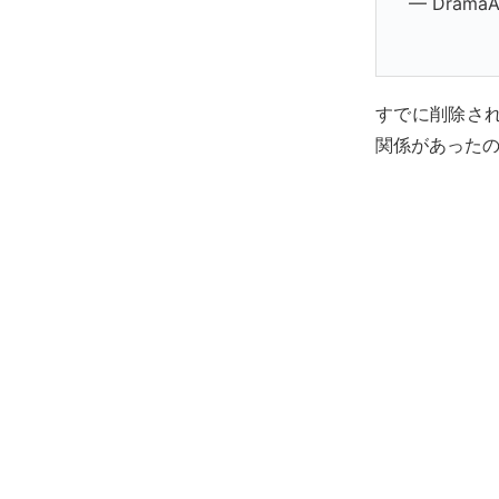
— DramaAl
すでに削除さ
関係があった