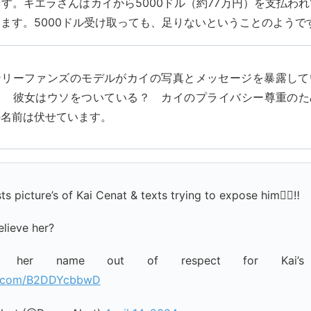
す。キエラさんはカイから5000ドル（約77万円）を支払わ
ます。5000ドル受け取っても、足りないということのようで
ンリーファンズのモデルがカイの写真とメッセージを暴露して
！ 彼女はウソをついている？ カイのプライバシー尊重のた
の名前は伏せています。
ts picture’s of Kai Cenat & texts trying to expose him🤦‍♂️‼️
lieve her?
ed her name out of respect for Kai’s p
er.com/B2DDYcbbwD