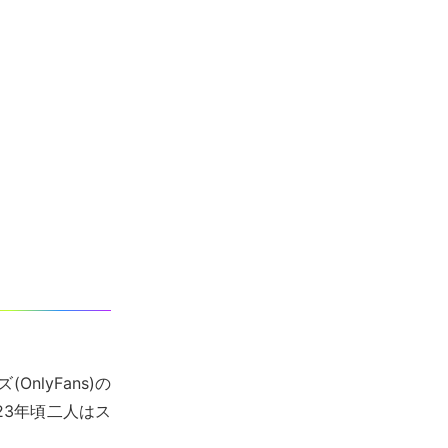
lyFans)の
23年頃二人はス