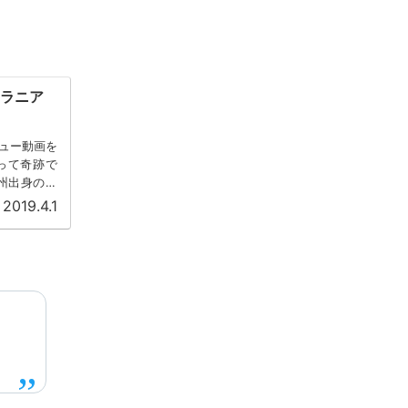
メラニア
ュー動画を
って奇跡で
州出身の。
2019.4.1