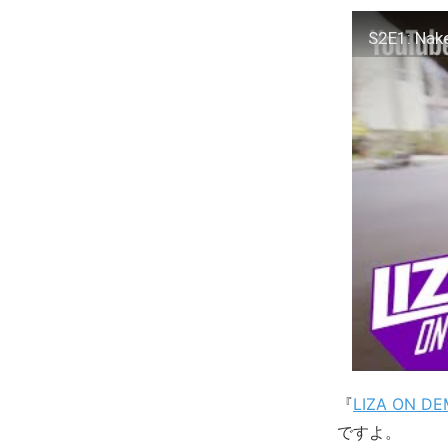
S2E1: Nak
『
LIZA ON D
ですよ。