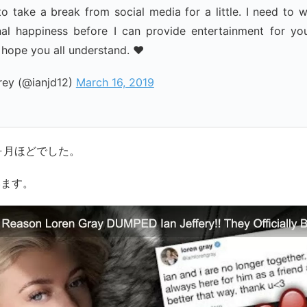
to take a break from social media for a little. I need to
nal happiness before I can provide entertainment for you
I hope you all understand. ❤️
rey (@ianjd12)
March 16, 2019
ヶ月ほどでした。
います。