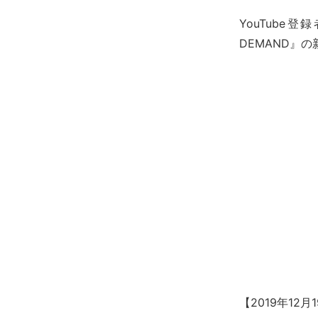
YouTube登
DEMAND』
【2019年1