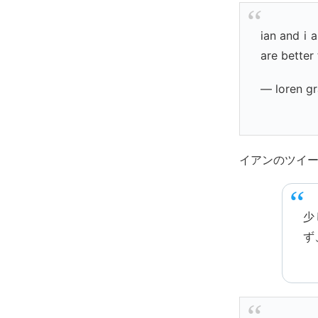
ian and i 
are better
— loren g
イアンのツイ
少
ず