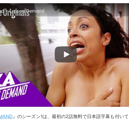
ed – Liza on Demand
EMAND
』のシーズン1は、最初の2話無料で日本語字幕も付い