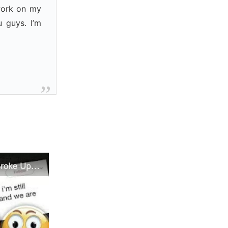
 work on my
 guys. I’m