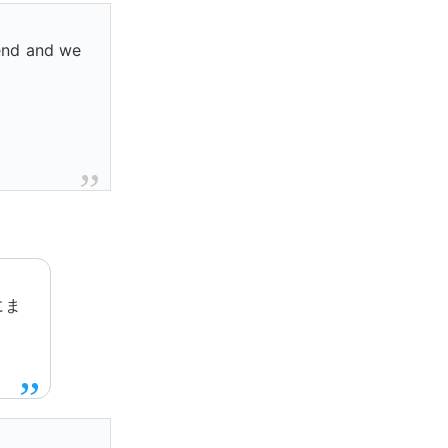
iend and we
にま