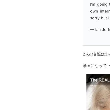
I’m going 
own inter
sorry but 
— Ian Jeff
2人の交際は3
動画になって