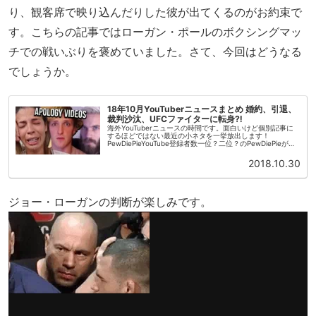
り、観客席で映り込んだりした彼が出てくるのがお約束で
す。こちらの記事ではローガン・ポールのボクシングマッ
チでの戦いぶりを褒めていました。さて、今回はどうなる
でしょうか。
18年10月YouTuberニュースまとめ 婚約、引退、
裁判沙汰、UFCファイターに転身⁈
海外YouTuberニュースの時間です。面白いけど個別記事に
するほどではない最近の小ネタを一挙放出します！
PewDiePieYouTube登録者数一位？二位？のPewDiePieが
方々にケンカを売る動画を投稿しました。「YouTuberの謝...
2018.10.30
ジョー・ローガンの判断が楽しみです。