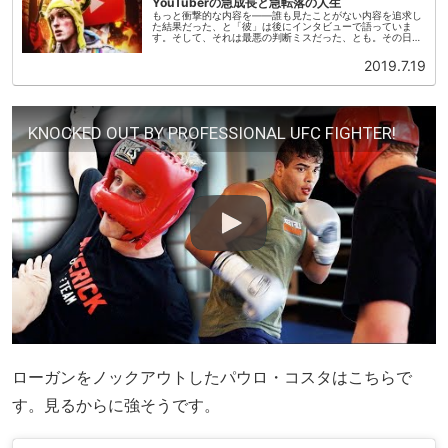
YouTuberの急成長と急転落の人生
もっと衝撃的な内容を——誰も見たことがない内容を追求し
た結果だった、と「彼」は後にインタビューで語っていま
す。そして、それは最悪の判断ミスだった、とも。その日、
人気絶頂のYouTuberだった彼は日本に滞在していました。
いつものように動画を...
2019.7.19
KNOCKED OUT BY PROFESSIONAL UFC FIGHTER!
ローガンをノックアウトしたパウロ・コスタはこちらで
す。見るからに強そうです。