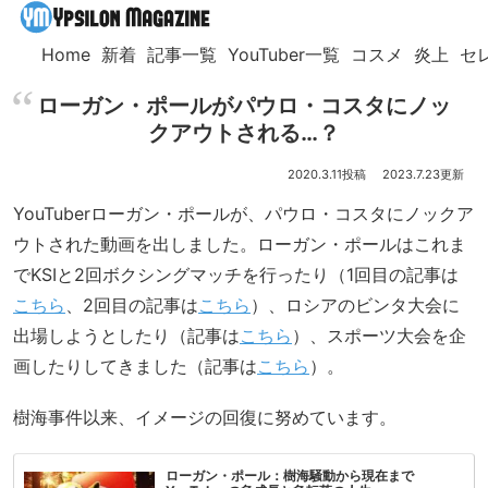
Home
新着
記事一覧
YouTuber一覧
コスメ
炎上
セ
ローガン・ポールがパウロ・コスタにノッ
クアウトされる…？
2020.3.11
2023.7.23
YouTuberローガン・ポールが、パウロ・コスタにノックア
ウトされた動画を出しました。ローガン・ポールはこれま
でKSIと2回ボクシングマッチを行ったり（1回目の記事は
こちら
、2回目の記事は
こちら
）、ロシアのビンタ大会に
出場しようとしたり（記事は
こちら
）、スポーツ大会を企
画したりしてきました（記事は
こちら
）。
樹海事件以来、イメージの回復に努めています。
ローガン・ポール：樹海騒動から現在まで