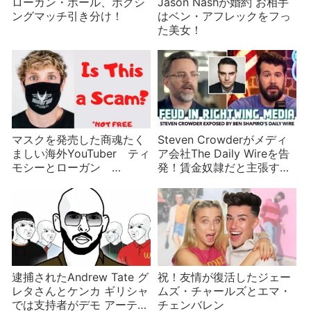
ローガン・ポール、ボクシ
Jason Nashが婚約 お相手
ングマッチ引き分け！
はベン・アフレックをフっ
た美女！
マスクを発売した商魂たく
Steven Crowderがメディ
ましい海外YouTuber ティ
ア会社The Daily Wireを告
モシーとローガン
発！賃金奴隷だと主張する
COVID-19関連海外珍ニュ
が65億円？金目当ての内紛
ースその２
か
逮捕されたAndrew Tate グ
祝！友情が復活したジェー
レタさんとケンカ ギリシャ
ムズ・チャールズとエマ・
では支持者がデモ アーティ
チェンバレン