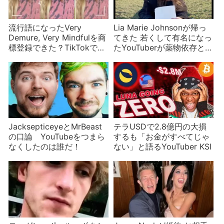
流行語になったVery
Lia Marie Johnsonが帰っ
Demure, Very Mindfulを商
てきた 若くして有名になっ
標登録できた？TikTokで人
たYouTuberが薬物依存とそ
気急上昇のJools Lebron
こからの脱却を語る
JacksepticeyeとMrBeast
テラUSDで2.8億円の大損
の口論 YouTubeをつまら
するも「お金がすべてじゃ
なくしたのは誰だ！
ない」と語るYouTuber KSI