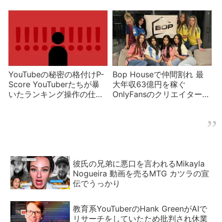
ストは似顔絵を制作
YouTubeの秘密の格付けP-
Bop Houseで仲間割れ 最
Score YouTuberたちが暴
大年収63億円を稼ぐ
いたランキング操作の仕組
OnlyFansのクリエイター集
みとは？
団の問題
彼氏の兄弟に悪口を言われるMikayla
Nogueira 動画を売るMTG カツラの宣
伝でうっかり
教育系YouTuberのHank GreenがAIで
リサーチをしていたため批判され休業