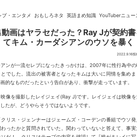
レブ・エンタメ
おもしろネタ
英語まめ知識
YouTuberニュー
動画はヤラセだった？Ray Jが契約
てキム・カーダシアンのウソを暴く
2022.9.16
アンが一流セレブになったきっかけは、2007年に性行為中
ことでした。流出の被害者となったキムは大いに同情を集めま
計画的なものだったという告白があり、衝撃が走っています。
映像を撮影したレイジェイ(Ray J)です。レイジェイは映像
ましたが、どうやらそうではないようです。
「クリス・ジェンナーはジェームズ・コーデンの番組でウソ発
関わったかと質問されていた。関わっていないと答えて、事実
ウソだ！ クリスはテープの内容を確認して『娘がキレイに写