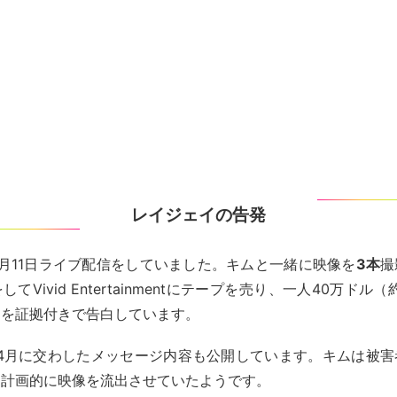
レイジェイの告発
月11日ライブ配信をしていました。キムと一緒に映像を
3本
撮
てVivid Entertainmentにテープを売り、一人40万ドル（
とを証拠付きで告白しています。
年4月に交わしたメッセージ内容も公開しています。キムは被
に計画的に映像を流出させていたようです。