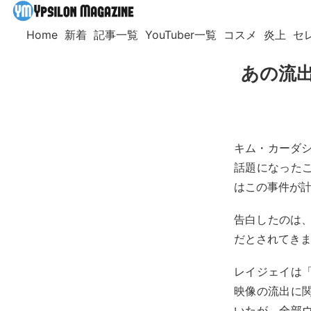
Home
新着
記事一覧
YouTuber一覧
コスメ
炎上
セ
あの流出
キム・カーダシ
話題になった
はこの事件が
告白したのは、
だとされてき
レイジェイは
映像の流出に
いたが、全部