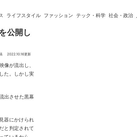
ス
ライフスタイル
ファッション
テック・科学
社会・政治
書を公開し
2022.10.16
の映像が流出し、
した。しかし実
を流出させた黒幕
見器にかけられ
だと判定されて
っているから、