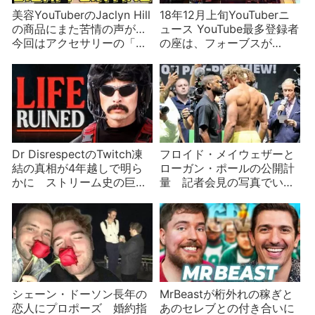
美容YouTuberのJaclyn Hill
18年12月上旬YouTuberニ
の商品にまた苦情の声が…
ュース YouTube最多登録者
今回はアクセサリーの「ろ
の座は、フォーブスが
くしょう」？
YouTuberの年商発表、樹海
でまた……
Dr DisrespectのTwitch凍
フロイド・メイウェザーと
結の真相が4年越しで明ら
ローガン・ポールの公開計
かに ストリーム史の巨大
量 記者会見の写真でいじ
な謎が一つ解けた？
られる二人
シェーン・ドーソン長年の
MrBeastが桁外れの稼ぎと
恋人にプロポーズ 婚約指
あのセレブとの付き合いに