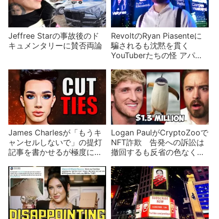
Jeffree Starの事故後のド
RevoltのRyan Piasenteに
キュメンタリーに賛否両論
騙されるも沈黙を貫く
YouTuberたちの怪 アパレ
ルの収益をだまし取られ
た？
James Charlesが「もうキ
Logan PaulがCryptoZooで
ャンセルしないで」の提灯
NFT詐欺 告発への訴訟は
記事を書かせるが極度に曖
撤回するも反省の色なく動
昧な内容で何をしたいのか
物虐待まで？
わからない