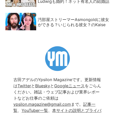
Ludwigも婚約！ネット有名人の結婚話
汚部屋ストリーマーAsmongoldに彼女
ができる？いじられる彼女？のKaise
古田アデルのYpsilon Magazineです。更新情報
は
Twitter
と
Bluesky
と
Googleニュース
をごらん
ください。雑誌・ウェブ記事および業界レポー
トなどお仕事のご依頼は
ypsilon.magazine@gmail.com
まで。
記事一
覧
、
YouTuber一覧
、
本サイトの説明とプライバ