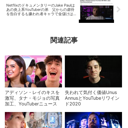
NetflixのドキュメンタリーのJake Paulは
あの炎上系YouTuberの弟 父からの虐待
を告白するも嫌われ者キャラで金儲けは継
続
関連記事
アディソン・レイのキスを
失われて気付く価値Unus
激写、タナ・モジョの写真
AnnusとYouTubeリワイン
加工、YouTuberニュース
ド2020