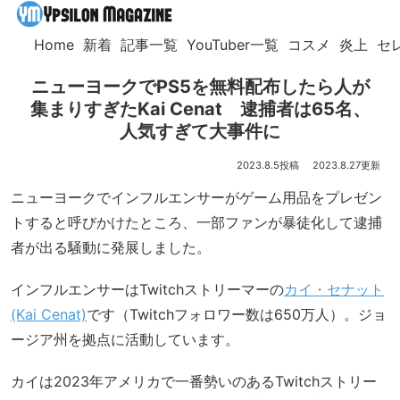
Home
新着
記事一覧
YouTuber一覧
コスメ
炎上
セ
ニューヨークでPS5を無料配布したら人が
集まりすぎたKai Cenat 逮捕者は65名、
人気すぎて大事件に
2023.8.5
2023.8.27
ニューヨークでインフルエンサーがゲーム用品をプレゼン
トすると呼びかけたところ、一部ファンが暴徒化して逮捕
者が出る騒動に発展しました。
インフルエンサーはTwitchストリーマーの
カイ・セナット
(Kai Cenat)
です（Twitchフォロワー数は650万人）。ジョ
ージア州を拠点に活動しています。
カイは2023年アメリカで一番勢いのあるTwitchストリー