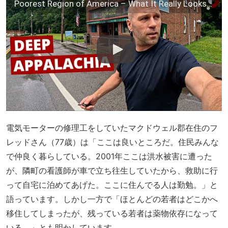
Poorest Region of America – What It Really Looks Like 🇺🇸
電気モーターの修理工をしていたマクドウェル郡在住のフ
レッドさん（77歳）は「ここは良いところだ。住民みんな
で仲良く暮らしている。2001年ここは洪水被害に遭った
が、隣町の看護師が車で立ち往生していたから、救助に行
って自宅に泊めてあげた。ここに住んでる人は勤勉。」と
語っています。しかし一方で「ほとんどの若者はどこかへ
移住してしまったが、残っている若者は薬物依存になって
いる。」とも明かしています。