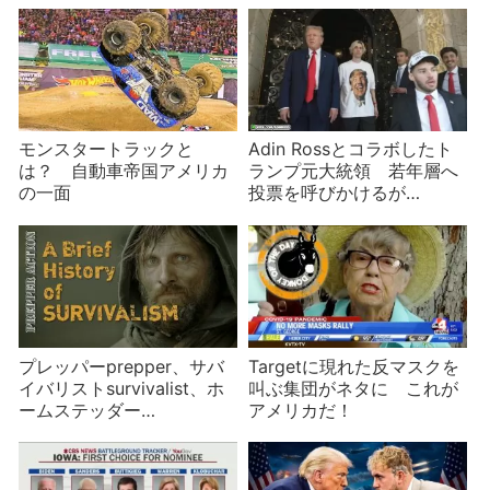
モンスタートラックと
Adin Rossとコラボしたト
は？ 自動車帝国アメリカ
ランプ元大統領 若年層へ
の一面
投票を呼びかけるが…
プレッパーprepper、サバ
Targetに現れた反マスクを
イバリストsurvivalist、ホ
叫ぶ集団がネタに これが
ームステッダー
アメリカだ！
homesteaderって何？ 現
代アメリカの心性