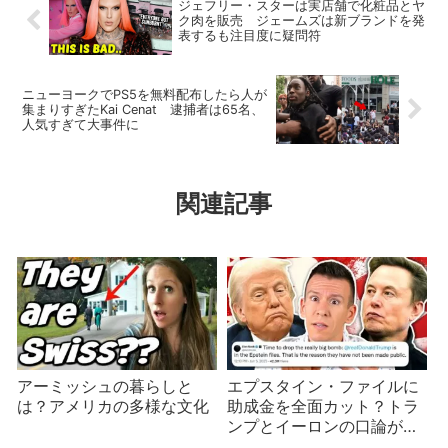
ジェフリー・スターは実店舗で化粧品とヤ
ク肉を販売 ジェームズは新ブランドを発
表するも注目度に疑問符
ニューヨークでPS5を無料配布したら人が
集まりすぎたKai Cenat 逮捕者は65名、
人気すぎて大事件に
関連記事
アーミッシュの暮らしと
エプスタイン・ファイルに
は？アメリカの多様な文化
助成金を全面カット？トラ
ンプとイーロンの口論が始
まる