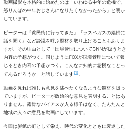
動画撮影を本格的に始めたのは「いわゆる中年の危機で、
怒りんぼの中年おじさんになりたくなかったから」と明か
しています。
ピーターは『貧民街に行ってきた』『ラスベガスの娼婦に
話を聞く』など論議を呼ぶ題材を取り上げることもありま
すが、その理由として「国境管理についてCNNが扱うとき
内容の予想がつく。同じようにFOXが国境管理について報
じるとき内容の予想がつく。こんなに知的に怠慢なことっ
1
てあるだろうか」と話しています
。
動画を見れば誰しも意見を述べたくなるような題材を扱っ
ていますが、ピーターが政治的な意見を表明することはあ
りません。露骨なバイアスが入る様子はなく、たんたんと
地域の人々の意見を動画にしています。
今回は炭鉱の町として栄え、時代の変化とともに衰退した