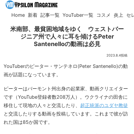
Home
新着
記事一覧
YouTuber一覧
コスメ
炎上
セ
米南部、最貧困地域をゆく ウェストバー
ジニア州で人々に耳を傾けるPeter
Santenelloの動画は必見
2023.8.4
YouTuberのピーター・サンテネロ(Peter Santenello)の動
画が話題になっています。
ピーターはバーモント州出身の起業家、動画クリエイター
です（YouTube登録者数208万人）。ウクライナの田舎に
移住して現地の人々と交流したり、
超正統派のユダヤ教徒
と交流したりする動画を投稿しています。これまで彼が訪
れた国は85か国です。