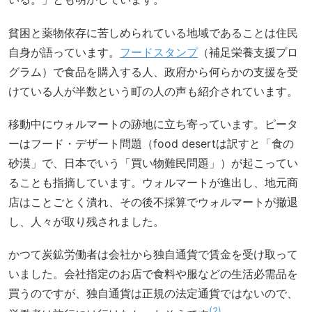
貧困と薬物依存に苦しめられている地域であることは住民
自身が語っています。
フードスタンプ
（補足栄養支援プロ
グラム）で食品を購入する人、政府から何らかの支援を受
けている人が半数という町の人の声も紹介されています。
移動中にウォルマートの跡地に立ち寄っています。ピータ
ーはフード・デザート問題（food desertは訳すと「食の
砂漠」で、日本でいう「買い物難民問題」）が起こってい
ることも指摘しています。ウォルマートが進出し、地元商
店はことごとく潰れ、その後不採算でウォルマートが撤退
し、人々が取り残されました。
かつて炭鉱労働者は会社から独自通貨で賃金を受け取って
いました。会社指定のお店で食料や服などの生活必需品を
買うのですが、独自通貨は正規の法定通貨ではないので、
2