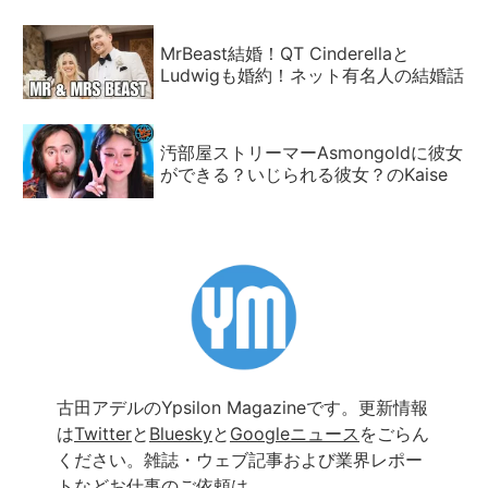
MrBeast結婚！QT Cinderellaと
Ludwigも婚約！ネット有名人の結婚話
汚部屋ストリーマーAsmongoldに彼女
ができる？いじられる彼女？のKaise
古田アデルのYpsilon Magazineです。更新情報
は
Twitter
と
Bluesky
と
Googleニュース
をごらん
ください。雑誌・ウェブ記事および業界レポー
トなどお仕事のご依頼は