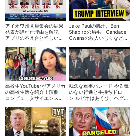
アイオワ州党員集会の結果
Jake Paulの脇汗、Ben
発表が遅れた理由を解説
Shapiroの眉毛、Candace
アプリの不具合と怪しいウ
Owensの故人いじりなど米
ワサとは？
国インフルエンサーニュー
ス
高校生YouTuberがアメリカ
残念な軍事パレード やる気
の高校生活を紹介！演劇・
のない行進と手持ちドロー
コンピュータサイエンス・
ン ルビオはあくび、ヘグセ
スペイン語・課外活動など
スはアル中