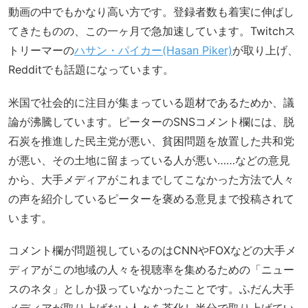
動画の中でもかなり高い方です。登録者数も着実に伸ばし
てきたものの、この一ヶ月で急加速しています。Twitchス
トリーマーの
ハサン・パイカー(Hasan Piker)
が取り上げ、
Redditでも話題になっています。
米国で社会的に注目が集まっている題材であるためか、議
論が沸騰しています。ピーターのSNSコメント欄には、脱
石炭を推進した民主党が悪い、貧困問題を放置した共和党
が悪い、その土地に留まっている人が悪い……などの意見
から、大手メディアがこれまでしてこなかった方法で人々
の声を紹介しているピーターを褒める意見まで投稿されて
います。
コメント欄が問題視しているのはCNNやFOXなどの大手メ
ディアがこの地域の人々を視聴率を集めるための「ニュー
スのネタ」としか扱っていなかったことです。ふだん大手
メディアが取り上げない人々を茶化し半分で取り上げてい