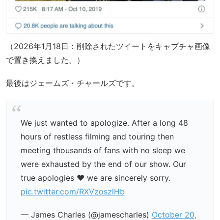
（2026年1月18日：削除されたツイートをキャプチャ画像
で置き換えました。）
最後はジェームズ・チャールズです。
We just wanted to apologize. After a long 48
hours of restless filming and touring then
meeting thousands of fans with no sleep we
were exhausted by the end of our show. Our
true apologies ❤️ we are sincerely sorry.
pic.twitter.com/RXVzoszlHb
— James Charles (@jamescharles)
October 20,