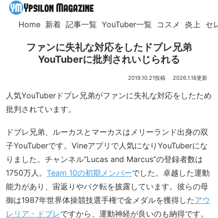
Home
新着
記事一覧
YouTuber一覧
コスメ
炎上
セ
ファンに失礼な対応をしたドブレ兄弟
YouTuberに批判されいじられる
2019.10.21
2026.1.18
人気YouTuberドブレ兄弟がファンに失礼な対応をしたため
批判されています。
ドブレ兄弟、ルーカスとマーカスはメリーランド出身の双
子YouTuberです。Vineアプリで人気になりYouTuberにな
りました。チャンネル“Lucas and Marcus”の登録者数は
1750万人。
Team 10の初期メンバー
でした。卓越した運動
能力があり、宙返りやバク転を披露しています。彼らの母
御は1987年世界体操競技選手権で金メダルを獲得した
アウ
レリア・ドブレ
ですから、運動神経が良いのも納得です。