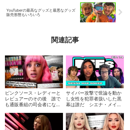
YouTuberの最高なグッズと最悪なグッズ
販売形態もいろいろ
関連記事
ピンクソース・レディーと
サイバー攻撃で世論を動か
レビュアーのその後 誰で
し女性を犯罪者扱いした黒
も通販番組の司会者になる
幕は誰だ シエナ・メイ対
TikTok
ジャック・ライト事件の真
相