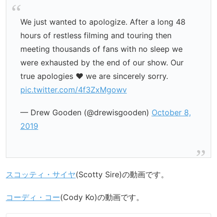
We just wanted to apologize. After a long 48
hours of restless filming and touring then
meeting thousands of fans with no sleep we
were exhausted by the end of our show. Our
true apologies ❤️ we are sincerely sorry.
pic.twitter.com/4f3ZxMgowv
— Drew Gooden (@drewisgooden)
October 8,
2019
スコッティ・サイヤ
(Scotty Sire)の動画です。
コーディ・コー
(Cody Ko)の動画です。