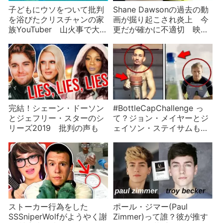
子どもにウソをついて批判
Shane Dawsonの過去の動
を浴びたクリスチャンの家
画が掘り起こされ炎上 今
族YouTuber 山火事で大げ
更だが確かに不適切 映画
さな反応をして批判された
撮影時の様子も紹介
ことも
完結！シェーン・ドーソン
#BottleCapChallenge っ
とジェフリー・スターのシ
て？ジョン・メイヤーとジ
リーズ2019 批判の声も
ェイソン・ステイサムも参
加
ストーカー行為をした
ポール・ジマー(Paul
SSSniperWolfがようやく謝
Zimmer)って誰？彼が推す