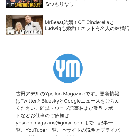
るつもりなし
MrBeast結婚！QT Cinderellaと
Ludwigも婚約！ネット有名人の結婚話
古田アデルのYpsilon Magazineです。更新情報
は
Twitter
と
Bluesky
と
Googleニュース
をごらん
ください。雑誌・ウェブ記事および業界レポー
トなどお仕事のご依頼は
ypsilon.magazine@gmail.com
まで。
記事一
覧
、
YouTuber一覧
、
本サイトの説明とプライバ