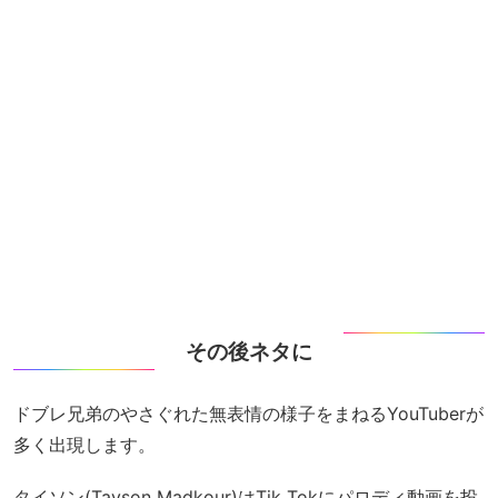
その後ネタに
ドブレ兄弟のやさぐれた無表情の様子をまねるYouTuberが
多く出現します。
タイソン(Tayson Madkour)はTik Tokにパロディ動画を投