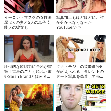
イーロン・マスクの女性遍
写真加工もほどほどに。誰
歴 2人の妻と5人の息子 芸
か分からなくなった
能人の彼女も
YouTuberたち
圧倒的な歌唱力に全米が震
タナ・モジョの芸能事務所
撼！彗星のごとく現れた歌
が訴えられる タレントの
姫Sarah Brandとは何者な
ヌード写真を偽造して売っ
のか？新曲『Red Dress』
ていた？
に込められた意図は？