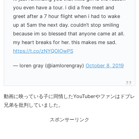
you even have a tour. i did a free meet and
greet after a 7 hour flight when i had to wake
up at 5am the next day. couldn’t stop smiling
because im so blessed that anyone came at all.
my heart breaks for her. this makes me sad.
https://t.co/zNYQOIOwPS
— loren gray (@iamlorengray)
October 8, 2019
動画に映っている子に同情したYouTuberやファンはドブレ
兄弟を批判していました。
スポンサーリンク