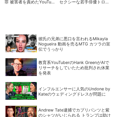
罪 被害者を責めたYouTube
セクシーな若手俳優トロ
の発言に批判殺到
イ・ベッカーとは？
彼氏の兄弟に悪口を言われるMikayla
Nogueira 動画を売るMTG カツラの宣
伝でうっかり
教育系YouTuberのHank GreenがAIで
リサーチをしていたため批判され休業
を発表
インフルエンサーに人気のUndone by
Kateのウェディングドレスが問題に
Andrew Tate逮捕でカプリパンツと紫
のシャツがいじられる トランプは助け