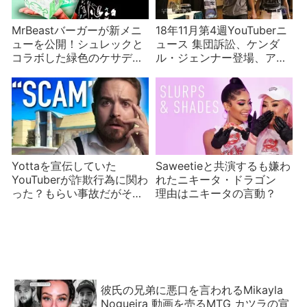
MrBeastバーガーが新メニ
18年11月第4週YouTuberニ
ューを公開！シュレックと
ュース 集団訴訟、ケンダ
コラボした緑色のケサディ
ル・ジェンナー登場、アカ
ーヤ
ウント停止など
Yottaを宣伝していた
Saweetieと共演するも嫌わ
YouTuberが詐欺行為に関わ
れたニキータ・ドラゴン
った？もらい事故だがその
理由はニキータの言動？
後の対応が不誠実
彼氏の兄弟に悪口を言われるMikayla
Nogueira 動画を売るMTG カツラの宣