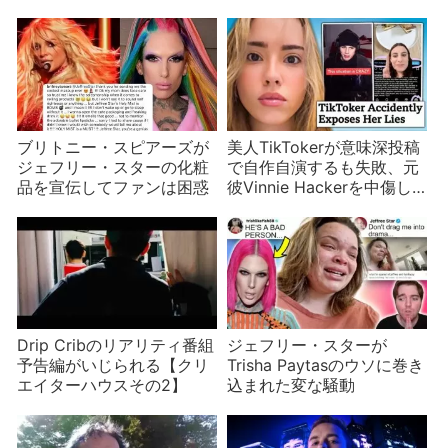
ブリトニー・スピアーズが
美人TikTokerが意味深投稿
ジェフリー・スターの化粧
で自作自演するも失敗、元
品を宣伝してファンは困惑
彼Vinnie Hackerを中傷し
ていたのがバレる
Drip Cribのリアリティ番組
ジェフリー・スターが
予告編がいじられる【クリ
Trisha Paytasのウソに巻き
エイターハウスその2】
込まれた変な騒動