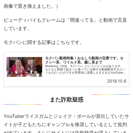
画像で置き換えました。）
ピューディパイもクレームは「間違ってる」と動画で言及
しています。
モクバンに関する記事はこちらです。
モクバン動画特集！おもしろ動画の宝庫です。セ
クシー系、ワイルド系、癒し系まで
Mukbang（먹방、モクバン）というジャンルがあります。
もともと韓国で始まった食べている様子を動画配信するとい
うものだったのですが世界的に浸透しさまざまなYouTuber
が投稿しています。一人でご飯を食べるときに動画を見た
り、好きなYou...
2018.10.6
また詐欺疑惑
YouTuberライスガムとジェイク・ポールが宣伝していたサ
イトが子どもたちにギャンブルを推奨しているとして批判
が出ています。さらにサイトには詐欺疑惑が浮上していま