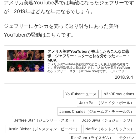
アメリカ美容YouTube界では無敵になったジェフリーです
が、2019年はどんな年になるでしょう。
ジェフリーにケンカを売って返り討ちにあった美容
YouTuberの騒動はこちらです。
アメリカ美容YouTuberが炎上したらこんなに悲
惨 ジェフリー・スターと袂を分かったマニー・
MUA
アメリカのYouTube美容業界で起こった炎上騒動の紹介で
す。事の発端登場人物は5人です。1人は大物美容YouTuber
のジェフリー・スター(Jeffree Star)です。（ジェフリーに
ついての記事はこちら。）残り4人はジェフリーにケンカ...
2018.9.4
YouTuberニュース
h3h3Productions
Jake Paul（ジェイク・ポール）
James Charles（ジェームズ・チャールズ）
Jeffree Star（ジェフリー・スター）
JoJo Siwa（ジョジョ・シワ）
Justin Bieber（ジャスティン・ビーバー）
Netflix（ネットフリックス）
RiceGum（ライスガム）
モクバン