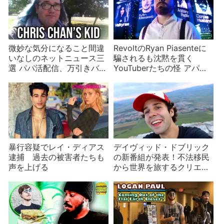
微妙な気分になること間違
RevoltのRyan Piasenteに
いなしのネットニュース三
騙されるも沈黙を貫く
選 パパ活配信、万引きバ
YouTuberたちの怪 アパレ
レ、Chris Chanに子 年の
ルの収益をだまし取られ
瀬は2024年もおかしい
た？
暴行容疑でレイ・ディアス
デイヴィッド・ドブリック
逮捕 過去の被害者たちも
の新番組が発表！不法移民
声を上げる
から世界を旅するクリエイ
ターに