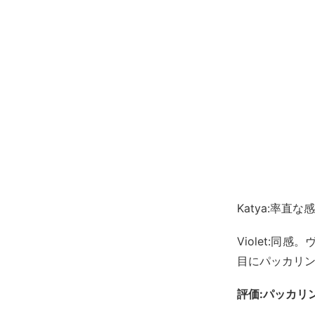
Katya:率直
Violet:
目にパッカリ
評価:パッカリ