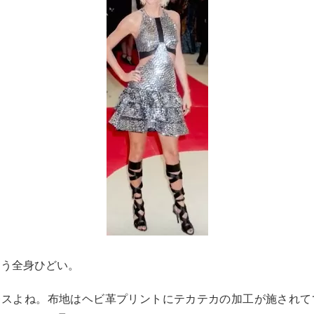
い！もう全身ひどい。
いドレスよね。布地はヘビ革プリントにテカテカの加工が施され