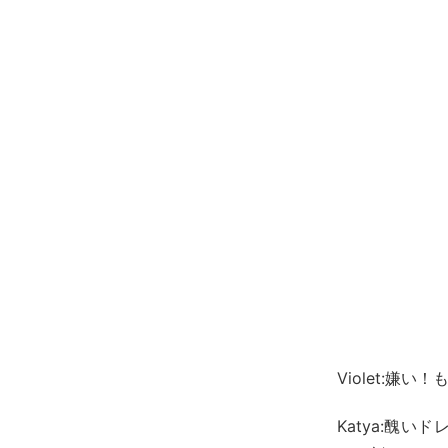
Violet:嫌
Katya:醜