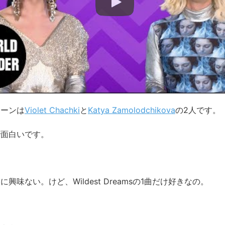
イーンは
Violet Chachki
と
Katya Zamolodchikova
の2人です。
で面白いです。
ラーに興味ない。けど、Wildest Dreamsの1曲だけ好きなの。