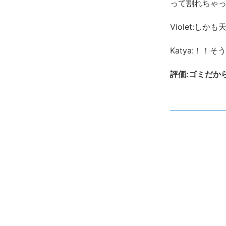
って割れちゃ
Violet:し
Katya:！！
評価:ゴミだか