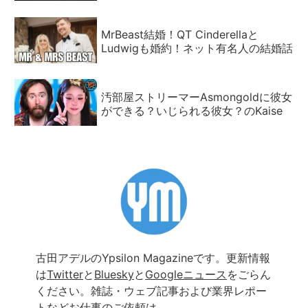
MrBeast結婚！QT Cinderellaと
Ludwigも婚約！ネット有名人の結婚話
汚部屋ストリーマーAsmongoldに彼女
ができる？いじられる彼女？のKaise
古田アデルのYpsilon Magazineです。更新情報
は
Twitter
と
Bluesky
と
Googleニュース
をごらん
ください。雑誌・ウェブ記事および業界レポー
トなどお仕事のご依頼は