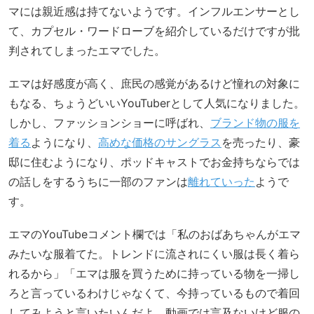
マには親近感は持てないようです。インフルエンサーとし
て、カプセル・ワードローブを紹介しているだけですが批
判されてしまったエマでした。
エマは好感度が高く、庶民の感覚があるけど憧れの対象に
もなる、ちょうどいいYouTuberとして人気になりました。
しかし、ファッションショーに呼ばれ、
ブランド物の服を
着る
ようになり、
高めな価格のサングラス
を売ったり、豪
邸に住むようになり、ポッドキャストでお金持ちならでは
の話しをするうちに一部のファンは
離れていった
ようで
す。
エマのYouTubeコメント欄では「私のおばあちゃんがエマ
みたいな服着てた。トレンドに流されにくい服は長く着ら
れるから」「エマは服を買うために持っている物を一掃し
ろと言っているわけじゃなくて、今持っているもので着回
してみようと言いたいんだよ。動画では言及ないけど服の