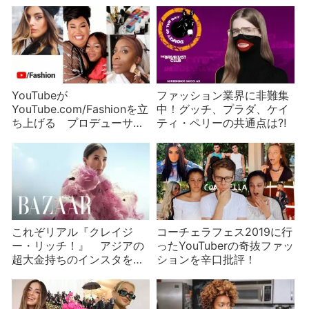
YouTubeが
ファッション業界に非難集
YouTube.com/Fashionを立
中！グッチ、プラダ、ケイ
ち上げる プロデューサー
ティ・ペリーの共通点は⁈
は誰？批判の声も紹介
これぞリアル『クレイジ
コーチェラフェス2019に行
ー・リッチ！』 アジアの
ったYouTuberの奇抜ファッ
超大金持ちのインスタを紹
ションを辛口批評！
介！