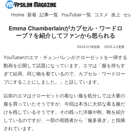
Home
新着
記事一覧
YouTuber一覧
コスメ
炎上
セ
Emma Chamberlainがカプセル・ワードロ
ーブ？を紹介してファンから怒られる
2024.12.18
2025.3.2
YouTuberのエマ・チェンバレンがクローゼットを一掃する
動画を公開して話題になっています。エマは「服を持ちす
ぎて結局、同じ物を着ているので、カプセル・ワードロー
ブにすることにしました。」と話しています。
以前のエマはクローゼットの着ない服を処分しては大量の
服を買っていたそうですが、今回は本当に大切な着る服だ
けを残しているそうです。その残った洋服や鞄、靴を紹介
しているのですが、一部の視聴者から「服多過ぎ」と指摘
されています。