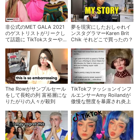
非公式のMET GALA 2021
夢を現実にしたおしゃれイ
のゲストリストがリークし
ンスタグラマーKaren Brit
て話題に TikTokスターや
Chik それどこで買ったの？
YouTuberは場違い？
The Rowがサンプルセール
TikTokファッションインフ
をして長蛇の列 富裕層にな
ルエンサーAmy Roilandが
りたがりの人々が殺到
傲慢な態度を暴露され炎上