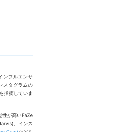
い「インフルエンサ
ンスタグラムの
を指摘していま
性が高いFaZe
arvis)、インス
e Gum)
などを