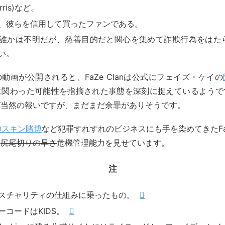
orris)など。
、彼らを信用して買ったファンである。
誰かは不明だが、慈善目的だと関心を集めて詐欺行為をはた
い。
動画が公開されると、FaZe Clanは公式にフェイズ・ケイの
に関わった可能性を指摘された事態を深刻に捉えているようで
ば当然の報いですが、まだまだ余罪がありそうです。
GOスキン賭博
など犯罪すれすれのビジネスにも手を染めてきたFaZe
の
尻尾切りの早さ
危機管理能力を見せています。
注
スチャリティの仕組みに乗ったもの。
ーコードはKIDS。