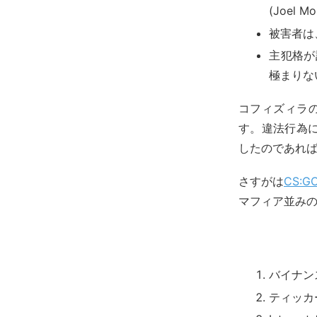
(Joel M
被害者は
主犯格が
極まりな
コフィズィラの
す。違法行為
したのであれ
さすがは
CS:
マフィア並み
バイナン
ティッカ