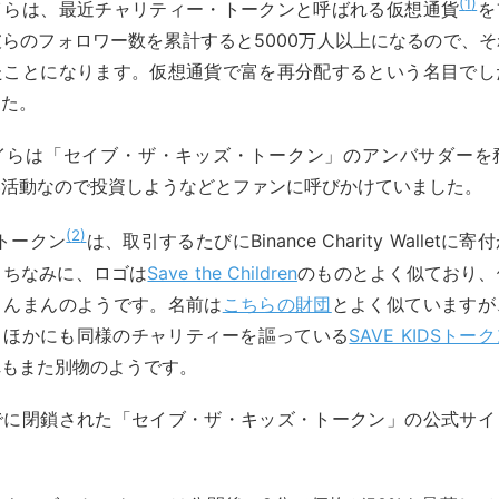
1
イらは、最近チャリティー・トークンと呼ばれる仮想通貨
を
らのフォロワー数を累計すると5000万人以上になるので、
たことになります。仮想通貨で富を再分配するという名目でし
した。
イらは「セイブ・ザ・キッズ・トークン」のアンバサダーを
い活動なので投資しようなどとファンに呼びかけていました。
2
dsトークン
は、取引するたびにBinance Charity Wallet
。ちなみに、ロゴは
Save the Children
のものとよく似ており、
まんまんのようです。名前は
こちらの財団
とよく似ていますが
。ほかにも同様のチャリティーを謳っている
SAVE KIDSトー
れもまた別物のようです。
でに閉鎖された「セイブ・ザ・キッズ・トークン」の公式サイ