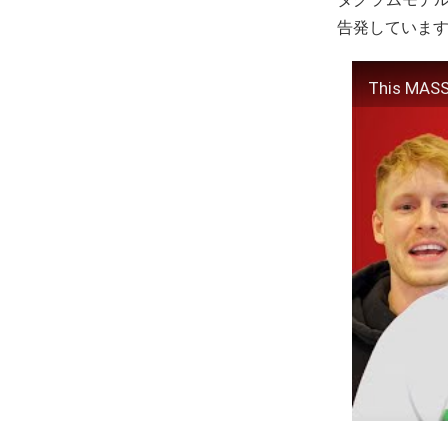
告発していま
This MASS