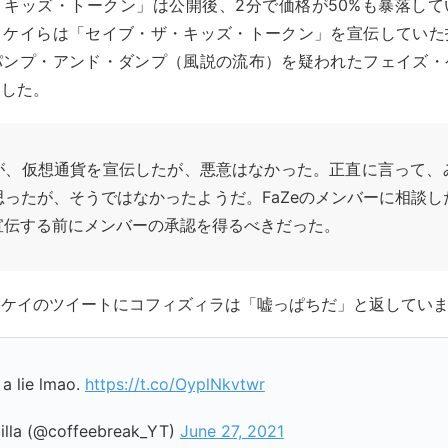
・キッズ・トークン」は公開後、2分で価格が50%も暴落して
・ケイらは「セイブ・ザ・キッズ・トークン」を宣伝していた
パンプ・アンド・ダンプ（風説の流布）を疑われたフェイズ・
ました。
が、仮想通貨を宣伝したが、悪意はなかった。正直に言って、
思ったが、そうではなかったようだ。FaZeのメンバーに相談し
宣伝する前にメンバーの承認を得るべきだった。
・ケイのツイートにコフィズィラは「嘘っぱちだ」と返してい
s a lie lmao.
https://t.co/OyplNkvtwr
illa (@coffeebreak_YT)
June 27, 2021