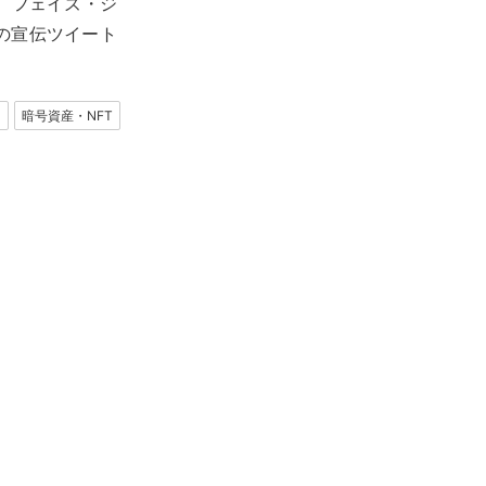
ケイ、フェイズ・ジ
どの宣伝ツイート
）
暗号資産・NFT