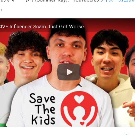
す。
IVE Influencer Scam Just Got Worse…