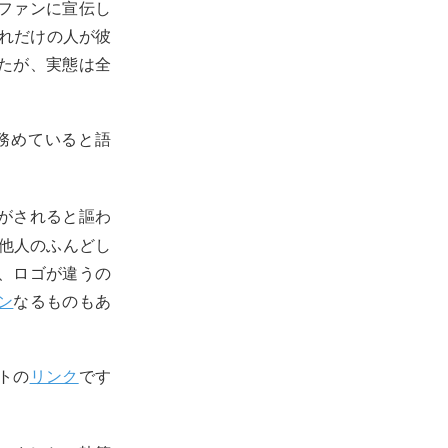
ファンに宣伝し
それだけの人が彼
たが、実態は全
務めていると語
に寄付がされると謳わ
他人のふんどし
、ロゴが違うの
クン
なるものもあ
トの
リンク
です