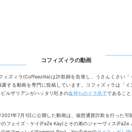
コフィズィラの動画
のコフィズィラ(Coffeezilla)は詐欺師を告発し、うさんくさ
暴露する動画を専門に投稿しています。コフィズィラは「イ
・ビルザリアンがハッタリ吐きの
金持ちのドラ息子
であること
2021年7月1日に公開した動画は、仮想通貨詐欺を行った可能
のフェイズ・ケイ(FaZe Kay)とその弟のジャーヴィス(FaZe J
マー・レイ(Sommer Ray)、YouTuberの
ライス・ガム(Ric