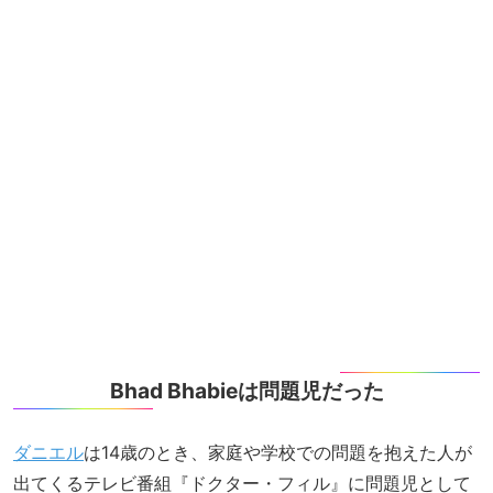
Bhad Bhabieは問題児だった
ダニエル
は14歳のとき、家庭や学校での問題を抱えた人が
出てくるテレビ番組『ドクター・フィル』に問題児として