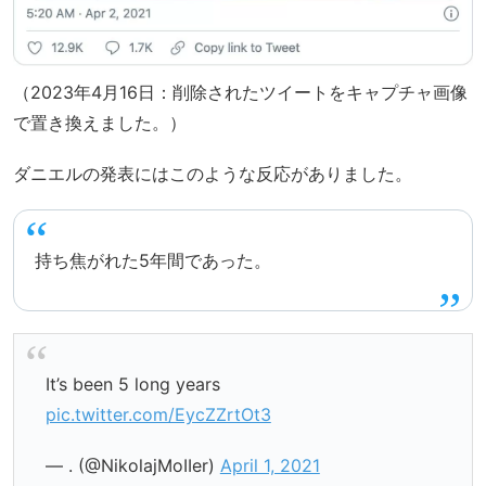
（2023年4月16日：削除されたツイートをキャプチャ画像
で置き換えました。）
ダニエルの発表にはこのような反応がありました。
持ち焦がれた5年間であった。
It’s been 5 long years
pic.twitter.com/EycZZrtOt3
— . (@NikolajMoIIer)
April 1, 2021