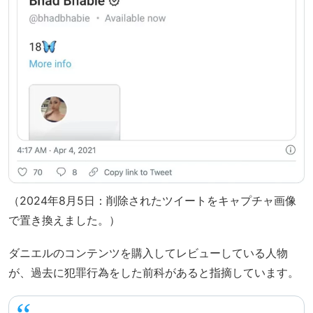
（2024年8月5日：削除されたツイートをキャプチャ画像
で置き換えました。）
ダニエルのコンテンツを購入してレビューしている人物
が、過去に犯罪行為をした前科があると指摘しています。