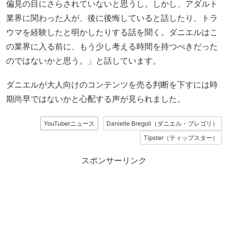
偏見の目にさらされていないと思うし。しかし、アダルト
業界に関わった人が、後に後悔していると話したり、トラ
ウマを経験したと明かしたりする話を聞く。ダニエルはこ
の業界に入る前に、もう少し考える時間を持つべきだった
のではないかと思う。」と話しています。
ダニエルが大人向けのコンテンツを売る判断を下すには時
期尚早ではないかと心配する声が見られました。
YouTuberニュース
Danielle Bregoli（ダニエル・ブレゴリ）
Tipster（ティップスター）
スポンサーリンク