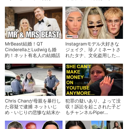
インいじめ？
MrBeast結婚！QT
Instagramモデル大好きな
CinderellaとLudwigも婚
ジェイク、珍ノミネートさ
約！ネット有名人の結婚話
れたタナ、文化盗用したニ
キータ・ドラゴン
Chris Chanが母親を暴行し
犯罪の疑いあり、よって没
た容疑で逮捕 ネットいじ
収！訴訟を起こされた子ど
め・いじりの悲惨な結末か
もチャンネルPiper
Rockelleのチャンネルが非
収益化