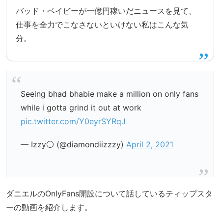
バッド・ベイビーが一億円稼いだニュースを見て、
仕事を全力でこなさないといけない私はこんな気
分。
Seeing bhad bhabie make a million on only fans
while i gotta grind it out at work
pic.twitter.com/Y0eyrSYRqJ
— Izzy⚪️ (@diamondiizzzy)
April 2, 2021
ダニエルのOnlyFans開設について話しているティップスタ
ーの動画を紹介します。