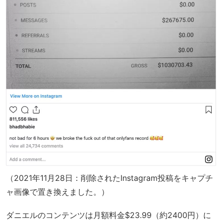
（2021年11月28日：削除されたInstagram投稿をキャプチ
ャ画像で置き換えました。）
ダニエルのコンテンツは月額料金$23.99（約2400円）に