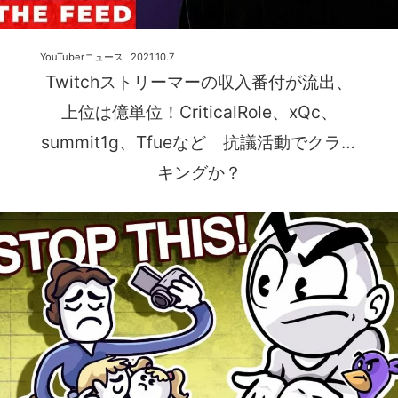
YouTuberニュース
2021.10.7
Twitchストリーマーの収入番付が流出、
上位は億単位！CriticalRole、xQc、
summit1g、Tfueなど 抗議活動でクラッ
キングか？