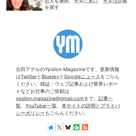
恋人を褒め、元夫に悪口 元夫は証拠
を探す
古田アデルのYpsilon Magazineです。更新情報
は
Twitter
と
Bluesky
と
Googleニュース
をごらん
ください。雑誌・ウェブ記事および業界レポー
トなどお仕事のご依頼は
ypsilon.magazine@gmail.com
まで。
記事一
覧
、
YouTuber一覧
、
本サイトの説明とプライバ
シーポリシー
もごらんください。