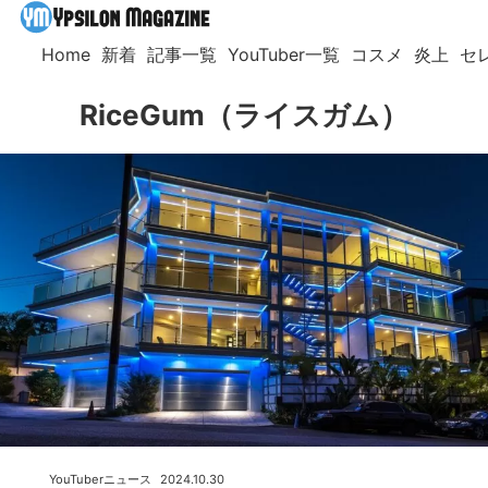
Home
新着
記事一覧
YouTuber一覧
コスメ
炎上
セ
RiceGum（ライスガム）
YouTuberニュース
2024.10.30