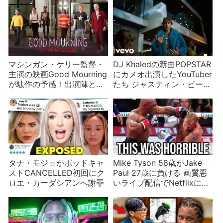
マシンガン・ケリー監督・
DJ Khaledの新曲POPSTAR
主演の映画Good Mourning
にカメオ出演したYouTuber
が駄作の予感！出演陣と撮
たち ジャスティン・ビーバ
影場所を紹介
ーも
タナ・モジョがポッドキャ
Mike Tyson 58歳がJake
ストCANCELLED初回にク
Paul 27歳に負ける 画質悪
ロエ・カーダシアンへ謝罪
いライブ配信でNetflixに批
判集中