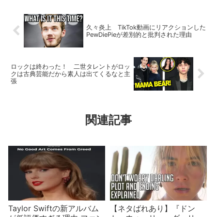
久々炎上 TikTok動画にリアクションした
PewDiePieが差別的と批判された理由
ロックは終わった！ 二世タレントがロッ
クは古典芸能だから素人は出てくるなと主
張
関連記事
Taylor Swiftの新アルバム
【ネタばれあり】『ドン