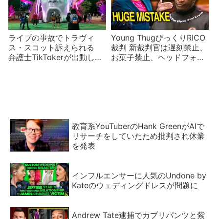
ライブの事故でトラヴィ
Young ThugびっくりRICO
ス・スコット訴えられる
裁判 新裁判官は遅刻禁止、
弁護士TikTokerが出動し悪
お菓子禁止、ヘッドフォン
魔崇拝者説まで浮上
禁止のキビシイ人！学級崩
壊状態解消なるか
教育系YouTuberのHank GreenがAIで
リサーチをしていたため批判され休業
を発表
インフルエンサーに人気のUndone by
Kateのウェディングドレスが問題に
Andrew Tate逮捕でカプリパンツと紫