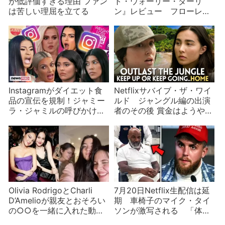
が低評価すぎる理由 ファン
ト・ウォーリー・ダーリ
は苦しい理屈を立てる
ン』レビュー フローレン
ス・ピューは素晴らしいが
舞台裏のゴシップの方が話
題性あり？
Instagramがダイエット食
Netflixサバイブ・ザ・ワイ
品の宣伝を規制！ジャミー
ルド ジャングル編の出演
ラ・ジャミルの呼びかけが
者のその後 賞金はようやく
実を結ぶ
到着？
Olivia RodrigoとCharli
7月20日Netflix生配信は延
D’Amelioが親友とおそろい
期 車椅子のマイク・タイ
の○○を一緒に入れた動画
ソンが激写される 「体調
が話題に
に問題はない」が…