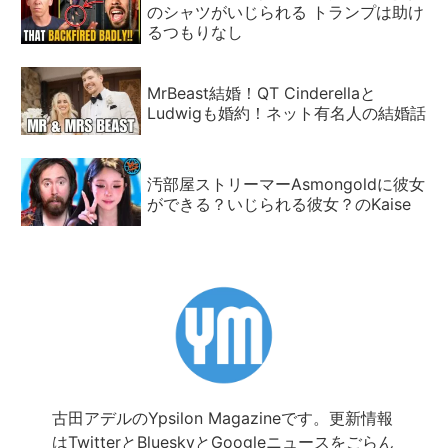
のシャツがいじられる トランプは助け
るつもりなし
MrBeast結婚！QT Cinderellaと
Ludwigも婚約！ネット有名人の結婚話
汚部屋ストリーマーAsmongoldに彼女
ができる？いじられる彼女？のKaise
古田アデルのYpsilon Magazineです。更新情報
は
Twitter
と
Bluesky
と
Googleニュース
をごらん