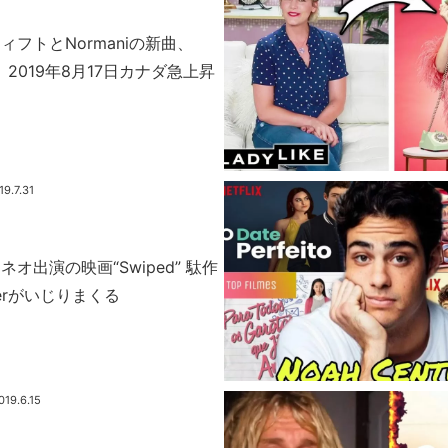
フトとNormaniの新曲、
om、2019年8月17日カナダ急上昇
19.7.31
オ出演の映画“Swiped” 駄作
berがいじりまくる
019.6.15