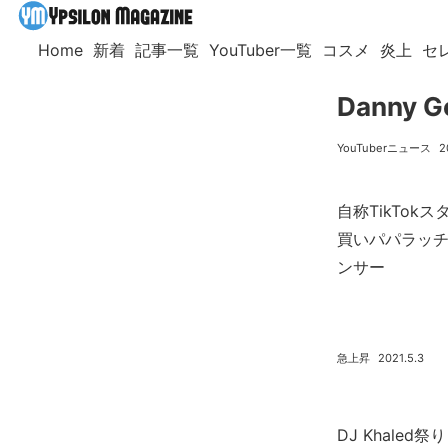
Home
新着
記事一覧
YouTuber一覧
コスメ
炎上
セ
Danny
YouTuberニュース
2
自称TikTokス
買いパパラッ
ンサー
急上昇
2021.5.3
DJ Khaled