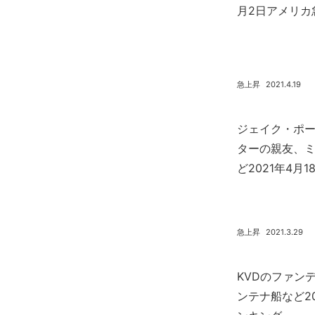
月2日アメリカ
急上昇
2021.4.19
ジェイク・ポー
ターの親友、
ど2021年4
急上昇
2021.3.29
KVDのファン
ンテナ船など2