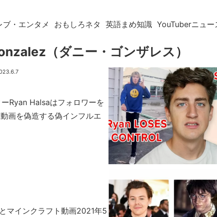
レブ・エンタメ
おもしろネタ
英語まめ知識
YouTuberニュー
 Gonzalez（ダニー・ゴンザレス）
023.6.7
ターRyan Halsaはフォロワーを
チ動画を偽造する偽インフルエ
祭りとマインクラフト動画2021年5