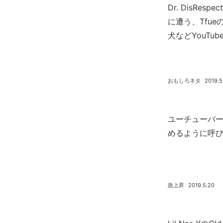
Dr. DisRe
に遭う、Tfu
犬などYouTub
おもしろネタ
2019.5
ユーチューバー
めるように呼びか
急上昇
2019.5.20