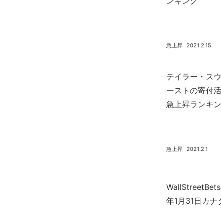
ンキング
急上昇
2021.2.15
テイラー・ス
ーストの寄付活
急上昇ランキ
急上昇
2021.2.1
WallStreet
年1月31日カ