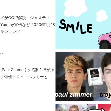
ズがGQで解説、ジャスティ
ummy宣伝など 2020年1月18
昇ランキング
.17
aul Zimmer)って誰？彼が推
若手俳優トロイ・ベッカーと