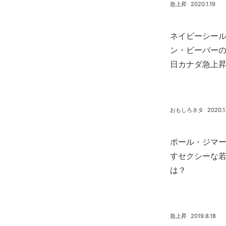
急上昇
2020.1.19
ネイビーシール
ン・ビーバーのY
日カナダ急上
おもしろネタ
2020.1
ポール・ジマー(P
すセクシーな
は？
急上昇
2019.8.18